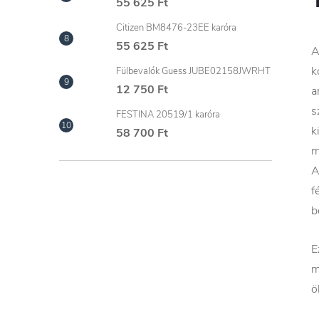
55 625 Ft
Citizen BM8476-23EE karóra
55 625 Ft
A
k
Fülbevalók Guess JUBE02158JWRHT
12 750 Ft
a
s
FESTINA 20519/1 karóra
k
58 700 Ft
m
A
f
b
E
m
ö