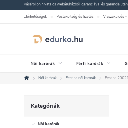
Ugrás
Vásároljon hivatalos webáruházból, garanciával és garancia utáni s
a
Elérhetőségek
Postaköltség és fizetés
Visszaküldés –
fő
tartalomhoz
Női karórák
Férfi karórák
G
Női karórák
Festina női karórák
Festina 20021
Kezdőlap
O
Kategóriák
Kategóriák
átugrása
l
Női karórák