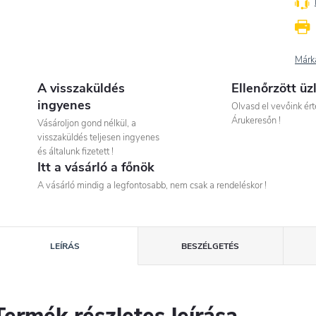
Márk
A visszaküldés
Ellenőrzött üz
ingyenes
Olvasd el vevőink ért
Árukeresőn !
Vásároljon gond nélkül, a
visszaküldés teljesen ingyenes
és általunk fizetett !
Itt a vásárló a főnök
A vásárló mindig a legfontosabb, nem csak a rendeléskor !
LEÍRÁS
BESZÉLGETÉS
Termék részletes leírása