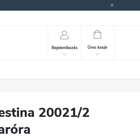
ek (ÁSZF)
Adatkezelési tájékoztató
Jogi nyilatkozat
Fogyasztóvéd
KOSÁR
Üres kosár
Bejelentkezés
estina 20021/2
aróra