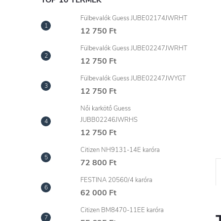
l
TOP 10 TERMÉK
Fülbevalók Guess JUBE02174JWRHT
12 750 Ft
Fülbevalók Guess JUBE02247JWRHT
12 750 Ft
Fülbevalók Guess JUBE02247JWYGT
12 750 Ft
Női karkötő Guess
JUBB02246JWRHS
12 750 Ft
Citizen NH9131-14E karóra
72 800 Ft
FESTINA 20560/4 karóra
62 000 Ft
Citizen BM8470-11EE karóra