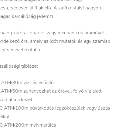
esterségesen állítják elő. A zafírkristályt nagyon
agas karcállóság jellemzi.
nalóg karóra- quartz- vagy mechanikus óraművel
endelkező óra, amely az időt mutatók és egy számlap
egítségével mutatja.
ízállósági táblázat
 ATM/30m víz- és esőálló
 ATM/50m zuhanyozhat az órával, folyó víz alatt
oshatja a kezét.
0 ATM/100m búvárkodás légzőkészülék vagy úszás
élkül
0 ATM/200m mélymerülés