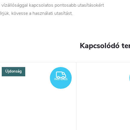
 vízállósággal kapcsolatos pontosabb utasításokért
érjük, kövesse a használati utasítást.
Kapcsolódó te
Újdonság
YENES
INGYENES
INGYENES