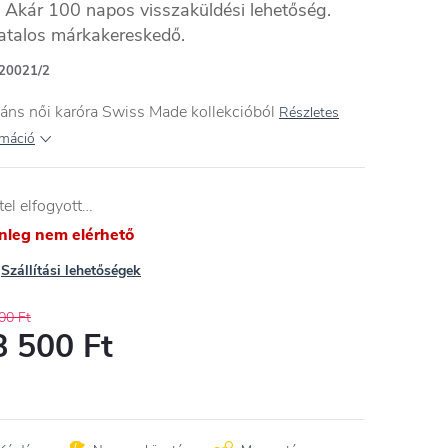
Akár 100 napos visszaküldési lehetőség.
atalos márkakereskedő.
20021/2
áns női karóra Swiss Made kollekcióból
Részletes
rmáció
tel elfogyott…
enleg nem elérhető
Szállítási lehetőségek
00 Ft
8 500 Ft
égár: