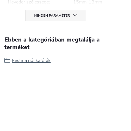
Heveder szélessége
:
15mm-13mm
MINDEN PARAMÉTER
Ebben a kategóriában megtalálja a
terméket
Festina női karórák