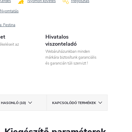
Kérdés
Nyomon követés
Megosztás
Nyomtatás
a:
Festina
let
Hivatalos
viszonteladó
ékeléseit az
Webáruházunkban minden
márkára biztosítunk garanciális
és garancián túli szervizt !
HASONLÓ (10)
KAPCSOLÓDÓ TERMÉKEK
Kiegészítő paraméterek