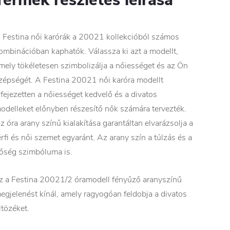
 Festina női karórák a 20021 kollekcióból számos
ombinációban kaphatók. Válassza ki azt a modellt,
mely tökéletesen szimbolizálja a nőiességet és az Ön
zépségét. A Festina 20021 női karóra modellt
ifejezetten a nőiességet kedvelő és a divatos
odelleket előnyben részesítő nők számára tervezték.
z óra arany színű kialakítása garantáltan elvarázsolja a
érfi és női szemet egyaránt. Az arany szín a túlzás és a
őség szimbóluma is.
z a Festina 20021/2 óramodell fényűző aranyszínű
egjelenést kínál, amely ragyogóan feldobja a divatos
ltözéket.