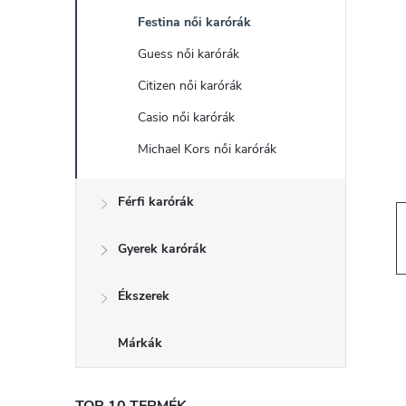
d
Festina női karórák
a
Guess női karórák
l
Citizen női karórák
Casio női karórák
s
Michael Kors női karórák
ó
Férfi karórák
p
Gyerek karórák
a
Ékszerek
n
Márkák
e