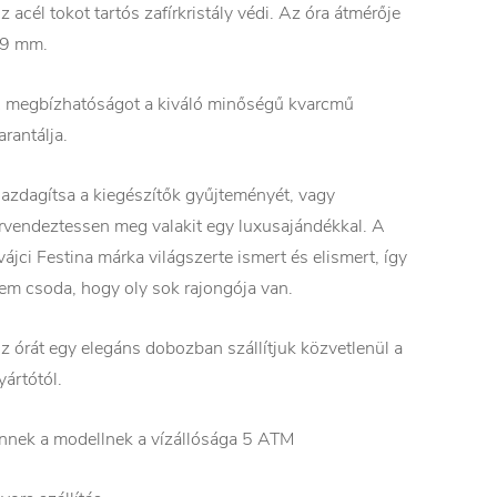
z acél tokot tartós zafírkristály védi. Az óra átmérője
9 mm.
 megbízhatóságot a kiváló minőségű kvarcmű
arantálja.
azdagítsa a kiegészítők gyűjteményét, vagy
rvendeztessen meg valakit egy luxusajándékkal. A
vájci Festina márka világszerte ismert és elismert, így
em csoda, hogy oly sok rajongója van.
z órát egy elegáns dobozban szállítjuk közvetlenül a
yártótól.
nnek a modellnek a vízállósága 5 ATM