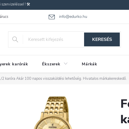
zervizeléssel ! 🛠️
info@edurko.hu
 árucsere
Reklamáció
Gyakran ismételt kérdések
Üzleti feltétel
KERESÉS
yerek karórák
Ékszerek
Márkák
/2 karóra
Akár 100 napos visszaküldési lehetőség. Hivatalos márkakereskedő.
F
k