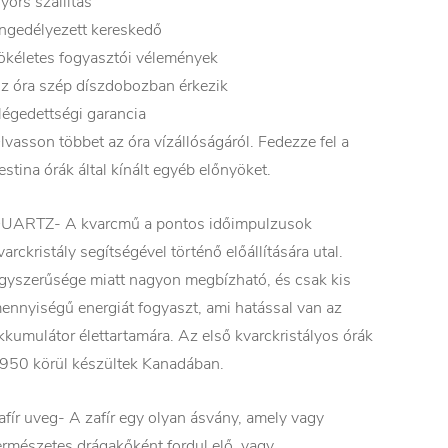
yors szállítás
ngedélyezett kereskedő
ökéletes fogyasztói vélemények
z óra szép díszdobozban érkezik
légedettségi garancia
lvasson többet az óra vízállóságáról. Fedezze fel a
estina órák által kínált egyéb előnyöket.
UARTZ- A kvarcmű a pontos időimpulzusok
varckristály segítségével történő előállítására utal.
gyszerűsége miatt nagyon megbízható, és csak kis
ennyiségű energiát fogyaszt, ami hatással van az
kkumulátor élettartamára. Az első kvarckristályos órák
950 körül készültek Kanadában.
afír uveg- A zafír egy olyan ásvány, amely vagy
ermészetes drágakőként fordul elő, vagy