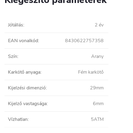
Jótállás
:
2 év
EAN vonalkód
:
8430622757358
Szín
:
Arany
Karkötő anyaga
:
Fém karkötő
Kijelzési dimenzió
:
29mm
Kijelző vastagsága
:
6mm
Vízhatlan
:
5ATM