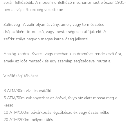
során felhúzódik. A modern önfelhúzó mechanizmust először 1931-
ben a svájci Rolex cég vezette be.
Zafírüveg- A zafír olyan ásvány, amely vagy természetes
drágakőként fordul elő, vagy mesterségesen állítják elő. A
zafírkristályt nagyon magas karcállóság jellemzi.
Analóg karóra- Kvarc- vagy mechanikus óraművel rendelkező óra,
amely az időt mutatók és egy számlap segítségével mutatja.
Vízállósági táblázat
3 ATM/30m víz- és esőálló
5 ATM/50m zuhanyozhat az órával, folyó víz alatt mossa meg a
kezét
10 ATM/100m búvárkodás légzőkészülék vagy úszás nélkül
20 ATM/200m mélymerülés