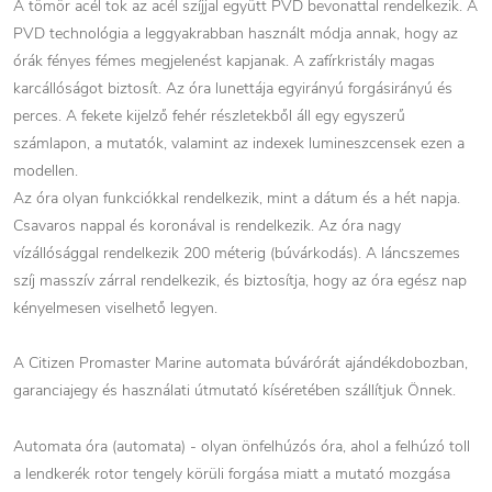
A tömör acél tok az acél szíjjal együtt PVD bevonattal rendelkezik. A
PVD technológia a leggyakrabban használt módja annak, hogy az
órák fényes fémes megjelenést kapjanak. A zafírkristály magas
karcállóságot biztosít. Az óra lunettája egyirányú forgásirányú és
perces. A fekete kijelző fehér részletekből áll egy egyszerű
számlapon, a mutatók, valamint az indexek lumineszcensek ezen a
modellen.
Az óra olyan funkciókkal rendelkezik, mint a dátum és a hét napja.
Csavaros nappal és koronával is rendelkezik. Az óra nagy
vízállósággal rendelkezik 200 méterig (búvárkodás). A láncszemes
szíj masszív zárral rendelkezik, és biztosítja, hogy az óra egész nap
kényelmesen viselhető legyen.
A Citizen Promaster Marine automata búvárórát ajándékdobozban,
garanciajegy és használati útmutató kíséretében szállítjuk Önnek.
Automata óra (automata) - olyan önfelhúzós óra, ahol a felhúzó toll
a lendkerék rotor tengely körüli forgása miatt a mutató mozgása