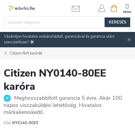
Ugrás
KOSÁR
a
fő
KERESÉS
tartalomhoz
Vásároljon hivatalos webáruházból, garanciával és garancia utáni
szervizeléssel ! 🛠️
Citizen férfi karórák
Citizen NY0140-80EE
karóra
Meghosszabbított garancia 5 évre. Akár 100
napos visszaküldési lehetőség. Hivatalos
márkakereskedő.
Kód:
NY0140-80EE