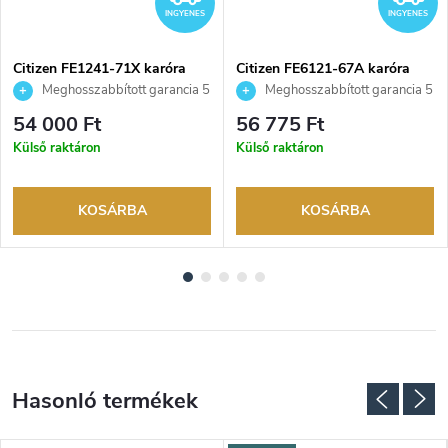
INGYENES
INGYENES
Citizen FE1241-71X karóra
Citizen FE6121-67A karóra
Meghosszabbított garancia 5
Meghosszabbított garancia 5
évre. Akár 100 napos
évre. Akár 100 napos
54 000 Ft
56 775 Ft
visszaküldési lehetőség. Hivatalos
visszaküldési lehetőség. Hivatalos
Külső raktáron
Külső raktáron
márkakereskedő.
márkakereskedő.
KOSÁRBA
KOSÁRBA