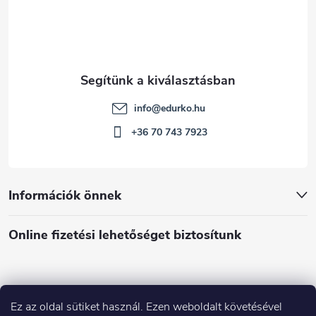
info
@
edurko.hu
+36 70 743 7923
Információk önnek
Online fizetési lehetőséget biztosítunk
Ez az oldal sütiket használ. Ezen weboldalt követésével
Á