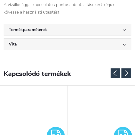
A vízállósággal kapcsolatos pontosabb utasításokért kérjük,
kövesse a használati utasítást.
Termékparaméterek
Vita
Kapcsolódó termékek
NGYENES
INGYENES
I