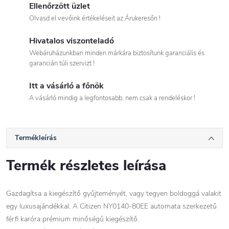
Ellenőrzött üzlet
Olvasd el vevőink értékeléseit az Árukeresőn !
Hivatalos viszonteladó
Webáruházunkban minden márkára biztosítunk garanciális és
garancián túli szervizt !
Itt a vásárló a főnök
A vásárló mindig a legfontosabb, nem csak a rendeléskor !
Termékleírás
Termék részletes leírása
Gazdagítsa a kiegészítő gyűjteményét, vagy tegyen boldoggá valakit
egy luxusajándékkal. A Citizen NY0140-80EE automata szerkezetű
férfi karóra prémium minőségű kiegészítő.