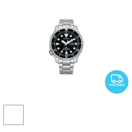
I
INGYENES