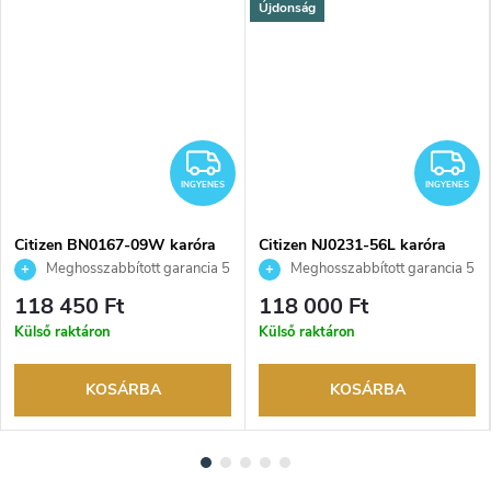
Újdonság
NGYENES
INGYENES
I
INGYENES
INGYENES
Citizen BN0167-09W karóra
Citizen NJ0231-56L karóra
Meghosszabbított garancia 5
Meghosszabbított garancia 5
évre. Akár 100 napos
évre. Akár 100 napos
118 450 Ft
118 000 Ft
visszaküldési lehetőség. Hivatalos
visszaküldési lehetőség. Hivatalos
Külső raktáron
Külső raktáron
márkakereskedő.
márkakereskedő.
KOSÁRBA
KOSÁRBA