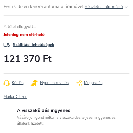
Férfi Citizen karóra automata óraművel
Részletes információ
A tétel elfogyott…
Jelenleg nem elérhető
Szállítási lehetőségek
121 370 Ft
Egységár:
Kérdés
Nyomon követés
Megosztás
Márka:
Citizen
A visszaküldés ingyenes
Vásároljon gond nélkül, a visszaküldés teljesen ingyenes és
általunk fizetett !