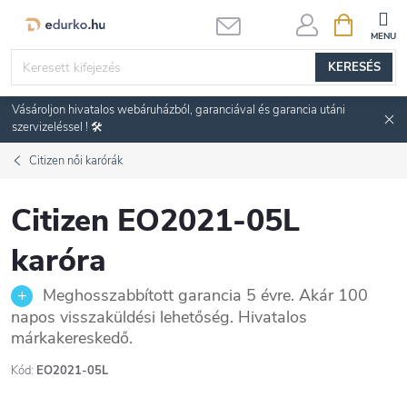
Ugrás
KOSÁR
a
fő
KERESÉS
tartalomhoz
Vásároljon hivatalos webáruházból, garanciával és garancia utáni
szervizeléssel ! 🛠️
Citizen női karórák
Citizen EO2021-05L
karóra
Meghosszabbított garancia 5 évre. Akár 100
napos visszaküldési lehetőség. Hivatalos
márkakereskedő.
Kód:
EO2021-05L