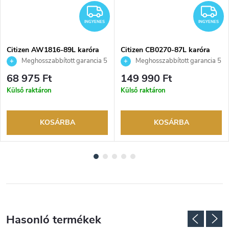
NGYENES
INGYENES
I
INGYENES
INGYENES
Citizen AW1816-89L karóra
Citizen CB0270-87L karóra
Meghosszabbított garancia 5
Meghosszabbított garancia 5
évre. Akár 100 napos
évre. Akár 100 napos
68 975 Ft
149 990 Ft
visszaküldési lehetőség. Hivatalos
visszaküldési lehetőség. Hivatalos
Külső raktáron
Külső raktáron
márkakereskedő.
márkakereskedő.
KOSÁRBA
KOSÁRBA