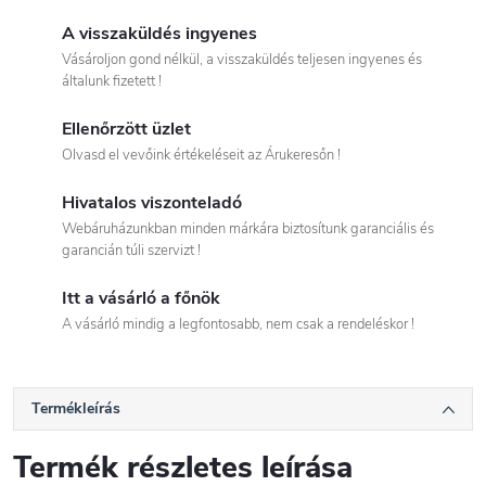
A visszaküldés ingyenes
Vásároljon gond nélkül, a visszaküldés teljesen ingyenes és
általunk fizetett !
Ellenőrzött üzlet
Olvasd el vevőink értékeléseit az Árukeresőn !
Hivatalos viszonteladó
Webáruházunkban minden márkára biztosítunk garanciális és
garancián túli szervizt !
Itt a vásárló a főnök
A vásárló mindig a legfontosabb, nem csak a rendeléskor !
Termékleírás
Termék részletes leírása