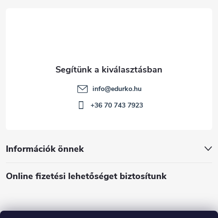
c
info
@
edurko.hu
+36 70 743 7923
Információk önnek
Online fizetési lehetőséget biztosítunk