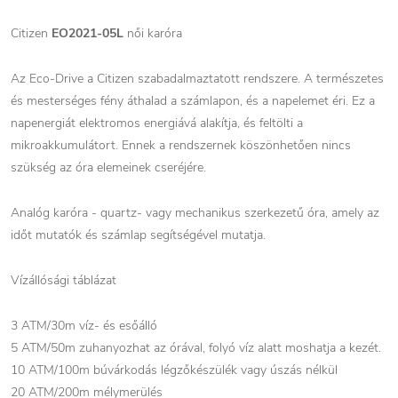
Citizen
EO2021-05L
női karóra
Az Eco-Drive a Citizen szabadalmaztatott rendszere. A természetes
és mesterséges fény áthalad a számlapon, és a napelemet éri. Ez a
napenergiát elektromos energiává alakítja, és feltölti a
mikroakkumulátort. Ennek a rendszernek köszönhetően nincs
szükség az óra elemeinek cseréjére.
Analóg karóra - quartz- vagy mechanikus szerkezetű óra, amely az
időt mutatók és számlap segítségével mutatja.
Vízállósági táblázat
3 ATM/30m víz- és esőálló
5 ATM/50m zuhanyozhat az órával, folyó víz alatt moshatja a kezét.
10 ATM/100m búvárkodás légzőkészülék vagy úszás nélkül
20 ATM/200m mélymerülés