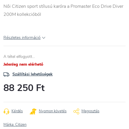
Női Citizen sport stílusú karóra a Promaster Eco Drive Diver
200M kollekcióból
Részletes információ
A tétel elfogyott…
Jelenleg nem elérhető
Szállítási lehetőségek
88 250 Ft
Egységár:
Kérdés
Nyomon követés
Megosztás
Márka:
Citizen