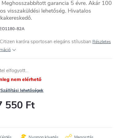
Meghosszabbított garancia 5 évre. Akár 100
os visszaküldési lehetőség. Hivatalos
kakereskedő.
NES
EO1180-82A
Citizen karóra sportosan elegáns stílusban
Részletes
rmáció
tel elfogyott…
enleg nem elérhető
Szállítási lehetőségek
7 550 Ft
égár:
Kérdés
Nyomon követés
Megosztás