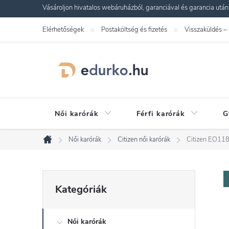
Ugrás
Vásároljon hivatalos webáruházból, garanciával és garancia utáni s
a
Elérhetőségek
Postaköltség és fizetés
Visszaküldés –
fő
tartalomhoz
Női karórák
Férfi karórák
G
Női karórák
Citizen női karórák
Citizen EO11
Kezdőlap
O
Kategóriák
Kategóriák
átugrása
l
Női karórák