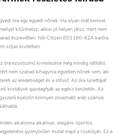
gyedi óra egy egyedi nőnek. Ha olyan órát keresel,
mellyel kitűnhetsz, akkor jó helyen jársz, mert nem
arad észrevétlen. Női Citizen EO1180-82A karóra
ém szíjas kivitelben.
z óra ezüstszínű kivitelezése még mindig időtálló,
zért nem szabad kihagynia egyetlen nőnek sem, aki
zereti az eredetiséget és a stílust. Az óra lünettáját
pró kristályok gazdagítják az egész kerületén. Az
gyszerű kijelzőn könnyen olvasható arab számok
alálhatók.
inden alkalomra alkalmas, elegáns-sportos
egjelenése gyönyörűen mutat majd a csuklóján. Ez a