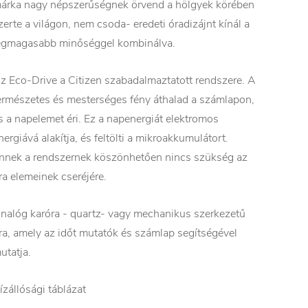
árka nagy népszerűségnek örvend a hölgyek körében
zerte a világon, nem csoda- eredeti óradizájnt kínál a
egmagasabb minőséggel kombinálva.
z Eco-Drive a Citizen szabadalmaztatott rendszere. A
ermészetes és mesterséges fény áthalad a számlapon,
s a napelemet éri. Ez a napenergiát elektromos
nergiává alakítja, és feltölti a mikroakkumulátort.
nnek a rendszernek köszönhetően nincs szükség az
ra elemeinek cseréjére.
nalóg karóra - quartz- vagy mechanikus szerkezetű
ra, amely az időt mutatók és számlap segítségével
utatja.
ízállósági táblázat