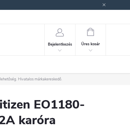
ek (ÁSZF)
Adatkezelési tájékoztató
Jogi nyilatkozat
Fogyasztóvéd
KOSÁR
Üres kosár
Bejelentkezés
 lehetőség. Hivatalos márkakereskedő.
itizen EO1180-
2A karóra