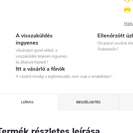
Márk
A visszaküldés
Ellenőrzött üz
ingyenes
Olvasd el vevőink ért
Árukeresőn !
Vásároljon gond nélkül, a
visszaküldés teljesen ingyenes
és általunk fizetett !
Itt a vásárló a főnök
A vásárló mindig a legfontosabb, nem csak a rendeléskor !
LEÍRÁS
BESZÉLGETÉS
Termék részletes leírása