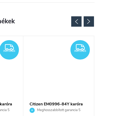
INGYENES
INGYENES
INGYENES
INGYENES
karóra
Citizen EM0996-84Y karóra
Citizen
ncia 5
Meghosszabbított garancia 5
Megho