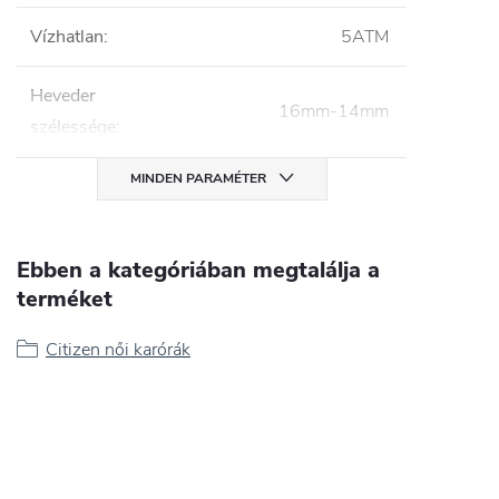
Vízhatlan
:
5ATM
Heveder
16mm-14mm
szélessége
:
MINDEN PARAMÉTER
Ebben a kategóriában megtalálja a
terméket
Citizen női karórák