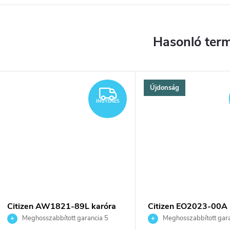
Újdonság
YENES
INGYENES
INGYENES
Citizen AW1821-89L karóra
Citizen EO2023-00A 
Meghosszabbított garancia 5
Meghosszabbított gara