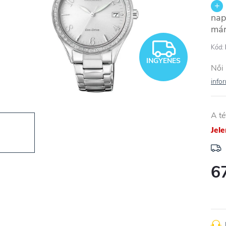
nap
már
INGYE
Kód:
INGYENES
Női 
info
A té
Jel
6
Egys