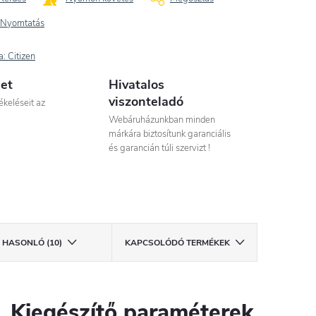
Nyomtatás
a:
Citizen
let
Hivatalos
viszonteladó
ékeléseit az
Webáruházunkban minden
márkára biztosítunk garanciális
és garancián túli szervizt !
HASONLÓ (10)
KAPCSOLÓDÓ TERMÉKEK
Kiegészítő paraméterek