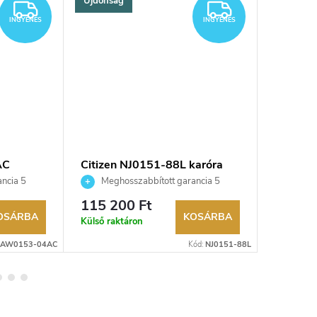
Újdonság
INGYENES
INGYENES
INGYENES
INGYENES
AC
Citizen NJ0151-88L karóra
Citizen
ncia 5
Meghosszabbított garancia 5
Megho
aküldési
évre. Akár 100 napos visszaküldési
évre. Aká
115 200 Ft
153 75
kereskedő.
lehetőség. Hivatalos márkakereskedő.
lehetőség
OSÁRBA
KOSÁRBA
Külső raktáron
Külső rak
AW0153-04AC
Kód:
NJ0151-88L