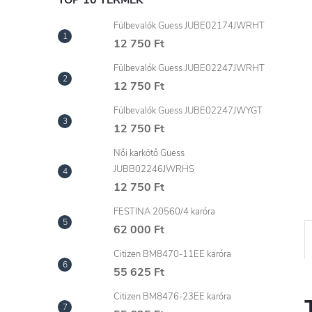
l
TOP 10 TERMÉK
Fülbevalók Guess JUBE02174JWRHT
12 750 Ft
Fülbevalók Guess JUBE02247JWRHT
12 750 Ft
Fülbevalók Guess JUBE02247JWYGT
12 750 Ft
Női karkötő Guess
JUBB02246JWRHS
12 750 Ft
FESTINA 20560/4 karóra
62 000 Ft
Citizen BM8470-11EE karóra
55 625 Ft
Citizen BM8476-23EE karóra