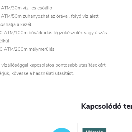
 ATM/30m víz- és esőálló
 ATM/50m zuhanyozhat az órával, folyó víz alatt
oshatja a kezét.
0 ATM/100m búvárkodás légzőkészülék vagy úszás
élkül
0 ATM/200m mélymerülés
 vízállósággal kapcsolatos pontosabb utasításokért
érjük, kövesse a használati utasítást.
Kapcsolódó te