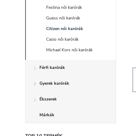
d
Festina női karórák
a
Guess női karórák
l
Citizen női karórák
Casio női karórák
s
Michael Kors női karórák
ó
Férfi karórák
p
Gyerek karórák
a
Ékszerek
n
Márkák
e