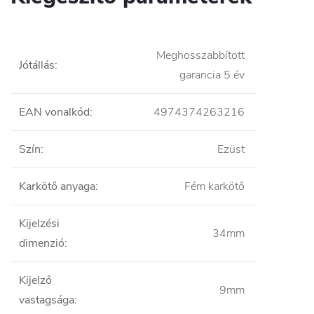
Meghosszabbított
Jótállás
:
garancia 5 év
EAN vonalkód
:
4974374263216
Szín
:
Ezüst
Karkötő anyaga
:
Fém karkötő
Kijelzési
34mm
dimenzió
:
Kijelző
9mm
vastagsága
: