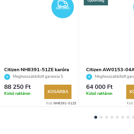
Újdonság
YENES
INGYENES
INGYENES
Citizen NH8391-51ZE karóra
Citizen AW0153-04
karóra
Meghosszabbított garancia 5
Meghosszabbított gara
évre. Akár 100 napos visszaküldési
évre. Akár 100 napos vissz
88 250 Ft
64 000 Ft
lehetőség. Hivatalos márkakereskedő.
lehetőség. Hivatalos márka
KOSÁRBA
K
Külső raktáron
Külső raktáron
Kód:
NH8391-51ZE
Kód: