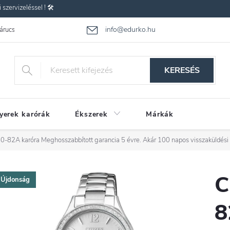
zervizeléssel ! 🛠️
info@edurko.hu
 árucsere
Reklamáció
Gyakran ismételt kérdések
Üzleti feltétel
KERESÉS
yerek karórák
Ékszerek
Márkák
80-82A karóra
Meghosszabbított garancia 5 évre. Akár 100 napos visszaküldési
C
Újdonság
8