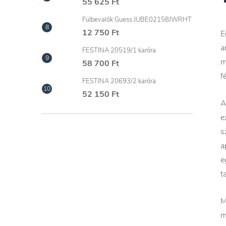
55 625 Ft
Fülbevalók Guess JUBE02158JWRHT
12 750 Ft
E
a
FESTINA 20519/1 karóra
m
58 700 Ft
f
FESTINA 20693/2 karóra
52 150 Ft
A
e
s
a
e
t
M
m