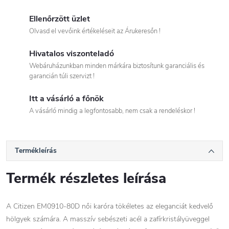
Ellenőrzött üzlet
Olvasd el vevőink értékeléseit az Árukeresőn !
Hivatalos viszonteladó
Webáruházunkban minden márkára biztosítunk garanciális és
garancián túli szervizt !
Itt a vásárló a főnök
A vásárló mindig a legfontosabb, nem csak a rendeléskor !
Termékleírás
Termék részletes leírása
A Citizen EM0910-80D női karóra tökéletes az eleganciát kedvelő
hölgyek számára. A masszív sebészeti acél a zafírkristályüveggel