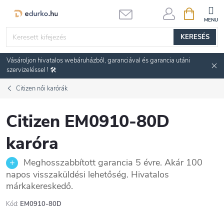
Ugrás
KOSÁR
a
fő
KERESÉS
tartalomhoz
Vásároljon hivatalos webáruházból, garanciával és garancia utáni
szervizeléssel ! 🛠️
Citizen női karórák
Citizen EM0910-80D
karóra
Meghosszabbított garancia 5 évre. Akár 100
napos visszaküldési lehetőség. Hivatalos
márkakereskedő.
Kód:
EM0910-80D