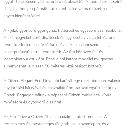
együtt tökéletesen védi az órát a sérülésektől. A modell ezüst színű
dizájnja könnyen párosítható különböző divatos öltözetekkel és
egyéb kiegészítőkkel.
A kijelző gyönyörű gyöngyház háttérből és egyszerű számlapból áll.
A számjegyeket apró díszítések és egy kristály váltja fel. Az óra
rendelkezik elemellenőrző funkcióval. A sima láncszemes szíj
pillangó típusú zárral rendelkezik. Az óra könnyen fel- és
lecsatolható a csuklóra. Ezzel a női karóra modellel nyugodtan
zuhanyozhat is, hiszen 50 méteres vízállóságot biztosít.
A Citizen Elegant Eco-Drive női karórát egy díszdobozban, valamint
egy jótállási kártyával és használati útmutatóval együtt szállítjuk
Önnek. Fogadjon nálunk a népszerű Citizen márka által kínált
minőségre és gyönyörű dizájnra!
Az Eco-Drive a Citizen által szabadalmaztatott rendszer. A
természetes és mesterséges fény áthalad a számlapon, és a