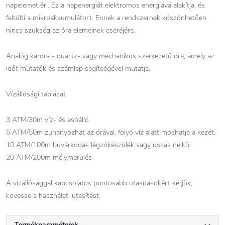
napelemet éri. Ez a napenergiát elektromos energiává alakítja, és
feltölti a mikroakkumulátort. Ennek a rendszernek köszönhetően
nincs szükség az óra elemeinek cseréjére.
Analóg karóra - quartz- vagy mechanikus szerkezetű óra, amely az
időt mutatók és számlap segítségével mutatja.
Vízállósági táblázat
3 ATM/30m víz- és esőálló
5 ATM/50m zuhanyozhat az órával, folyó víz alatt moshatja a kezét.
10 ATM/100m búvárkodás légzőkészülék vagy úszás nélkül
20 ATM/200m mélymerülés
A vízállósággal kapcsolatos pontosabb utasításokért kérjük,
kövesse a használati utasítást.
Termékparaméterek