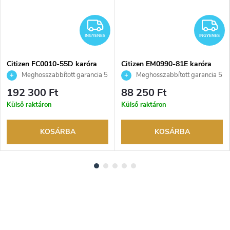
NGYENES
INGYENES
I
INGYENES
INGYENES
Citizen FC0010-55D karóra
Citizen EM0990-81E karóra
Meghosszabbított garancia 5
Meghosszabbított garancia 5
évre. Akár 100 napos
évre. Akár 100 napos
192 300 Ft
88 250 Ft
visszaküldési lehetőség. Hivatalos
visszaküldési lehetőség. Hivatalos
Külső raktáron
Külső raktáron
márkakereskedő.
márkakereskedő.
KOSÁRBA
KOSÁRBA