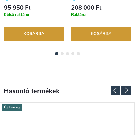
évre. Akár 100 napos
évre. Akár 100 napos
95 950 Ft
208 000 Ft
visszaküldési lehetőség. Hivatalos
visszaküldési lehetőség. Hivatalos
Külső raktáron
Raktáron
márkakereskedő.
márkakereskedő.
KOSÁRBA
KOSÁRBA
Újdonság