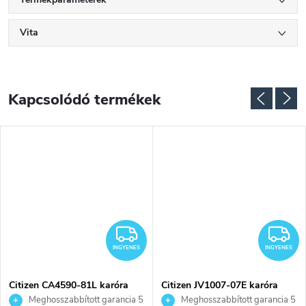
Vita
Kapcsolódó termékek
NGYENES
INGYENES
I
INGYENES
INGYENES
Citizen CA4590-81L karóra
Citizen JV1007-07E karóra
Meghosszabbított garancia 5
Meghosszabbított garancia 5