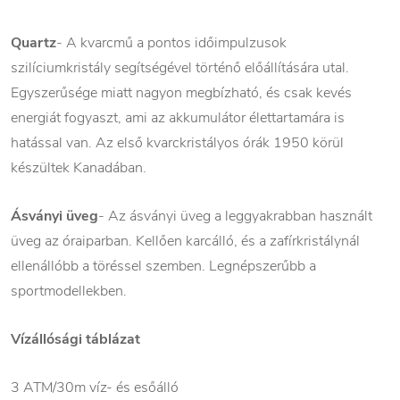
Quartz
- A kvarcmű a pontos időimpulzusok
szilíciumkristály segítségével történő előállítására utal.
Egyszerűsége miatt nagyon megbízható, és csak kevés
energiát fogyaszt, ami az akkumulátor élettartamára is
hatással van. Az első kvarckristályos órák 1950 körül
készültek Kanadában.
Ásványi üveg
- Az ásványi üveg a leggyakrabban használt
üveg az óraiparban. Kellően karcálló, és a zafírkristálynál
ellenállóbb a töréssel szemben. Legnépszerűbb a
sportmodellekben.
Vízállósági táblázat
3 ATM/30m víz- és esőálló