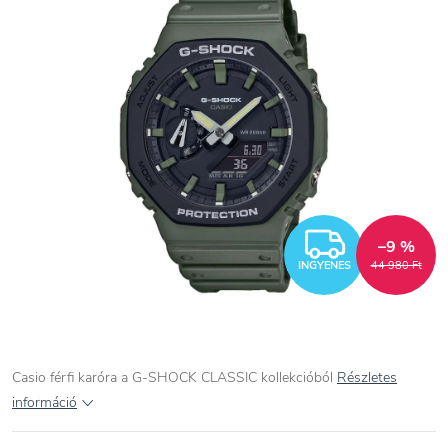
INGYEN
–9 %
INGYENES
44 980 Ft
Casio férfi karóra a G-SHOCK CLASSIC kollekcióból
Részletes
információ