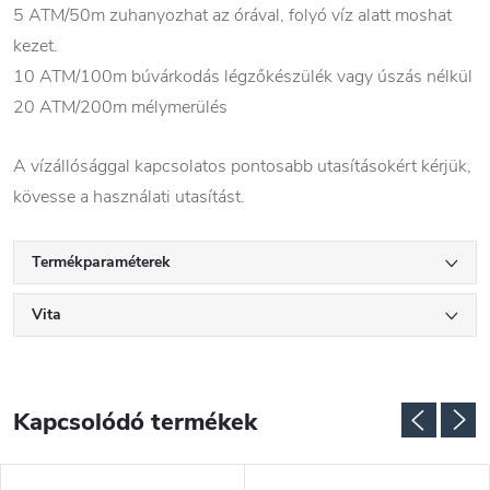
5 ATM/50m zuhanyozhat az órával, folyó víz alatt moshat
kezet.
10 ATM/100m búvárkodás légzőkészülék vagy úszás nélkül
20 ATM/200m mélymerülés
A vízállósággal kapcsolatos pontosabb utasításokért kérjük,
kövesse a használati utasítást.
Termékparaméterek
Vita
Kapcsolódó termékek