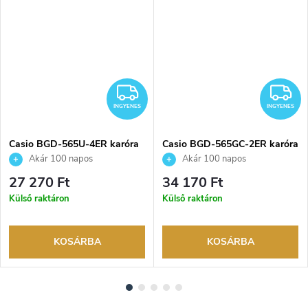
INGYENES
I
INGYENES
INGYENES
Casio BGD-565U-4ER karóra
Casio BGD-565GC-2ER karóra
Akár 100 napos
Akár 100 napos
visszaküldési lehetőség. Hivatalos
visszaküldési lehetőség. Hivatalos
27 270 Ft
34 170 Ft
márkakereskedő.
márkakereskedő.
Külső raktáron
Külső raktáron
KOSÁRBA
KOSÁRBA