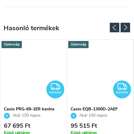
Újdonság
Újdonság
NGYENES
INGYENES
I
INGYENES
INGYENES
Casio PRG-69-1ER karóra
Casio EQB-1300D-2AEF
karóra
Akár 100 napos
Akár 100 napos
visszaküldési lehetőség. Hivatalos
visszaküldési lehetőség. Hivatalos
67 695 Ft
95 515 Ft
márkakereskedő.
márkakereskedő.
Külső raktáron
Külső raktáron