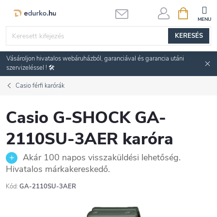
Ugrás
KOSÁR
a
fő
KERESÉS
tartalomhoz
Vásároljon hivatalos webáruházból, garanciával és garancia utáni
szervizeléssel ! 🛠️
Casio férfi karórák
Casio G-SHOCK GA-
2110SU-3AER karóra
Akár 100 napos visszaküldési lehetőség.
Hivatalos márkakereskedő.
Kód:
GA-2110SU-3AER