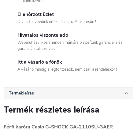
általunk fizetett !
Ellenőrzött üzlet
Olvasd el vevőink értékeléseit az Árukeresőn !
Hivatalos viszonteladó
Webáruházunkban minden márkára biztosítunk garanciális és
garancián túli szervizt !
Itt a vásárló a főnök
A vásárló mindig a legfontosabb, nem csak a rendeléskor !
Termékleírás
Termék részletes leírása
Férfi karóra Casio G-SHOCK GA-2110SU-3AER