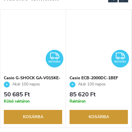
NGYENES
INGYENES
I
INGYENES
INGYENES
Casio G-SHOCK GA-V01SKE-
Casio ECB-2000DC-1BEF
8AER karóra
karóra
Akár 100 napos
Akár 100 napos
visszaküldési lehetőség. Hivatalos
visszaküldési lehetőség. Hivatalos
50 685 Ft
85 620 Ft
márkakereskedő.
márkakereskedő.
Külső raktáron
Raktáron
KOSÁRBA
KOSÁRBA