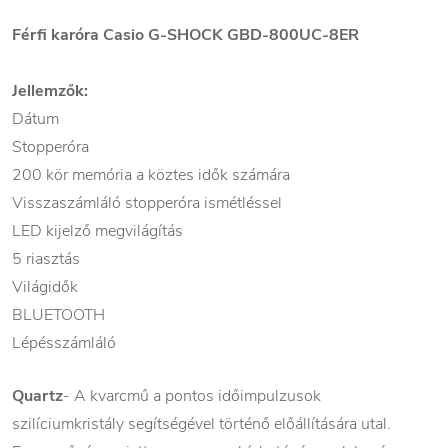
Férfi karóra Casio G-SHOCK GBD-800UC-8ER
Jellemzők:
Dátum
Stopperóra
200 kör memória a köztes idők számára
Visszaszámláló stopperóra ismétléssel
LED kijelző megvilágítás
5 riasztás
Világidők
BLUETOOTH
Lépésszámláló
Quartz
- A kvarcmű a pontos időimpulzusok
szilíciumkristály segítségével történő előállítására utal.