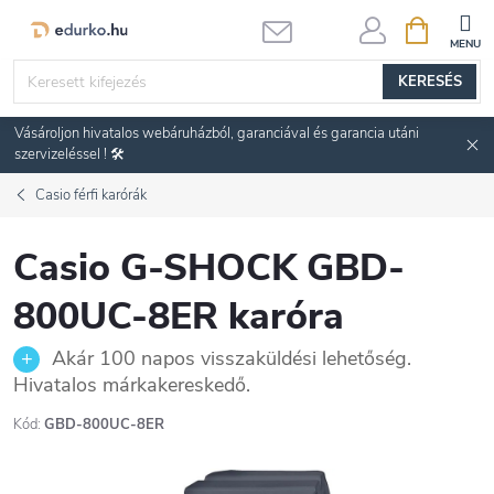
Ugrás
KOSÁR
a
fő
KERESÉS
tartalomhoz
Vásároljon hivatalos webáruházból, garanciával és garancia utáni
szervizeléssel ! 🛠️
Casio férfi karórák
Casio G-SHOCK GBD-
800UC-8ER karóra
Akár 100 napos visszaküldési lehetőség.
Hivatalos márkakereskedő.
Kód:
GBD-800UC-8ER