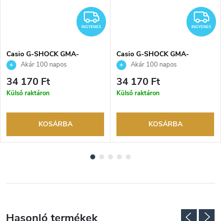
NGYENES
INGYENES
I
INGYENES
INGYENES
Casio G-SHOCK GMA-
Casio G-SHOCK GMA-
P2100BB-1AER karóra
P2100SA-1A1ER karóra
Akár 100 napos
Akár 100 napos
visszaküldési lehetőség. Hivatalos
visszaküldési lehetőség. Hivatalos
34 170 Ft
34 170 Ft
márkakereskedő.
márkakereskedő.
Külső raktáron
Külső raktáron
KOSÁRBA
KOSÁRBA