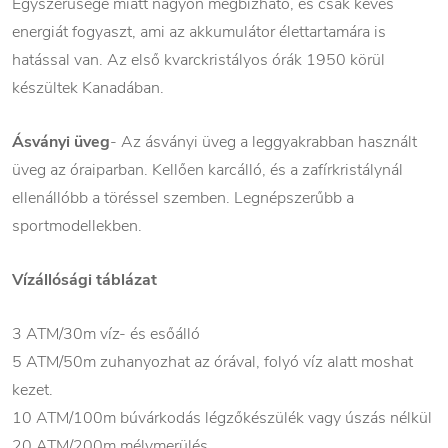
Egyszerűsége miatt nagyon megbízható, és csak kevés
energiát fogyaszt, ami az akkumulátor élettartamára is
hatással van. Az első kvarckristályos órák 1950 körül
készültek Kanadában.
Ásványi üveg
- Az ásványi üveg a leggyakrabban használt
üveg az óraiparban. Kellően karcálló, és a zafírkristálynál
ellenállóbb a töréssel szemben. Legnépszerűbb a
sportmodellekben.
Vízállósági táblázat
3 ATM/30m víz- és esőálló
5 ATM/50m zuhanyozhat az órával, folyó víz alatt moshat
kezet.
10 ATM/100m búvárkodás légzőkészülék vagy úszás nélkül
20 ATM/200m mélymerülés