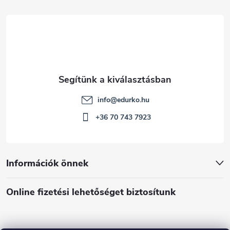
c
info
@
edurko.hu
+36 70 743 7923
Információk önnek
Online fizetési lehetőséget biztosítunk