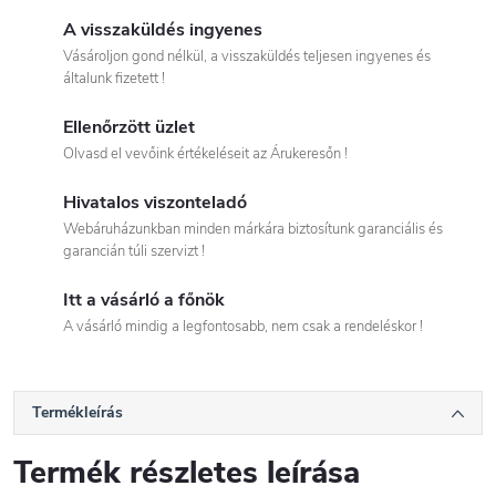
A visszaküldés ingyenes
Vásároljon gond nélkül, a visszaküldés teljesen ingyenes és
általunk fizetett !
Ellenőrzött üzlet
Olvasd el vevőink értékeléseit az Árukeresőn !
Hivatalos viszonteladó
Webáruházunkban minden márkára biztosítunk garanciális és
garancián túli szervizt !
Itt a vásárló a főnök
A vásárló mindig a legfontosabb, nem csak a rendeléskor !
Termékleírás
Termék részletes leírása