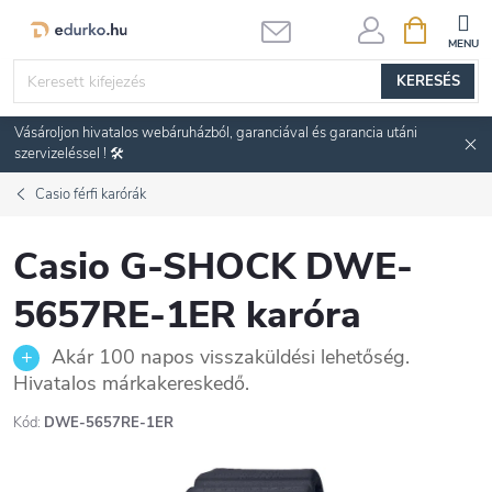
Ugrás
KOSÁR
a
fő
KERESÉS
tartalomhoz
Vásároljon hivatalos webáruházból, garanciával és garancia utáni
szervizeléssel ! 🛠️
Casio férfi karórák
Casio G-SHOCK DWE-
5657RE-1ER karóra
Akár 100 napos visszaküldési lehetőség.
Hivatalos márkakereskedő.
Kód:
DWE-5657RE-1ER