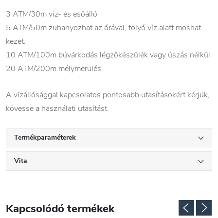
3 ATM/30m víz- és esőálló
5 ATM/50m zuhanyozhat az órával, folyó víz alatt moshat
kezet.
10 ATM/100m búvárkodás légzőkészülék vagy úszás nélkül
20 ATM/200m mélymerülés
A vízállósággal kapcsolatos pontosabb utasításokért kérjük,
kövesse a használati utasítást.
Termékparaméterek
Vita
Kapcsolódó termékek