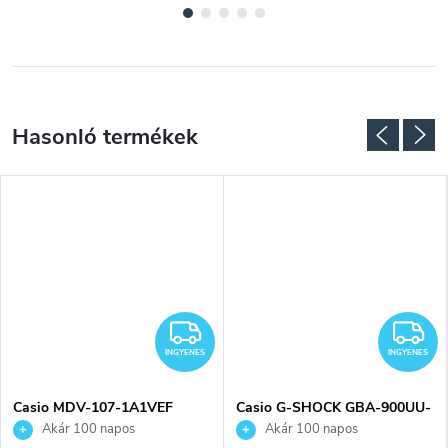
NGYENES
INGYENES
I
INGYENES
INGYENES
Casio MDV-107-1A1VEF
Casio G-SHOCK GBA-900UU-
karóra
3AER karóra
Akár 100 napos
Akár 100 napos