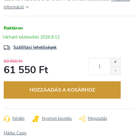
információ
Raktáron
2026.8.12
Szállítási lehetőségek
69 950 Ft
61 550 Ft
Egységár:
HOZZÁADÁS A KOSÁRHOZ
Kérdés
Nyomon követés
Megosztás
Márka:
Casio