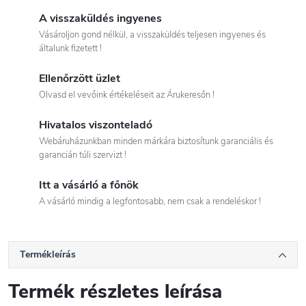
A visszaküldés ingyenes
Vásároljon gond nélkül, a visszaküldés teljesen ingyenes és
általunk fizetett !
Ellenőrzött üzlet
Olvasd el vevőink értékeléseit az Árukeresőn !
Hivatalos viszonteladó
Webáruházunkban minden márkára biztosítunk garanciális és
garancián túli szervizt !
Itt a vásárló a főnök
A vásárló mindig a legfontosabb, nem csak a rendeléskor !
Termékleírás
Termék részletes leírása