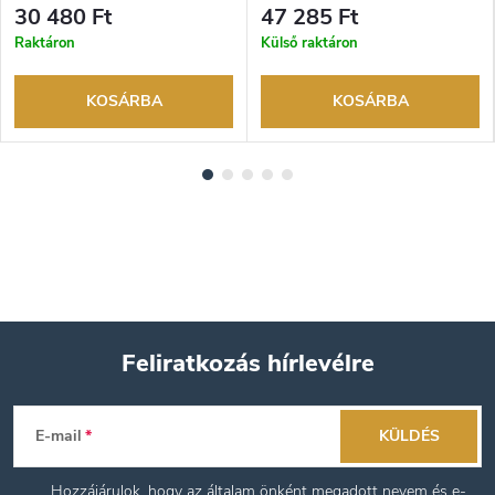
visszaküldési lehetőség. Hivatalos
visszaküldési lehetőség. Hivatalos
30 480 Ft
47 285 Ft
márkakereskedő.
márkakereskedő.
Raktáron
Külső raktáron
KOSÁRBA
KOSÁRBA
Feliratkozás hírlevélre
L
E-mail
KÜLDÉS
á
Hozzájárulok, hogy az általam önként megadott nevem és e-