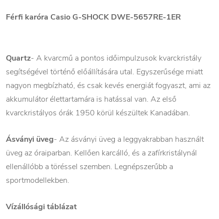
Férfi karóra Casio G-SHOCK DWE-5657RE-1ER
Quartz
- A kvarcmű a pontos időimpulzusok kvarckristály
segítségével történő előállítására utal. Egyszerűsége miatt
nagyon megbízható, és csak kevés energiát fogyaszt, ami az
akkumulátor élettartamára is hatással van. Az első
kvarckristályos órák 1950 körül készültek Kanadában.
Ásványi üveg
- Az ásványi üveg a leggyakrabban használt
üveg az óraiparban. Kellően karcálló, és a zafírkristálynál
ellenállóbb a töréssel szemben. Legnépszerűbb a
sportmodellekben.
Vízállósági táblázat