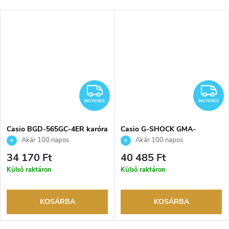
NGYENES
INGYENES
I
INGYENES
INGYENES
Casio BGD-565GC-4ER karóra
Casio G-SHOCK GMA-
P2100PC-4AER karóra
Akár 100 napos
Akár 100 napos
visszaküldési lehetőség. Hivatalos
visszaküldési lehetőség. Hivatalos
34 170 Ft
40 485 Ft
márkakereskedő.
márkakereskedő.
Külső raktáron
Külső raktáron
KOSÁRBA
KOSÁRBA