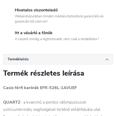
Hivatalos viszonteladó
Webáruházunkban minden márkára biztosítunk garanciális és
garancián túli szervizt !
Itt a vásárló a főnök
A vásárló mindig a legfontosabb, nem csak a rendeléskor !
Termékleírás
Termék részletes leírása
Casio férfi karórák EFR-526L-1AVUEF
QUARTZ
- a kvarcmű a pontos időimpulzusok
szilíciumkristály segítségével történő előállítására utal.