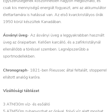
Egyszerűségének köszönhetően nagyon megbízható, és
csak kis mennyiségű energiát fogyaszt, ami az akkumulátor
élettartamára is hatással van. Az első kvarckristályos órák
1950 körül készültek Kanadában.
Ásványi üveg
- Az ásványi üveg a leggyakrabban használt
üveg az óraiparban. Kellően karcálló, és a zafírkristálynál
ellenállóbb a töréssel szemben. Legnépszerűbb a
sportmodellekben.
Chronograph
- 1821-ben Rieussec által feltalált, stopperrel
ellátott analóg karóra.
Vízállósági táblázat
3 ATM/30m víz- és esőálló
5 ATM/50m zuhanyozhat az órával, folyó víz alatt moshat