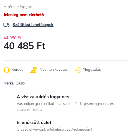
A tétel elfogyott…
Jelenleg nem elérhető
Szállítási lehetőségek
44 980 Ft
40 485 Ft
Egységár:
Kérdés
Nyomon követés
Megosztás
Márka:
Casio
A visszaküldés ingyenes
Vásároljon gond nélkül, a visszaküldés teljesen ingyenes és
általunk fizetett !
Ellenőrzött üzlet
Olvasd el vevőink értékeléseit az Árukeresőn !