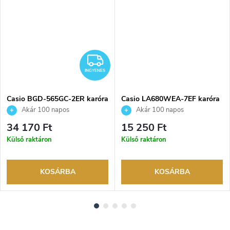
NGYENES
INGYENES
INGYENES
Casio BGD-565GC-2ER karóra
Casio LA680WEA-7EF karóra
Akár 100 napos
Akár 100 napos
visszaküldési lehetőség. Hivatalos
visszaküldési lehetőség. Hivatalos
34 170 Ft
15 250 Ft
márkakereskedő.
márkakereskedő.
Külső raktáron
Külső raktáron
KOSÁRBA
KOSÁRBA