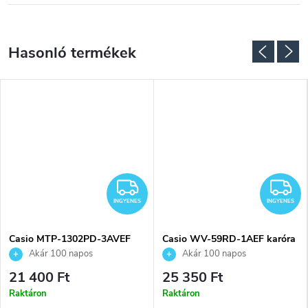
NGYENES
INGYENES
I
INGYENES
INGYENES
Casio MTP-1302PD-3AVEF
Casio WV-59RD-1AEF karóra
karóra
Akár 100 napos
Akár 100 napos
visszaküldési lehetőség. Hivatalos
visszaküldési lehetőség. Hivatalos
21 400 Ft
25 350 Ft
márkakereskedő.
márkakereskedő.
Raktáron
Raktáron