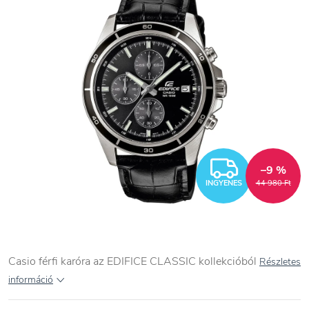
INGYEN
–9 %
INGYENES
44 980 Ft
Casio férfi karóra az EDIFICE CLASSIC kollekcióból
Részletes
információ