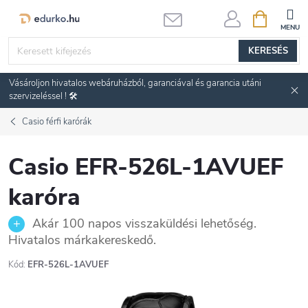
Ugrás
KOSÁR
a
fő
KERESÉS
tartalomhoz
Vásároljon hivatalos webáruházból, garanciával és garancia utáni
szervizeléssel ! 🛠️
Casio férfi karórák
Casio EFR-526L-1AVUEF
karóra
Akár 100 napos visszaküldési lehetőség.
Hivatalos márkakereskedő.
Kód:
EFR-526L-1AVUEF