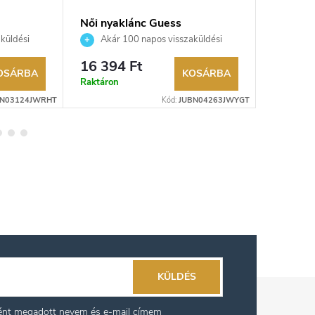
Női nyaklánc Guess
Női nya
JUBN04263JWYGT
JUBN0
küldési
Akár 100 napos visszaküldési
Akár 
kereskedő.
lehetőség. Hivatalos márkakereskedő.
lehetőség
16 394 Ft
15 400
OSÁRBA
KOSÁRBA
Raktáron
Raktáron
BN03124JWRHT
Kód:
JUBN04263JWYGT
KÜLDÉS
ként megadott nevem és e-mail címem