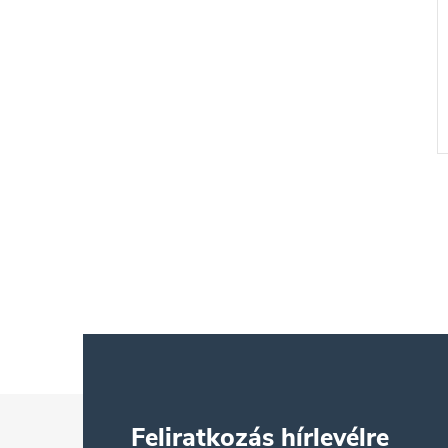
nc Guess
Női nyaklánc Guess
3JWRHT
JUBN04643JWRHT
napos visszaküldési
Akár 100 napos visszaküldési
atalos márkakereskedő.
lehetőség. Hivatalos márkakereskedő.
t
15 400 Ft
KOSÁRBA
KOSÁRBA
Raktáron
Kód:
JUBN06013JWRHT
Kód:
JUBN04643JWRHT
L
Feliratkozás hírlevélre