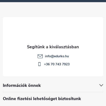
é
c
info
@
edurko.hu
+36 70 743 7923
Információk önnek
Online fizetési lehetőséget biztosítunk