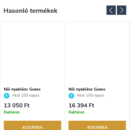
Női nyaklánc Guess
Női nyaklánc Guess
JUBN06087JWRHT
JUBN04210JWYGT
Akár 100 napos
Akár 100 napos
visszaküldési lehetőség. Hivatalos
visszaküldési lehetőség. Hivatalos
13 050 Ft
16 394 Ft
márkakereskedő.
márkakereskedő.
Raktáron
Raktáron
KOSÁRBA
KOSÁRBA