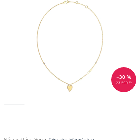
–30 %
23 500 Ft
Női nyaklánc Guess
Részletes információ