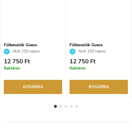
Fülbevalók Guess
Fülbevalók Guess
JUBE02244JWRHAQT
JUBE03145JWRHT
Akár 100 napos
Akár 100 napos
visszaküldési lehetőség. Hivatalos
visszaküldési lehetőség. Hivatalos
12 750 Ft
12 750 Ft
márkakereskedő.
márkakereskedő.
Raktáron
Raktáron
KOSÁRBA
KOSÁRBA