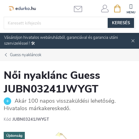
Ugrás
KOSÁR
a
fő
KERESÉS
tartalomhoz
Vásároljon hivatalos webáruházból, garanciával és garancia utáni
szervizeléssel ! 🛠️
Guess nyakláncok
Női nyaklánc Guess
JUBN03241JWYGT
Akár 100 napos visszaküldési lehetőség.
Hivatalos márkakereskedő.
Kód:
JUBN03241JWYGT
Újdonság