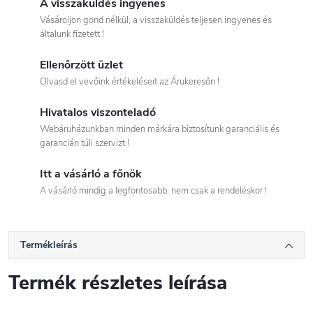
A visszaküldés ingyenes
Vásároljon gond nélkül, a visszaküldés teljesen ingyenes és
általunk fizetett !
Ellenőrzött üzlet
Olvasd el vevőink értékeléseit az Árukeresőn !
Hivatalos viszonteladó
Webáruházunkban minden márkára biztosítunk garanciális és
garancián túli szervizt !
Itt a vásárló a főnök
A vásárló mindig a legfontosabb, nem csak a rendeléskor !
Termékleírás
Termék részletes leírása