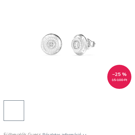
–25 %
15 100 Ft
Fülbevalók Guess
Részletes információ