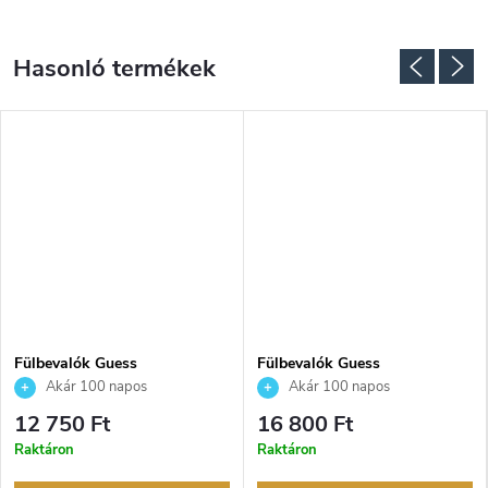
Fülbevalók Guess
Fülbevalók Guess
JUBE02247JWYGT
JUBE04608JWRHT
Akár 100 napos
Akár 100 napos
visszaküldési lehetőség. Hivatalos
visszaküldési lehetőség. Hivatalos
12 750 Ft
16 800 Ft
márkakereskedő.
márkakereskedő.
Raktáron
Raktáron