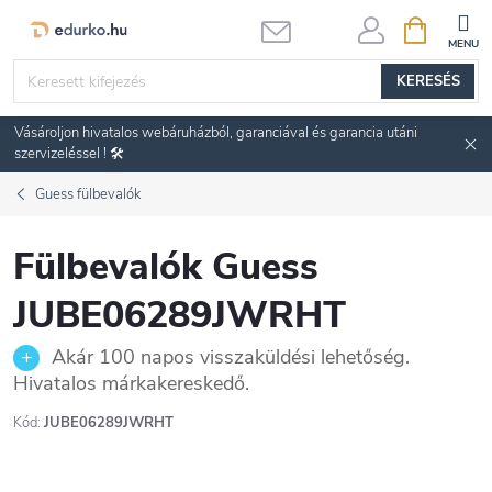
Ugrás
KOSÁR
a
fő
KERESÉS
tartalomhoz
Vásároljon hivatalos webáruházból, garanciával és garancia utáni
szervizeléssel ! 🛠️
Guess fülbevalók
Fülbevalók Guess
JUBE06289JWRHT
Akár 100 napos visszaküldési lehetőség.
Hivatalos márkakereskedő.
Kód:
JUBE06289JWRHT