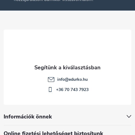
l
é
c
info
@
edurko.hu
+36 70 743 7923
Információk önnek
Online fizetési lehetőséget biztosítunk