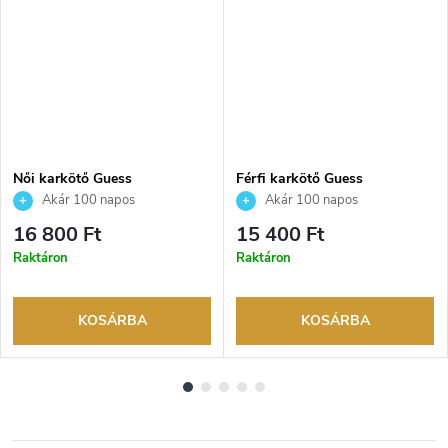
Női karkötő Guess
Férfi karkötő Guess
JUBB05220JWRHS
JUMB01303JWYGT/U
Akár 100 napos
Akár 100 napos
visszaküldési lehetőség. Hivatalos
visszaküldési lehetőség. Hivatalos
16 800 Ft
15 400 Ft
márkakereskedő.
márkakereskedő.
Raktáron
Raktáron
KOSÁRBA
KOSÁRBA