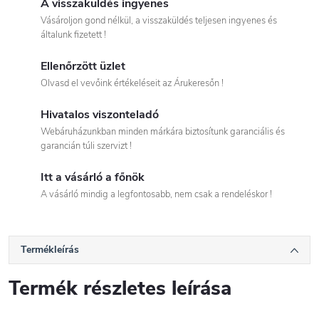
A visszaküldés ingyenes
Vásároljon gond nélkül, a visszaküldés teljesen ingyenes és
általunk fizetett !
Ellenőrzött üzlet
Olvasd el vevőink értékeléseit az Árukeresőn !
Hivatalos viszonteladó
Webáruházunkban minden márkára biztosítunk garanciális és
garancián túli szervizt !
Itt a vásárló a főnök
A vásárló mindig a legfontosabb, nem csak a rendeléskor !
Termékleírás
Termék részletes leírása