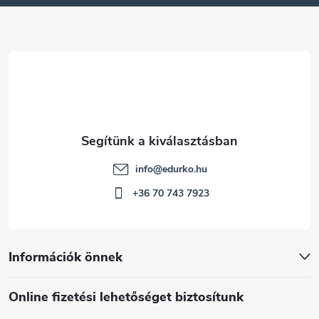
é
c
info
@
edurko.hu
+36 70 743 7923
Információk önnek
Online fizetési lehetőséget biztosítunk