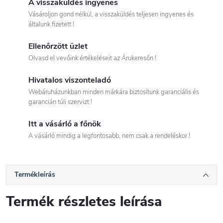
A visszaküldés ingyenes
Vásároljon gond nélkül, a visszaküldés teljesen ingyenes és
általunk fizetett !
Ellenőrzött üzlet
Olvasd el vevőink értékeléseit az Árukeresőn !
Hivatalos viszonteladó
Webáruházunkban minden márkára biztosítunk garanciális és
garancián túli szervizt !
Itt a vásárló a főnök
A vásárló mindig a legfontosabb, nem csak a rendeléskor !
Termékleírás
Termék részletes leírása