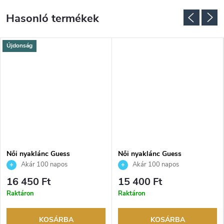
Újdonság
Női nyaklánc Guess
Női nyaklánc Guess
JUBN03241JWYGT
JUBN04643JWRHT
Akár 100 napos
Akár 100 napos
visszaküldési lehetőség. Hivatalos
visszaküldési lehetőség. Hivatalos
16 450 Ft
15 400 Ft
márkakereskedő.
márkakereskedő.
Raktáron
Raktáron
KOSÁRBA
KOSÁRBA