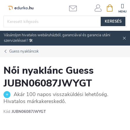
Ugrás
KOSÁR
a
fő
KERESÉS
tartalomhoz
Vásároljon hivatalos webáruházból, garanciával és garancia utáni
szervizeléssel ! 🛠️
Guess nyakláncok
Női nyaklánc Guess
JUBN06087JWYGT
Akár 100 napos visszaküldési lehetőség.
Hivatalos márkakereskedő.
Kód:
JUBN06087JWYGT