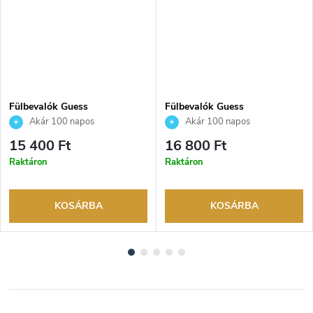
Fülbevalók Guess
Fülbevalók Guess
JUBE04154JWYGT
JUBE04608JWRHT
Akár 100 napos
Akár 100 napos
visszaküldési lehetőség. Hivatalos
visszaküldési lehetőség. Hivatalos
15 400 Ft
16 800 Ft
márkakereskedő.
márkakereskedő.
Raktáron
Raktáron
KOSÁRBA
KOSÁRBA