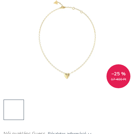
–25 %
17 400 Ft
Női nyaklánc Guess
Részletes információ