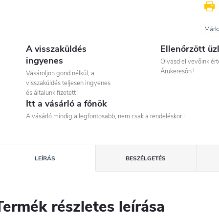
Márk
A visszaküldés
Ellenőrzött üz
ingyenes
Olvasd el vevőink ért
Árukeresőn !
Vásároljon gond nélkül, a
visszaküldés teljesen ingyenes
és általunk fizetett !
Itt a vásárló a főnök
A vásárló mindig a legfontosabb, nem csak a rendeléskor !
LEÍRÁS
BESZÉLGETÉS
Termék részletes leírása