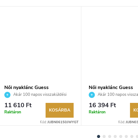
Női nyaklánc Guess
Női nyaklánc Guess
JUBN06150JWYGT
JUBN03041JWYGW
Akár 100 napos visszaküldési
Akár 100 napos vissza
lehetőség. Hivatalos márkakereskedő.
lehetőség. Hivatalos márka
11 610 Ft
16 394 Ft
KOSÁRBA
K
Raktáron
Raktáron
Kód:
JUBN06150JWYGT
Kód:
JUBN0