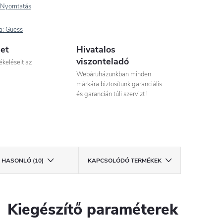
Nyomtatás
a:
Guess
let
Hivatalos
viszonteladó
ékeléseit az
Webáruházunkban minden
márkára biztosítunk garanciális
és garancián túli szervizt !
HASONLÓ (10)
KAPCSOLÓDÓ TERMÉKEK
Kiegészítő paraméterek