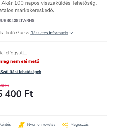
Akár 100 napos visszaküldési lehetőség.
atalos márkakereskedő.
JUBB04082JWRHS
 karkötő Guess
Részletes információ
tel elfogyott…
enleg nem elérhető
Szállítási lehetőségek
00 Ft
5 400 Ft
égár:
Kérdés
Nyomon követés
Megosztás