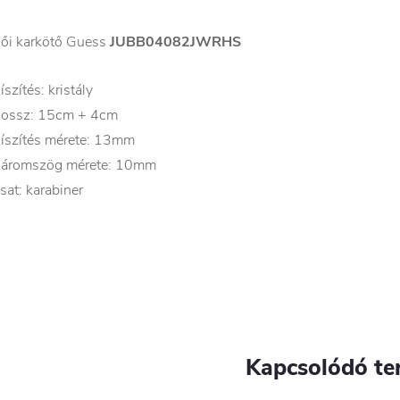
ői karkötő Guess
JUBB04082JWRHS
íszítés: kristály
ossz: 15cm + 4cm
íszítés mérete: 13mm
áromszög mérete: 10mm
sat: karabiner
Kapcsolódó te