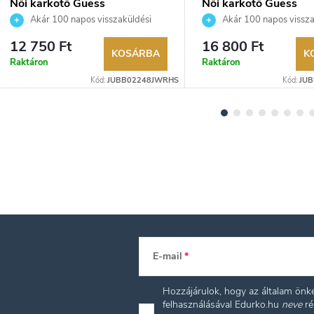
Női karkötő Guess
Női karkötő Guess
JUBB02248JWRHS
JUBB05111JWRHS
Akár 100 napos visszaküldési
Akár 100 napos vissza
lehetőség. Hivatalos márkakereskedő.
lehetőség. Hivatalos márka
12 750 Ft
16 800 Ft
KOSÁRBA
K
Raktáron
Raktáron
Kód:
JUBB02248JWRHS
Kód:
JU
E-mail
Hozzájárulok, hogy az általam ön
felhasználásával Edurko.hu
neve
ré