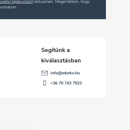
zelési tájékoztatót
elolvastam. Megértettem, hogy
vonhatom.
info
@
edurko.hu
+36 70 743 7923