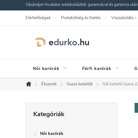
Ugrás
Vásároljon hivatalos webáruházból, garanciával és garancia utáni s
a
Elérhetőségek
Postaköltség és fizetés
Visszaküldés –
fő
tartalomhoz
Női karórák
Férfi karórák
G
Ékszerek
Guess karkötők
Női karkötő Gues
Kezdőlap
O
Kategóriák
Kategóriák
átugrása
l
Női karórák