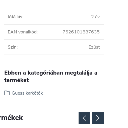
Jótállás
:
2 év
EAN vonalkód
:
7626101887635
Szín
:
Ezüst
Ebben a kategóriában megtalálja a
terméket
Guess karkötők
rmékek