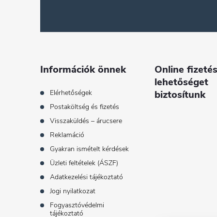
b
l
é
Információk önnek
Online fizetés
lehetőséget
c
Elérhetőségek
biztosítunk
Postaköltség és fizetés
Visszaküldés – árucsere
Reklamáció
Gyakran ismételt kérdések
Üzleti feltételek (ÁSZF)
Adatkezelési tájékoztató
Jogi nyilatkozat
Fogyasztóvédelmi
tájékoztató