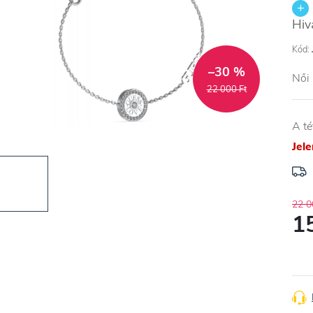
Hiv
Kód:
–30 %
Női
22 000 Ft
A té
Jel
22 0
1
Egys