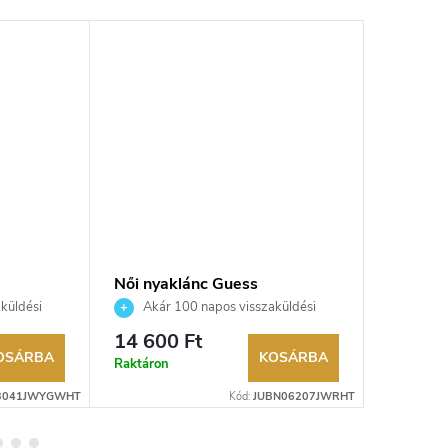
Női nyaklánc Guess
Női nya
HT
JUBN06207JWRHT
JUBN0
küldési
Akár 100 napos visszaküldési
Akár 
kereskedő.
lehetőség. Hivatalos márkakereskedő.
lehetőség
14 600 Ft
14 588
OSÁRBA
KOSÁRBA
Raktáron
Raktáron
3041JWYGWHT
Kód:
JUBN06207JWRHT