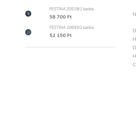
FESTINA 20519/1 karóra
N
58 700 Ft
FESTINA 20693/2 karóra
D
52 150 Ft
H
D
H
C