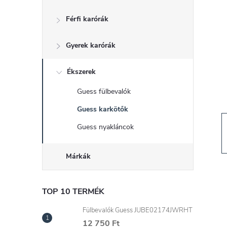
d
Férfi karórák
a
Gyerek karórák
l
s
Ékszerek
Guess fülbevalók
ó
Guess karkötők
p
Guess nyakláncok
a
Márkák
n
TOP 10 TERMÉK
e
Fülbevalók Guess JUBE02174JWRHT
12 750 Ft