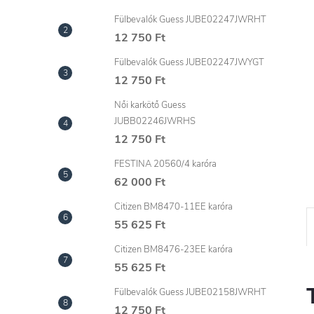
l
Fülbevalók Guess JUBE02247JWRHT
12 750 Ft
Fülbevalók Guess JUBE02247JWYGT
12 750 Ft
Női karkötő Guess
JUBB02246JWRHS
12 750 Ft
FESTINA 20560/4 karóra
62 000 Ft
Citizen BM8470-11EE karóra
55 625 Ft
Citizen BM8476-23EE karóra
55 625 Ft
Fülbevalók Guess JUBE02158JWRHT
12 750 Ft