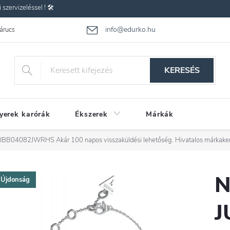
zervizeléssel ! 🛠️
info@edurko.hu
 árucsere
Reklamáció
Gyakran ismételt kérdések
Üzleti feltétel
KERESÉS
yerek karórák
Ékszerek
Márkák
s JUBB04082JWRHS
Akár 100 napos visszaküldési lehetőség. Hivatalos márkake
N
Újdonság
J