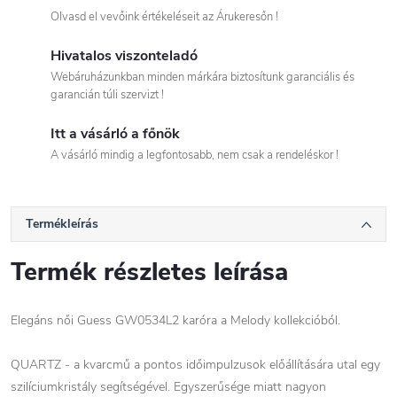
Olvasd el vevőink értékeléseit az Árukeresőn !
Hivatalos viszonteladó
Webáruházunkban minden márkára biztosítunk garanciális és
garancián túli szervizt !
Itt a vásárló a főnök
A vásárló mindig a legfontosabb, nem csak a rendeléskor !
Termékleírás
Termék részletes leírása
Elegáns női Guess GW0534L2 karóra a Melody kollekcióból.
QUARTZ - a kvarcmű a pontos időimpulzusok előállítására utal egy
szilíciumkristály segítségével. Egyszerűsége miatt nagyon