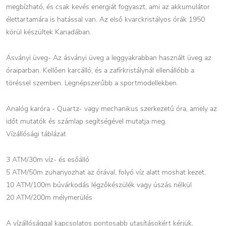
megbízható, és csak kevés energiát fogyaszt, ami az akkumulátor
élettartamára is hatással van. Az első kvarckristályos órák 1950
körül készültek Kanadában.
Ásványi üveg- Az ásványi üveg a leggyakrabban használt üveg az
óraiparban. Kellően karcálló, és a zafírkristálynál ellenállóbb a
töréssel szemben. Legnépszerűbb a sportmodellekben.
Analóg karóra - Quartz- vagy mechanikus szerkezetű óra, amely az
időt mutatók és számlap segítségével mutatja meg.
Vízállósági táblázat
3 ATM/30m víz- és esőálló
5 ATM/50m zuhanyozhat az órával, folyó víz alatt moshat kezet.
10 ATM/100m búvárkodás légzőkészülék vagy úszás nélkül
20 ATM/200m mélymerülés
A vízállósággal kapcsolatos pontosabb utasításokért kérjük,