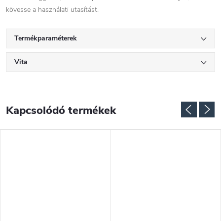
kövesse a használati utasítást.
Termékparaméterek
Vita
Kapcsolódó termékek
NGYENES