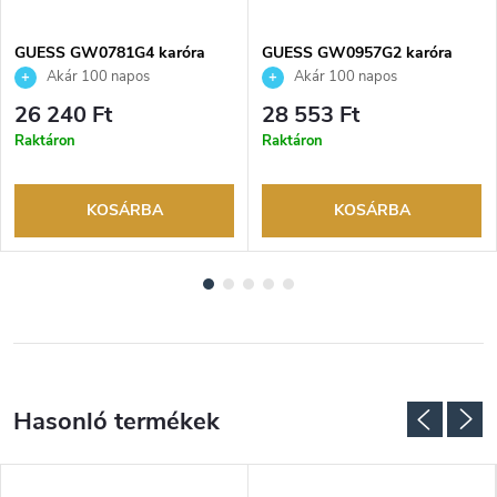
GUESS GW0781G4 karóra
GUESS GW0957G2 karóra
Akár 100 napos
Akár 100 napos
visszaküldési lehetőség. Hivatalos
visszaküldési lehetőség. Hivatalos
26 240 Ft
28 553 Ft
márkakereskedő.
márkakereskedő.
Raktáron
Raktáron
KOSÁRBA
KOSÁRBA