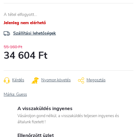
A tétel elfogyott…
Jelenleg nem elérhető
Szállítási lehetőségek
55 160 Ft
34 604 Ft
Egységár:
Kérdés
Nyomon követés
Megosztás
Márka:
Guess
A visszaküldés ingyenes
Vásároljon gond nélkül, a visszaküldés teljesen ingyenes és
általunk fizetett !
Ellenőrzött üzlet