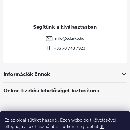
info
@
edurko.hu
+36 70 743 7923
Információk önnek
Online fizetési lehetőséget biztosítunk
Ez az oldal sütiket használ. Ezen weboldalt követésével
Á
elfogadja azok használatát. Tudjon meg többet
itt
r