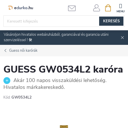
Ugrás
KOSÁR
a
fő
KERESÉS
tartalomhoz
Vásároljon hivatalos webáruházból, garanciával és garancia utáni
szervizeléssel ! 🛠️
Guess női karórák
GUESS GW0534L2 karóra
Akár 100 napos visszaküldési lehetőség.
Hivatalos márkakereskedő.
Kód:
GW0534L2