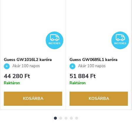
NGYENES
INGYENES
I
INGYENES
INGYENES
Guess GW1016L2 karóra
Guess GW0685L1 karóra
Akár 100 napos
Akár 100 napos
visszaküldési lehetőség. Hivatalos
visszaküldési lehetőség. Hivatalos
44 280 Ft
51 884 Ft
márkakereskedő.
márkakereskedő.
Raktáron
Raktáron
KOSÁRBA
KOSÁRBA