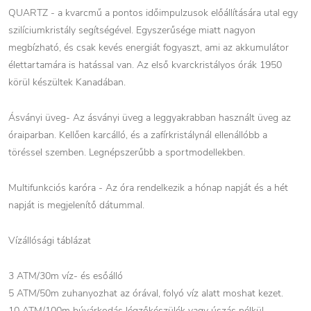
QUARTZ - a kvarcmű a pontos időimpulzusok előállítására utal egy
szilíciumkristály segítségével. Egyszerűsége miatt nagyon
megbízható, és csak kevés energiát fogyaszt, ami az akkumulátor
élettartamára is hatással van. Az első kvarckristályos órák 1950
körül készültek Kanadában.
Ásványi üveg- Az ásványi üveg a leggyakrabban használt üveg az
óraiparban. Kellően karcálló, és a zafírkristálynál ellenállóbb a
töréssel szemben. Legnépszerűbb a sportmodellekben.
Multifunkciós karóra - Az óra rendelkezik a hónap napját és a hét
napját is megjelenítő dátummal.
Vízállósági táblázat
3 ATM/30m víz- és esőálló
5 ATM/50m zuhanyozhat az órával, folyó víz alatt moshat kezet.
10 ATM/100m búvárkodás légzőkészülék vagy úszás nélkül