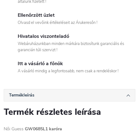
általunk fizetett !
Ellenőrzött üzlet
Olvasd el vevőink értékeléseit az Árukeresőn !
Hivatalos viszonteladó
Webáruházunkban minden márkára biztosítunk garanciális és
garancián túli szervizt !
Itt a vásárló a főnök
A vásárló mindig a legfontosabb, nem csak a rendeléskor !
Termékleírás
Termék részletes leírása
Női Guess
GW0685L1 karóra