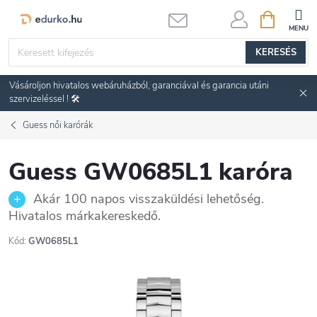
Ugrás
KOSÁR
a
fő
KERESÉS
tartalomhoz
Vásároljon hivatalos webáruházból, garanciával és garancia utáni
szervizeléssel ! 🛠️
Guess női karórák
Guess GW0685L1 karóra
Akár 100 napos visszaküldési lehetőség.
Hivatalos márkakereskedő.
Kód:
GW0685L1