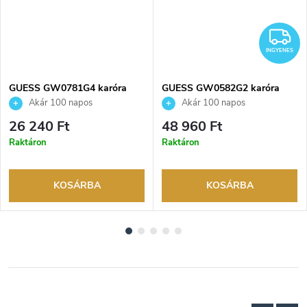
NGYENES
I
INGYENES
GUESS GW0781G4 karóra
GUESS GW0582G2 karóra
Akár 100 napos
Akár 100 napos
visszaküldési lehetőség. Hivatalos
visszaküldési lehetőség. Hivatalos
26 240 Ft
48 960 Ft
márkakereskedő.
márkakereskedő.
Raktáron
Raktáron
KOSÁRBA
KOSÁRBA