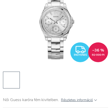
INGYEN
–36 %
INGYENES
82 000 Ft
Női Guess karóra fém kivitelben.
Részletes információ