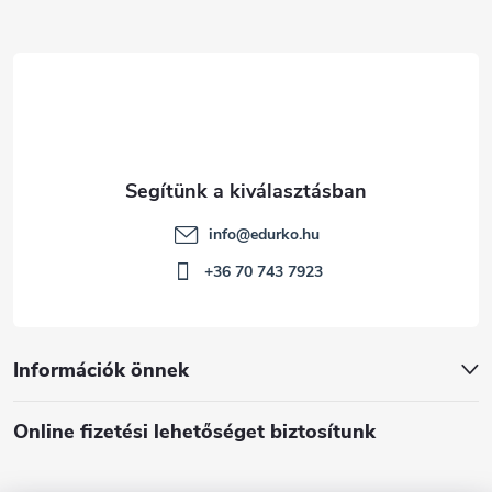
é
c
info
@
edurko.hu
+36 70 743 7923
Információk önnek
Online fizetési lehetőséget biztosítunk