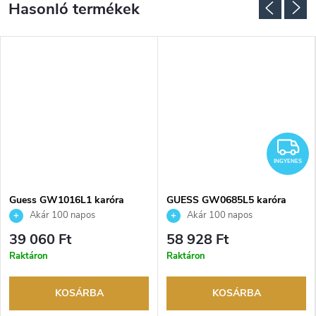
I
INGYENES
Guess GW1016L1 karóra
GUESS GW0685L5 karóra
Akár 100 napos
Akár 100 napos
visszaküldési lehetőség. Hivatalos
visszaküldési lehetőség. Hivatalos
39 060 Ft
58 928 Ft
márkakereskedő.
márkakereskedő.
Raktáron
Raktáron
KOSÁRBA
KOSÁRBA