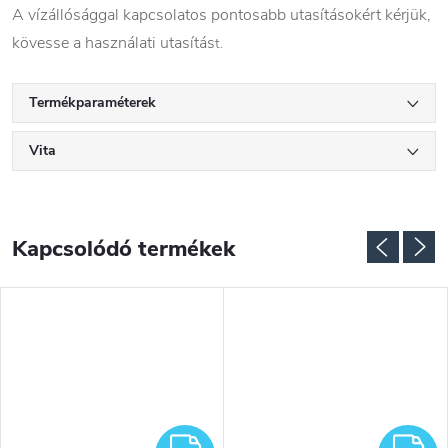
A vízállósággal kapcsolatos pontosabb utasításokért kérjük,
kövesse a használati utasítás
t.
Termékparaméterek
Vita
Kapcsolódó termékek
INGYENES
I