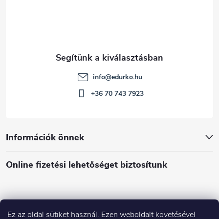
info
@
edurko.hu
+36 70 743 7923
Információk önnek
Online fizetési lehetőséget biztosítunk
Ez az oldal sütiket használ. Ezen weboldalt követésével
Á