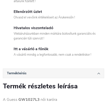
általunk fizetett !
Ellenőrzött üzlet
Olvasd el vevőink értékeléseit az Árukeresőn !
Hivatalos viszonteladó
Webáruházunkban minden márkára biztosítunk garanciális és
garancián túli szervizt !
Itt a vásárló a főnök
A vásárló mindig a legfontosabb, nem csak a rendeléskor !
Termékleírás
Termék részletes leírása
A Guess
GW1027L3
női karóra