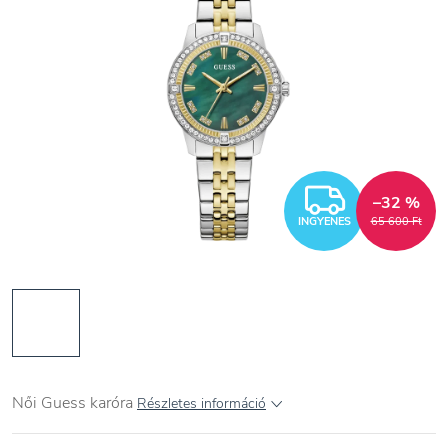
INGYEN
–32 %
INGYENES
65 600 Ft
Női Guess karóra
Részletes információ