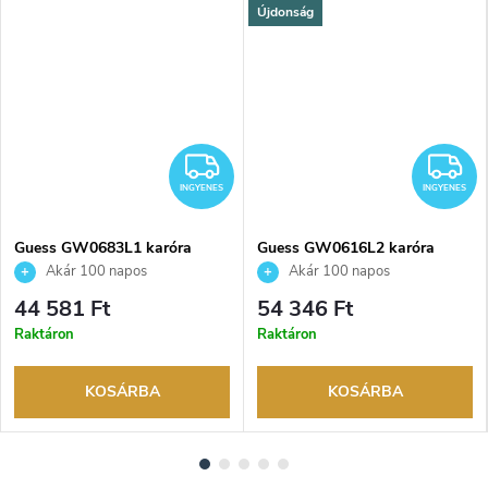
Újdonság
NGYENES
INGYENES
I
INGYENES
INGYENES
Guess GW0683L1 karóra
Guess GW0616L2 karóra
Akár 100 napos
Akár 100 napos
visszaküldési lehetőség. Hivatalos
visszaküldési lehetőség. Hivatalos
44 581 Ft
54 346 Ft
márkakereskedő.
márkakereskedő.
Raktáron
Raktáron
KOSÁRBA
KOSÁRBA