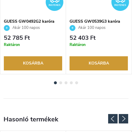
INGYENES
INGYENES
GUESS GW0492G2 karóra
GUESS GW0539G3 karóra
Akár 100 napos
Akár 100 napos
visszaküldési lehetőség. Hivatalos
visszaküldési lehetőség. Hivatalos
52 785 Ft
52 403 Ft
márkakereskedő.
márkakereskedő.
Raktáron
Raktáron
KOSÁRBA
KOSÁRBA