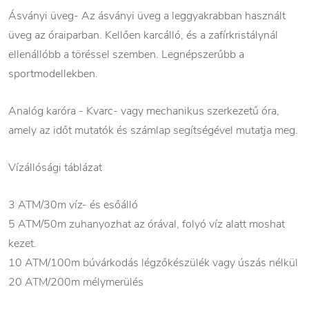
Ásványi üveg- Az ásványi üveg a leggyakrabban használt
üveg az óraiparban. Kellően karcálló, és a zafírkristálynál
ellenállóbb a töréssel szemben. Legnépszerűbb a
sportmodellekben.
Analóg karóra - Kvarc- vagy mechanikus szerkezetű óra,
amely az időt mutatók és számlap segítségével mutatja meg.
Vízállósági táblázat
3 ATM/30m víz- és esőálló
5 ATM/50m zuhanyozhat az órával, folyó víz alatt moshat
kezet.
10 ATM/100m búvárkodás légzőkészülék vagy úszás nélkül
20 ATM/200m mélymerülés