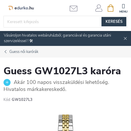
Ugrás
KOSÁR
a
fő
KERESÉS
tartalomhoz
Vásároljon hivatalos webáruházból, garanciával és garancia utáni
szervizeléssel ! 🛠️
Guess női karórák
Guess GW1027L3 karóra
Akár 100 napos visszaküldési lehetőség.
Hivatalos márkakereskedő.
Kód:
GW1027L3