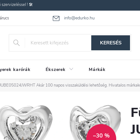
zervizeléssel ! 🛠️
info@edurko.hu
 árucsere
Reklamáció
Gyakran ismételt kérdések
Üzleti feltétel
KERESÉS
yerek karórák
Ékszerek
Márkák
ss JUBE05024JWRHT
Akár 100 napos visszaküldési lehetőség. Hivatalos márkak
F
J
–30 %