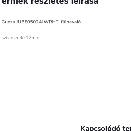
Termék részletes leírása
 Guess JUBE05024JWRHT fülbevaló
 szív mérete 12mm
Kapcsolódó te