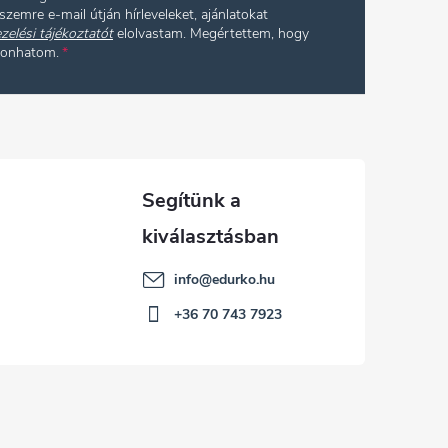
szemre e-mail útján hírleveleket, ajánlatokat
zelési tájékoztatót
elolvastam. Megértettem, hogy
vonhatom.
info
@
edurko.hu
+36 70 743 7923