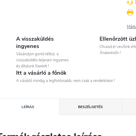
Márk
A visszaküldés
Ellenőrzött üz
ingyenes
Olvasd el vevőink ért
Árukeresőn !
Vásároljon gond nélkül, a
visszaküldés teljesen ingyenes
és általunk fizetett !
Itt a vásárló a főnök
A vásárló mindig a legfontosabb, nem csak a rendeléskor !
LEÍRÁS
BESZÉLGETÉS