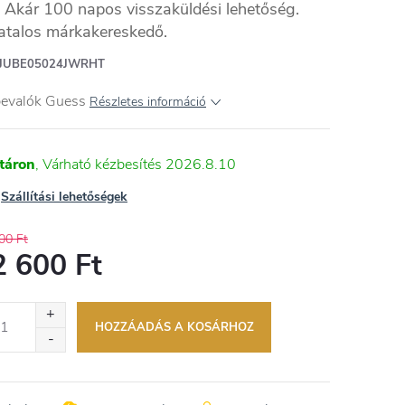
Akár 100 napos visszaküldési lehetőség.
atalos márkakereskedő.
JUBE05024JWRHT
bevalók Guess
Részletes információ
táron
2026.8.10
Szállítási lehetőségek
00 Ft
2 600 Ft
égár:
HOZZÁADÁS A KOSÁRHOZ