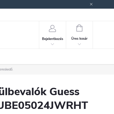
ek (ÁSZF)
Adatkezelési tájékoztató
Jogi nyilatkozat
Fogyasztóvéd
KOSÁR
Üres kosár
Bejelentkezés
ereskedő.
ülbevalók Guess
UBE05024JWRHT