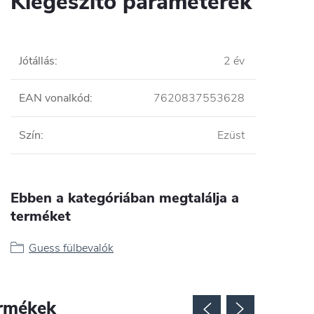
Kiegészítő paraméterek
Jótállás
:
2 év
EAN vonalkód
:
7620837553628
Szín
:
Ezüst
Ebben a kategóriában megtalálja a
terméket
Guess fülbevalók
rmékek