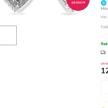
18 000 Ft
Hiv
Kód:
Fül
Rak
18 0
1
Egys