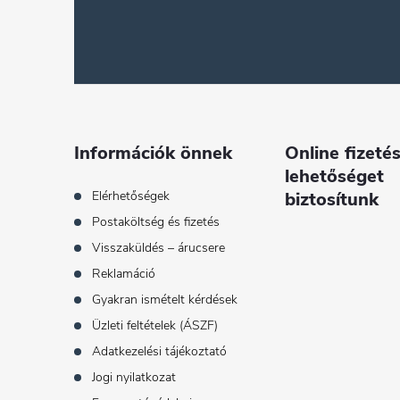
á
b
l
é
Információk önnek
Online fizetés
lehetőséget
c
Elérhetőségek
biztosítunk
Postaköltség és fizetés
Visszaküldés – árucsere
Reklamáció
Gyakran ismételt kérdések
Üzleti feltételek (ÁSZF)
Adatkezelési tájékoztató
Jogi nyilatkozat