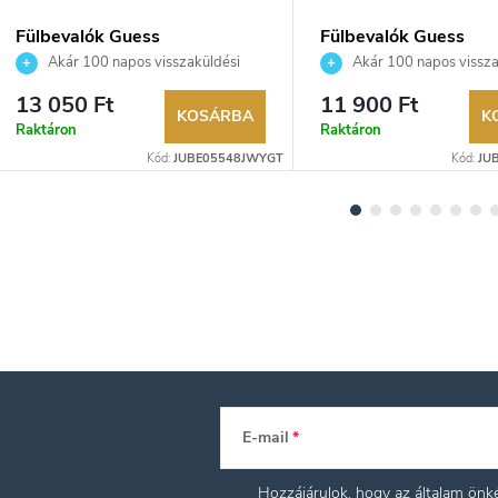
Fülbevalók Guess
Fülbevalók Guess
JUBE05548JWYGT
JUBE05058JWYGT
Akár 100 napos visszaküldési
Akár 100 napos vissza
lehetőség. Hivatalos márkakereskedő.
lehetőség. Hivatalos márka
13 050 Ft
11 900 Ft
KOSÁRBA
K
Raktáron
Raktáron
Kód:
JUBE05548JWYGT
Kód:
JU
E-mail
Hozzájárulok, hogy az általam ön