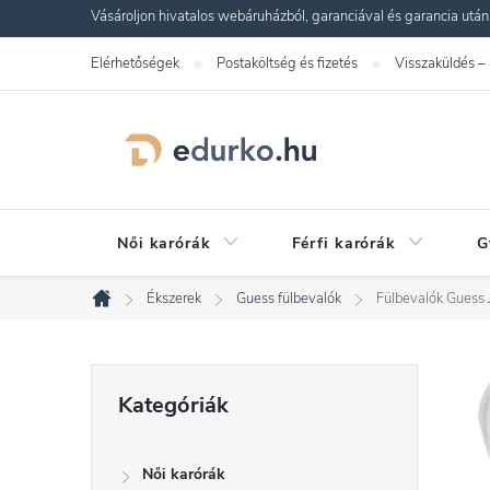
Ugrás
Vásároljon hivatalos webáruházból, garanciával és garancia utáni s
a
Elérhetőségek
Postaköltség és fizetés
Visszaküldés –
fő
tartalomhoz
Női karórák
Férfi karórák
G
Ékszerek
Guess fülbevalók
Fülbevalók Gue
Kezdőlap
O
Kategóriák
Kategóriák
átugrása
l
Női karórák