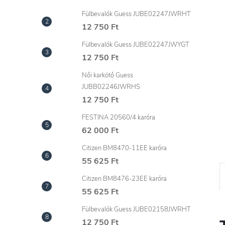
l
Fülbevalók Guess JUBE02247JWRHT
12 750 Ft
Fülbevalók Guess JUBE02247JWYGT
12 750 Ft
Női karkötő Guess
JUBB02246JWRHS
12 750 Ft
FESTINA 20560/4 karóra
62 000 Ft
Citizen BM8470-11EE karóra
55 625 Ft
Citizen BM8476-23EE karóra
55 625 Ft
Fülbevalók Guess JUBE02158JWRHT
12 750 Ft