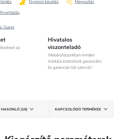
Kérdés
Nyomon követés
Megosztás
Nyomtatás
a:
Guess
let
Hivatalos
viszonteladó
ékeléseit az
Webáruházunkban minden
márkára biztosítunk garanciális
és garancián túli szervizt !
HASONLÓ (10)
KAPCSOLÓDÓ TERMÉKEK