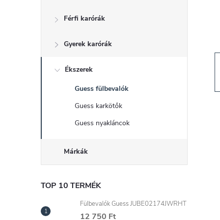
d
Férfi karórák
a
Gyerek karórák
l
s
Ékszerek
Guess fülbevalók
ó
Guess karkötők
p
Guess nyakláncok
a
Márkák
n
TOP 10 TERMÉK
e
Fülbevalók Guess JUBE02174JWRHT
12 750 Ft