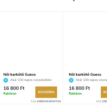
Női karkötő Guess
Női karkötő Guess
JUBB04549JWYGS
JUBB05022JWRHS
Akár 100 napos visszaküldési
Akár 100 napos vissza
lehetőség. Hivatalos márkakereskedő.
lehetőség. Hivatalos márka
16 800 Ft
16 800 Ft
KOSÁRBA
K
Raktáron
Raktáron
Kód:
JUBB04549JWYGS
Kód:
JU