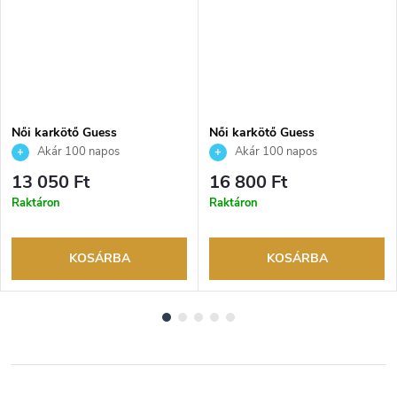
Női karkötő Guess
Női karkötő Guess
JUBB05546JWYGS
JUBB05039JWRHS
Akár 100 napos
Akár 100 napos
visszaküldési lehetőség. Hivatalos
visszaküldési lehetőség. Hivatalos
13 050 Ft
16 800 Ft
márkakereskedő.
márkakereskedő.
Raktáron
Raktáron
KOSÁRBA
KOSÁRBA