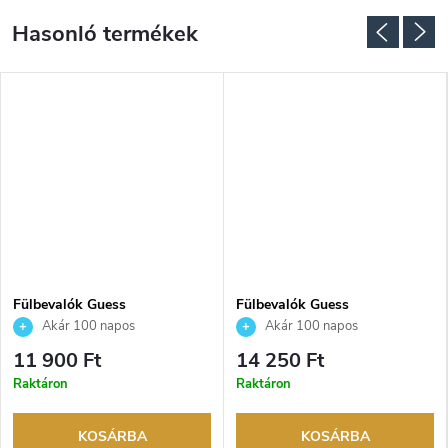
Fülbevalók Guess
Fülbevalók Guess
JUBE05218JWRHT
JUBE06075JWRHT
Akár 100 napos
Akár 100 napos
visszaküldési lehetőség. Hivatalos
visszaküldési lehetőség. Hivatalos
11 900 Ft
14 250 Ft
márkakereskedő.
márkakereskedő.
Raktáron
Raktáron
KOSÁRBA
KOSÁRBA