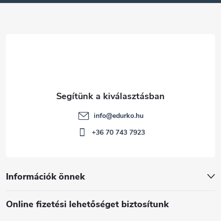
é
c
info
@
edurko.hu
+36 70 743 7923
Információk önnek
Online fizetési lehetőséget biztosítunk