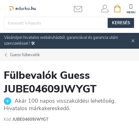
Ugrás
KOSÁR
a
fő
KERESÉS
tartalomhoz
Vásároljon hivatalos webáruházból, garanciával és garancia utáni
szervizeléssel ! 🛠️
Guess fülbevalók
Fülbevalók Guess
JUBE04609JWYGT
Akár 100 napos visszaküldési lehetőség.
Hivatalos márkakereskedő.
Kód:
JUBE04609JWYGT