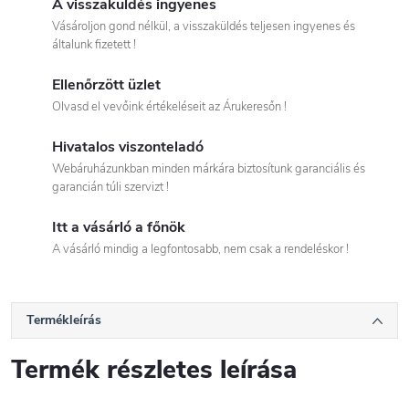
A visszaküldés ingyenes
Vásároljon gond nélkül, a visszaküldés teljesen ingyenes és
általunk fizetett !
Ellenőrzött üzlet
Olvasd el vevőink értékeléseit az Árukeresőn !
Hivatalos viszonteladó
Webáruházunkban minden márkára biztosítunk garanciális és
garancián túli szervizt !
Itt a vásárló a főnök
A vásárló mindig a legfontosabb, nem csak a rendeléskor !
Termékleírás
Termék részletes leírása