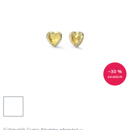
–30 %
24 000 Ft
Fülbevalók Guess
Részletes információ