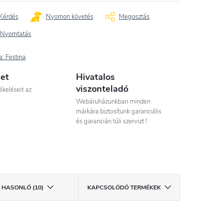
Kérdés
Nyomon követés
Megosztás
Nyomtatás
a:
Festina
let
Hivatalos
viszonteladó
ékeléseit az
Webáruházunkban minden
márkára biztosítunk garanciális
és garancián túli szervizt !
HASONLÓ (10)
KAPCSOLÓDÓ TERMÉKEK