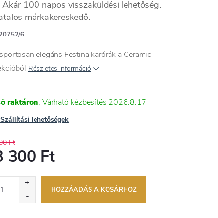
Akár 100 napos visszaküldési lehetőség.
atalos márkakereskedő.
20752/6
sportosan elegáns Festina karórák a Ceramic
ekcióból
Részletes információ
ső raktáron
2026.8.17
Szállítási lehetőségek
00 Ft
3 300 Ft
égár:
HOZZÁADÁS A KOSÁRHOZ