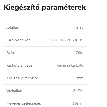
Kiegészítő paraméterek
Jótállás
:
2 év
EAN vonalkód
:
8430622859885
Szín
:
Zöld
Karkötő anyaga
:
Kerámia karkötő
Kijelzési dimenzió
:
31mm
Vízhatlan
:
3ATM
Heveder szélessége
:
16mm