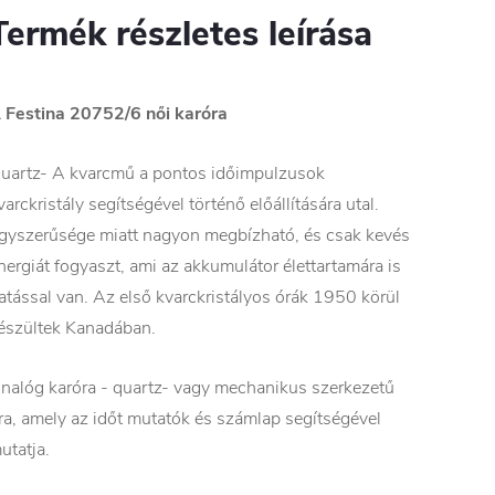
Termék részletes leírása
 Festina
20752/6
női karóra
uartz- A kvarcmű a pontos időimpulzusok
varckristály segítségével történő előállítására utal.
gyszerűsége miatt nagyon megbízható, és csak kevés
nergiát fogyaszt, ami az akkumulátor élettartamára is
atással van. Az első kvarckristályos órák 1950 körül
észültek Kanadában.
nalóg karóra - quartz- vagy mechanikus szerkezetű
ra, amely az időt mutatók és számlap segítségével
utatja.