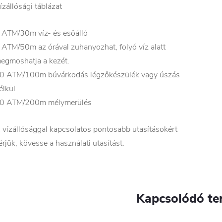
ízállósági táblázat
 ATM/30m víz- és esőálló
 ATM/50m az órával zuhanyozhat, folyó víz alatt
egmoshatja a kezét.
0 ATM/100m búvárkodás légzőkészülék vagy úszás
élkül
0 ATM/200m mélymerülés
 vízállósággal kapcsolatos pontosabb utasításokért
érjük, kövesse a használati utasítást.
Kapcsolódó te