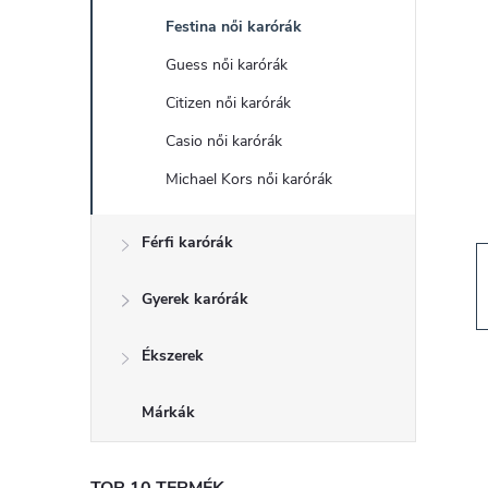
d
Festina női karórák
a
Guess női karórák
l
Citizen női karórák
Casio női karórák
s
Michael Kors női karórák
ó
Férfi karórák
p
Gyerek karórák
a
Ékszerek
n
Márkák
e