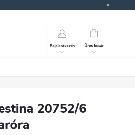
ek (ÁSZF)
Adatkezelési tájékoztató
Jogi nyilatkozat
Fogyasztóvéd
KOSÁR
Üres kosár
Bejelentkezés
estina 20752/6
aróra