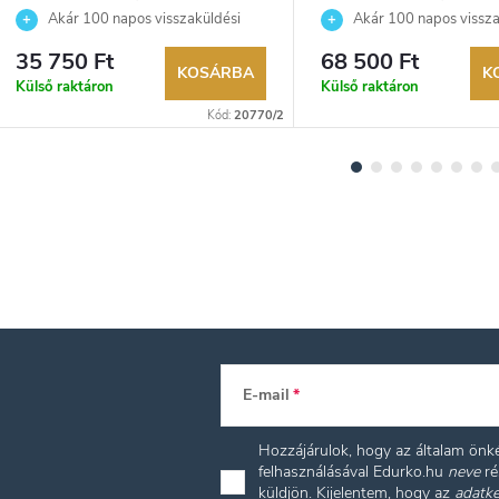
Akár 100 napos visszaküldési
Akár 100 napos vissza
lehetőség. Hivatalos márkakereskedő.
lehetőség. Hivatalos márka
35 750 Ft
68 500 Ft
KOSÁRBA
K
Külső raktáron
Külső raktáron
Kód:
20770/2
E-mail
Hozzájárulok, hogy az általam ön
felhasználásával Edurko.hu
neve
ré
küldjön. Kijelentem, hogy az
adatke