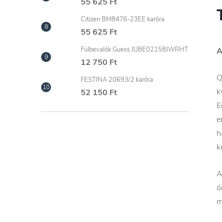
55 625 Ft
Citizen BM8476-23EE karóra
55 625 Ft
Fülbevalók Guess JUBE02158JWRHT
A
12 750 Ft
Q
FESTINA 20693/2 karóra
k
52 150 Ft
E
e
h
k
A
ó
m