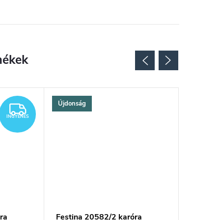
Újdonság
INGYENES
INGYENES
ra
Festina 20582/2 karóra
FESTINA