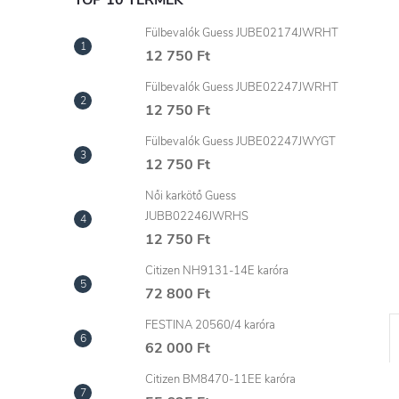
l
TOP 10 TERMÉK
Fülbevalók Guess JUBE02174JWRHT
12 750 Ft
Fülbevalók Guess JUBE02247JWRHT
12 750 Ft
Fülbevalók Guess JUBE02247JWYGT
12 750 Ft
Női karkötő Guess
JUBB02246JWRHS
12 750 Ft
Citizen NH9131-14E karóra
72 800 Ft
FESTINA 20560/4 karóra
62 000 Ft
Citizen BM8470-11EE karóra