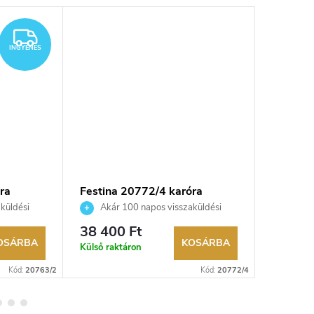
Újdonsá
INGYENES
INGYENES
ra
Festina 20772/4 karóra
FESTINA
küldési
Akár 100 napos visszaküldési
Akár 
kereskedő.
lehetőség. Hivatalos márkakereskedő.
lehetőség
38 400 Ft
58 700
OSÁRBA
KOSÁRBA
Külső raktáron
Raktáron
Kód:
20763/2
Kód:
20772/4