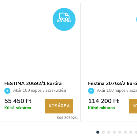
YENES
INGYENES
INGYENES
FESTINA 20692/1 karóra
Festina 20763/2 karó
Akár 100 napos visszaküldési
Akár 100 napos vissza
lehetőség. Hivatalos márkakereskedő.
lehetőség. Hivatalos márka
55 450 Ft
114 200 Ft
KOSÁRBA
K
Külső raktáron
Külső raktáron
Kód:
20692/1