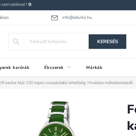
zervizeléssel ! 🛠️
info@edurko.hu
 árucsere
Reklamáció
Gyakran ismételt kérdések
Üzleti feltétel
KERESÉS
yerek karórák
Ékszerek
Márkák
/6 karóra
Akár 100 napos visszaküldési lehetőség. Hivatalos márkakereskedő.
F
k