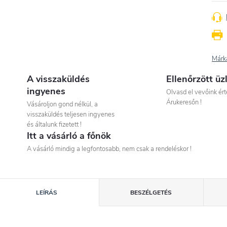
Márk
A visszaküldés
Ellenőrzött üz
ingyenes
Olvasd el vevőink ért
Árukeresőn !
Vásároljon gond nélkül, a
visszaküldés teljesen ingyenes
és általunk fizetett !
Itt a vásárló a főnök
A vásárló mindig a legfontosabb, nem csak a rendeléskor !
LEÍRÁS
BESZÉLGETÉS