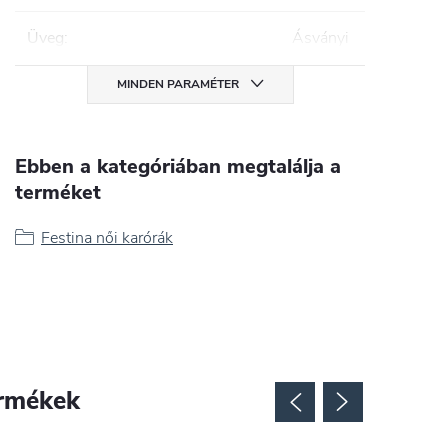
Üveg
:
Ásványi
MINDEN PARAMÉTER
Ebben a kategóriában megtalálja a
terméket
Festina női karórák
rmékek