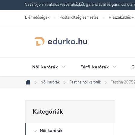
Ugrás
Vásároljon hivatalos webáruházból, garanciával és garancia utáni s
a
Elérhetőségek
Postaköltség és fizetés
Visszaküldés –
fő
tartalomhoz
Női karórák
Férfi karórák
G
Női karórák
Festina női karórák
Festina 20752
Kezdőlap
O
Kategóriák
Kategóriák
átugrása
l
Női karórák