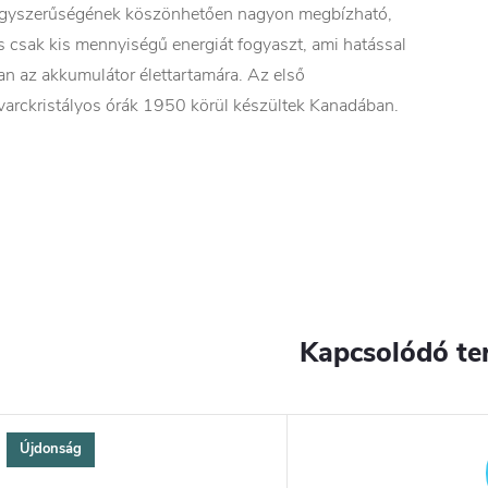
gyszerűségének köszönhetően nagyon megbízható,
s csak kis mennyiségű energiát fogyaszt, ami hatással
an az akkumulátor élettartamára. Az első
varckristályos órák 1950 körül készültek Kanadában.
Kapcsolódó te
Újdonság
YENES