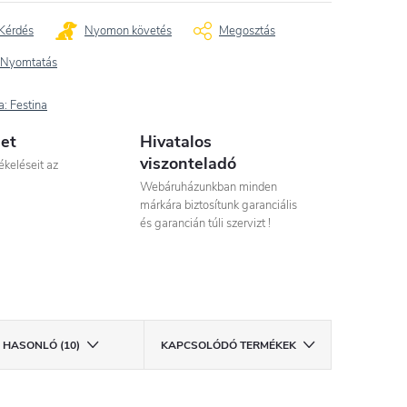
Kérdés
Nyomon követés
Megosztás
Nyomtatás
a:
Festina
let
Hivatalos
viszonteladó
ékeléseit az
Webáruházunkban minden
márkára biztosítunk garanciális
és garancián túli szervizt !
HASONLÓ (10)
KAPCSOLÓDÓ TERMÉKEK