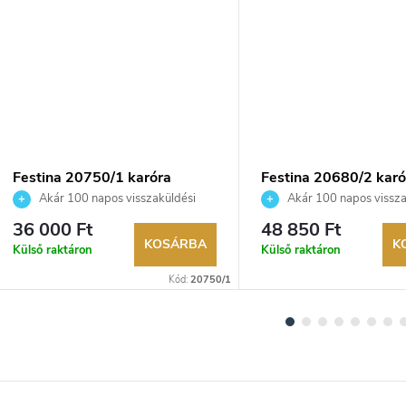
Festina 20750/1 karóra
Festina 20680/2 karó
Akár 100 napos visszaküldési
Akár 100 napos vissza
lehetőség. Hivatalos márkakereskedő.
lehetőség. Hivatalos márka
36 000 Ft
48 850 Ft
KOSÁRBA
K
Külső raktáron
Külső raktáron
Kód:
20750/1