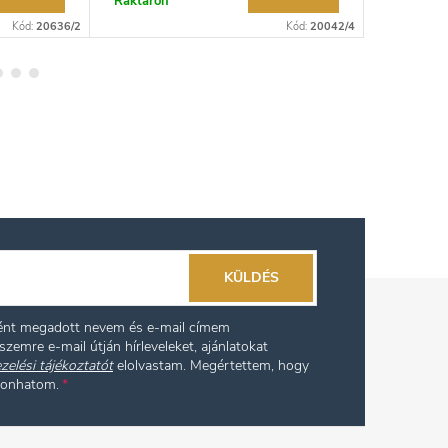
Raktáron
Raktáron
Kód:
20636/2
Kód:
20042/4
KÜLDÉS
ként megadott nevem és e-mail címem
szemre e-mail útján hírleveleket, ajánlatokat
zelési tájékoztatót
elolvastam. Megértettem, hogy
vonhatom.