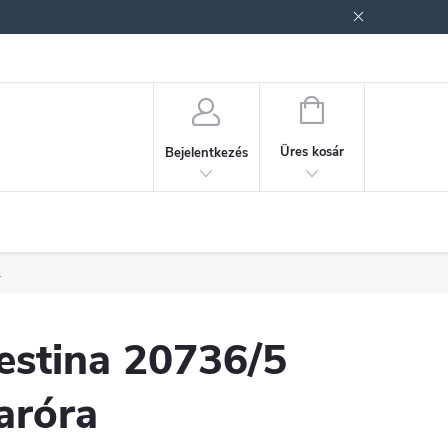
ek (ÁSZF)
Adatkezelési tájékoztató
Jogi nyilatkozat
Fogyasztóvéd
KOSÁR
Üres kosár
Bejelentkezés
.
estina 20736/5
aróra