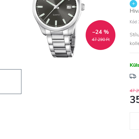
Hiv
Kód:
–24 %
Stíl
47 290 Ft
koll
Kül
47 2
3
Egys