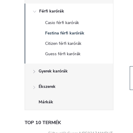
d
Férfi karórák
a
Casio férfi karórák
l
Festina férfi karórák
s
Citizen férfi karórák
Guess férfi karórák
ó
Gyerek karórák
p
a
Ékszerek
n
Márkák
e
TOP 10 TERMÉK