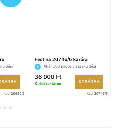
ra
Festina 20746/6 karóra
Festina
küldési
Akár 100 napos visszaküldési
Akár 
kereskedő.
lehetőség. Hivatalos márkakereskedő.
lehetőség
36 000 Ft
44 000
OSÁRBA
KOSÁRBA
Külső raktáron
Külső rak
Kód:
20680/2
Kód:
20746/6