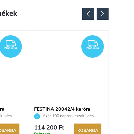
INGYENES
INGYENES
INGYENES
INGYENES
ra
FESTINA 20042/4 karóra
Festina
küldési
Akár 100 napos visszaküldési
Akár 
kereskedő.
lehetőség. Hivatalos márkakereskedő.
lehetőség
114 200 Ft
131 00
OSÁRBA
KOSÁRBA