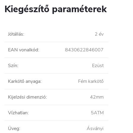
Kiegészítő paraméterek
Jótállás
:
2 év
EAN vonalkód
:
8430622846007
Szín
:
Ezüst
Karkötő anyaga
:
Fém karkötő
Kijelzési dimenzió
:
42mm
Vízhatlan
:
5ATM
Üveg
:
Ásványi