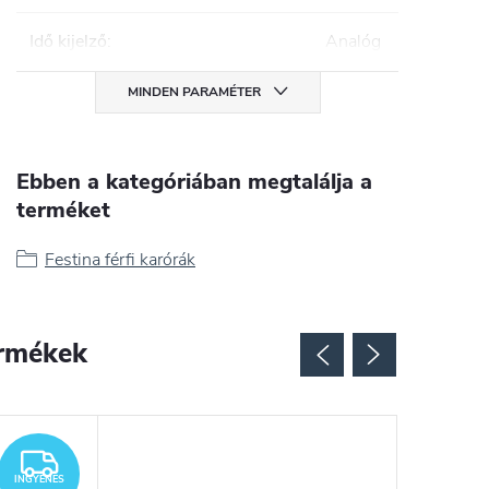
Idő kijelző
:
Analóg
MINDEN PARAMÉTER
Ebben a kategóriában megtalálja a
terméket
Festina férfi karórák
rmékek
INGYENES
INGYENES