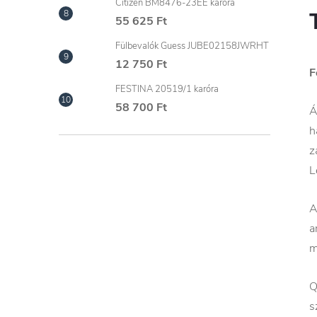
Citizen BM8476-23EE karóra
55 625 Ft
Fülbevalók Guess JUBE02158JWRHT
12 750 Ft
F
FESTINA 20519/1 karóra
58 700 Ft
Á
h
z
L
A
a
m
Q
s