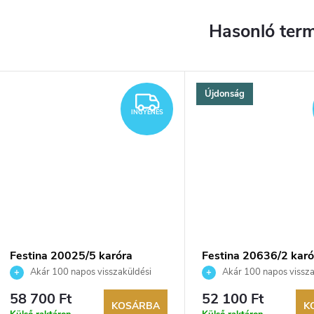
Újdonság
YENES
INGYENES
INGYENES
Festina 20025/5 karóra
Festina 20636/2 karó
Akár 100 napos visszaküldési
Akár 100 napos vissza
lehetőség. Hivatalos márkakereskedő.
lehetőség. Hivatalos márka
58 700 Ft
52 100 Ft
KOSÁRBA
K