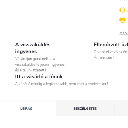
Márk
A visszaküldés
Ellenőrzött üz
ingyenes
Olvasd el vevőink ért
Árukeresőn !
Vásároljon gond nélkül, a
visszaküldés teljesen ingyenes
és általunk fizetett !
Itt a vásárló a főnök
A vásárló mindig a legfontosabb, nem csak a rendeléskor !
LEÍRÁS
BESZÉLGETÉS