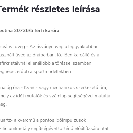
Termék részletes leírása
estina 20736/5 férfi karóra
sványi üveg - Az ásványi üveg a leggyakrabban
asznált üveg az óraiparban. Kellően karcálló és a
afírkristálynál ellenállóbb a töréssel szemben.
egnépszerűbb a sportmodellekben.
nalóg óra - Kvarc- vagy mechanikus szerkezetű óra,
mely az időt mutatók és számlap segítségével mutatja
eg.
uartz- a kvarcmű a pontos időimpulzusok
zilíciumkristály segítségével történő előállítására utal.