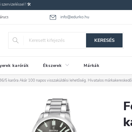
zervizeléssel ! 🛠️
info@edurko.hu
 árucsere
Reklamáció
Gyakran ismételt kérdések
Üzleti feltétel
KERESÉS
yerek karórák
Ékszerek
Márkák
36/5 karóra
Akár 100 napos visszaküldési lehetőség. Hivatalos márkakereskedő
F
k