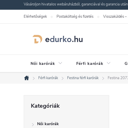
Ugrás
Vásároljon hivatalos webáruházból, garanciával és garancia utáni s
a
Elérhetőségek
Postaköltség és fizetés
Visszaküldés –
fő
tartalomhoz
Női karórák
Férfi karórák
G
Férfi karórák
Festina férfi karórák
Festina 207
Kezdőlap
O
Kategóriák
Kategóriák
átugrása
l
Női karórák