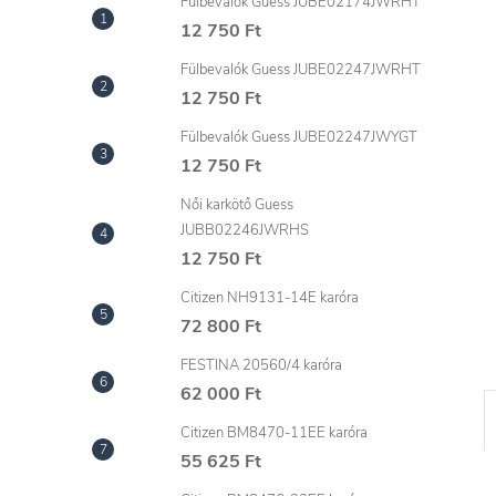
l
Fülbevalók Guess JUBE02174JWRHT
12 750 Ft
Fülbevalók Guess JUBE02247JWRHT
12 750 Ft
Fülbevalók Guess JUBE02247JWYGT
12 750 Ft
Női karkötő Guess
JUBB02246JWRHS
12 750 Ft
Citizen NH9131-14E karóra
72 800 Ft
FESTINA 20560/4 karóra
62 000 Ft
Citizen BM8470-11EE karóra
55 625 Ft