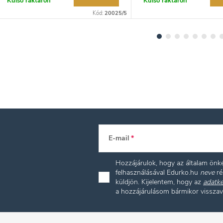
Külső raktáron
Külső raktáron
Kód:
20025/5
E-mail
Hozzájárulok, hogy az általam ön
felhasználásával Edurko.hu
neve
ré
küldjön. Kijelentem, hogy az
adatke
a hozzájárulásom bármikor vissza