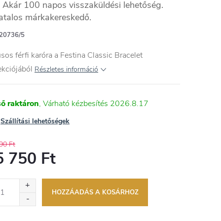
Akár 100 napos visszaküldési lehetőség.
atalos márkakereskedő.
20736/5
usos férfi karóra a Festina Classic Bracelet
ekciójából
Részletes információ
ső raktáron
2026.8.17
Szállítási lehetőségek
90 Ft
5 750 Ft
égár:
HOZZÁADÁS A KOSÁRHOZ