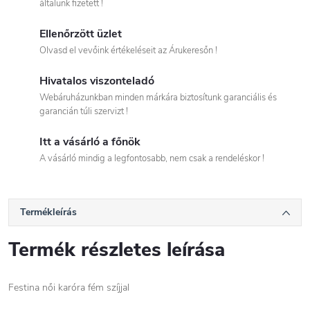
általunk fizetett !
Ellenőrzött üzlet
Olvasd el vevőink értékeléseit az Árukeresőn !
Hivatalos viszonteladó
Webáruházunkban minden márkára biztosítunk garanciális és
garancián túli szervizt !
Itt a vásárló a főnök
A vásárló mindig a legfontosabb, nem csak a rendeléskor !
Termékleírás
Termék részletes leírása
Festina női karóra fém szíjjal