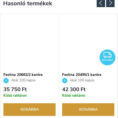
NGYENES
I
INGYENES
Festina 20682/2 karóra
Festina 20495/1 karóra
Akár 100 napos
Akár 100 napos
visszaküldési lehetőség. Hivatalos
visszaküldési lehetőség. Hivatalos
35 750 Ft
42 300 Ft
márkakereskedő.
márkakereskedő.
Külső raktáron
Külső raktáron
KOSÁRBA
KOSÁRBA