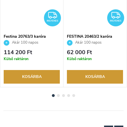
NGYENES
INGYENES
I
INGYENES
INGYENES
Festina 20763/3 karóra
FESTINA 20463/2 karóra
Akár 100 napos
Akár 100 napos
visszaküldési lehetőség. Hivatalos
visszaküldési lehetőség. Hivatalos
114 200 Ft
62 000 Ft
márkakereskedő.
márkakereskedő.
Külső raktáron
Külső raktáron
KOSÁRBA
KOSÁRBA