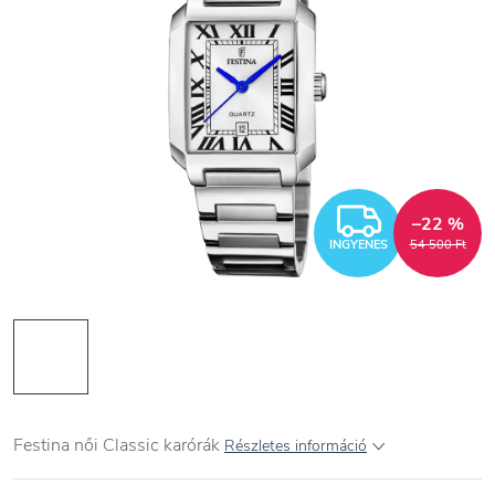
INGYEN
–22 %
INGYENES
54 500 Ft
Festina női Classic karórák
Részletes információ