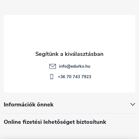
é
c
info
@
edurko.hu
+36 70 743 7923
Információk önnek
Online fizetési lehetőséget biztosítunk