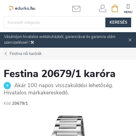
Ugrás
KOSÁR
a
fő
KERESÉS
tartalomhoz
Vásároljon hivatalos webáruházból, garanciával és garancia utáni
szervizeléssel ! 🛠️
Festina női karórák
Festina 20679/1 karóra
Akár 100 napos visszaküldési lehetőség.
Hivatalos márkakereskedő.
Kód:
20679/1