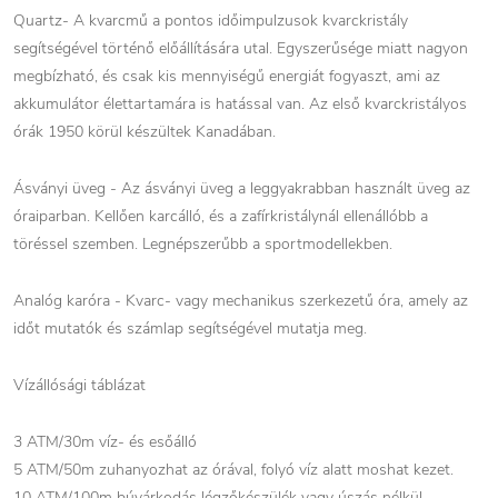
Quartz- A kvarcmű a pontos időimpulzusok kvarckristály
segítségével történő előállítására utal. Egyszerűsége miatt nagyon
megbízható, és csak kis mennyiségű energiát fogyaszt, ami az
akkumulátor élettartamára is hatással van. Az első kvarckristályos
órák 1950 körül készültek Kanadában.
Ásványi üveg - Az ásványi üveg a leggyakrabban használt üveg az
óraiparban. Kellően karcálló, és a zafírkristálynál ellenállóbb a
töréssel szemben. Legnépszerűbb a sportmodellekben.
Analóg karóra - Kvarc- vagy mechanikus szerkezetű óra, amely az
időt mutatók és számlap segítségével mutatja meg.
Vízállósági táblázat
3 ATM/30m víz- és esőálló
5 ATM/50m zuhanyozhat az órával, folyó víz alatt moshat kezet.
10 ATM/100m búvárkodás légzőkészülék vagy úszás nélkül