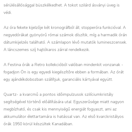
sérülésállósággal büszkélkedhet. A tokot szilárd ásványi üveg is
védi.
Az óra fekete kijelzője két kronográfból áll, stopperóra funkcióval. A
negyedórákat gyönyörű római számok díszítik, míg a harmadik órán
dátumkijelzés található. A számlapon lévő mutatók lumineszcensek.
A láncszemes szíj hajtókaros zárral rendelkezik.
A Festina órák a Retro kollekcióból valóban mindenkit vonzanak -
fogadjon Ön is egy egyedi kiegészítőre ebben a formában. Az órát
egy ajándékdobozban szállítjuk, garanciális kártyával együtt.
Quartz- a kvarcmű a pontos időimpulzusok szilíciumkristály
segítségével történő előállítására utal. Egyszerűsége miatt nagyon
megbízható, és csak kis mennyiségű energiát fogyaszt, ami az
akkumulátor élettartamára is hatással van. Az első kvarckristályos
órák 1950 körül készültek Kanadában.