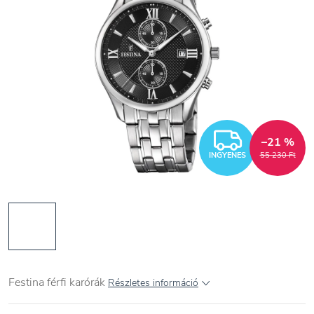
INGYEN
–21 %
INGYENES
55 230 Ft
Festina férfi karórák
Részletes információ