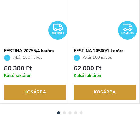
INGYENES
I
INGYENES
INGYENES
FESTINA 20755/4 karóra
FESTINA 20560/1 karóra
Akár 100 napos
Akár 100 napos
visszaküldési lehetőség. Hivatalos
visszaküldési lehetőség. Hivatalos
80 300 Ft
62 000 Ft
márkakereskedő.
márkakereskedő.
Külső raktáron
Külső raktáron
KOSÁRBA
KOSÁRBA