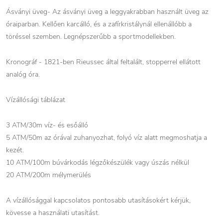
Ásványi üveg- Az ásványi üveg a leggyakrabban használt üveg az
óraiparban. Kellően karcálló, és a zafírkristálynál ellenállóbb a
töréssel szemben. Legnépszerűbb a sportmodellekben.
Kronográf - 1821-ben Rieussec által feltalált, stopperrel ellátott
analóg óra.
Vízállósági táblázat
3 ATM/30m víz- és esőálló
5 ATM/50m az órával zuhanyozhat, folyó víz alatt megmoshatja a
kezét.
10 ATM/100m búvárkodás légzőkészülék vagy úszás nélkül
20 ATM/200m mélymerülés
A vízállósággal kapcsolatos pontosabb utasításokért kérjük,
kövesse a használati utasítást.