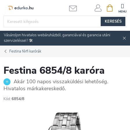
Ugrás
KOSÁR
a
fő
KERESÉS
tartalomhoz
Vásároljon hivatalos webáruházból, garanciával és garancia utáni
szervizeléssel ! 🛠️
Festina férfi karórák
Festina 6854/8 karóra
Akár 100 napos visszaküldési lehetőség.
Hivatalos márkakereskedő.
Kód:
6854/8