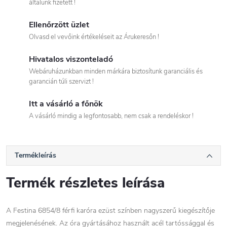
általunk fizetett !
Ellenőrzött üzlet
Olvasd el vevőink értékeléseit az Árukeresőn !
Hivatalos viszonteladó
Webáruházunkban minden márkára biztosítunk garanciális és
garancián túli szervizt !
Itt a vásárló a főnök
A vásárló mindig a legfontosabb, nem csak a rendeléskor !
Termékleírás
Termék részletes leírása
A Festina 6854/8 férfi karóra ezüst színben nagyszerű kiegészítője
megjelenésének. Az óra gyártásához használt acél tartóssággal és