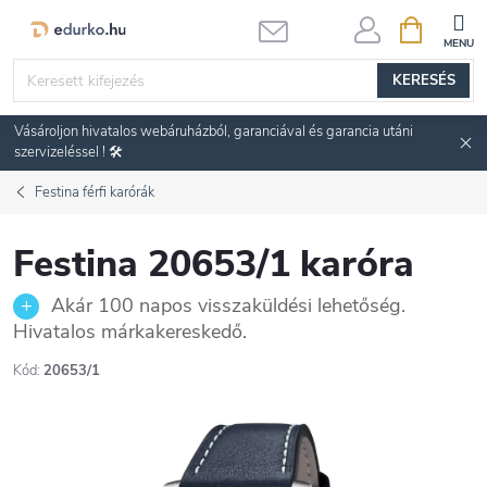
Ugrás
KOSÁR
a
fő
KERESÉS
tartalomhoz
Vásároljon hivatalos webáruházból, garanciával és garancia utáni
szervizeléssel ! 🛠️
Festina férfi karórák
Festina 20653/1 karóra
Akár 100 napos visszaküldési lehetőség.
Hivatalos márkakereskedő.
Kód:
20653/1