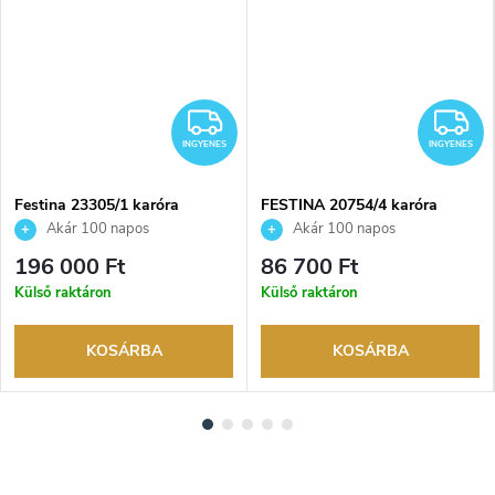
NGYENES
INGYENES
I
INGYENES
INGYENES
Festina 23305/1 karóra
FESTINA 20754/4 karóra
Akár 100 napos
Akár 100 napos
visszaküldési lehetőség. Hivatalos
visszaküldési lehetőség. Hivatalos
196 000 Ft
86 700 Ft
márkakereskedő.
márkakereskedő.
Külső raktáron
Külső raktáron
KOSÁRBA
KOSÁRBA