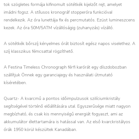
tok szögletes formája kifinomult sötétkék kijelzőt rejt, amelyet
imádni fogsz. A stílusos kronográf stopperóra funkcióval
rendelkezik. Az óra lunettája fix és percmutatós. Ezüst lumineszcens
kezek. Az óra 50M/5ATM vízállóságig (zuhanyzás) vízálló.
A sötétkék bőrszíj kényelmes órát biztosít egész napos viselethez. A
szíj klasszikus fémcsattal rögzíthető.
A Festina Timeless Chronograph férfi karórát egy díszdobozban
szállítjuk Önnek egy garanciajegy és használati útmutató
kíséretében.
Quartz- A kvarcmű a pontos időimpulzusok szilíciumkristály
segítségével történő előállítására utal. Egyszerűsége miatt nagyon
megbízható, és csak kis mennyiségű energiát fogyaszt, ami az
akkumulátor élettartamára is hatással van. Az első kvarckristályos
órák 1950 körül készültek Kanadában.