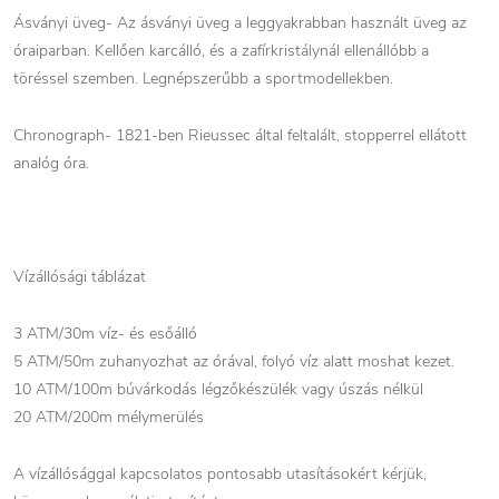
Ásványi üveg- Az ásványi üveg a leggyakrabban használt üveg az
óraiparban. Kellően karcálló, és a zafírkristálynál ellenállóbb a
töréssel szemben. Legnépszerűbb a sportmodellekben.
Chronograph- 1821-ben Rieussec által feltalált, stopperrel ellátott
analóg óra.
Vízállósági táblázat
3 ATM/30m víz- és esőálló
5 ATM/50m zuhanyozhat az órával, folyó víz alatt moshat kezet.
10 ATM/100m búvárkodás légzőkészülék vagy úszás nélkül
20 ATM/200m mélymerülés
A vízállósággal kapcsolatos pontosabb utasításokért kérjük,