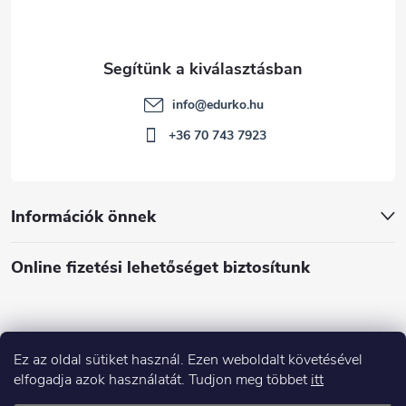
info
@
edurko.hu
+36 70 743 7923
Információk önnek
Online fizetési lehetőséget biztosítunk
Ez az oldal sütiket használ. Ezen weboldalt követésével
Á
elfogadja azok használatát. Tudjon meg többet
itt
r