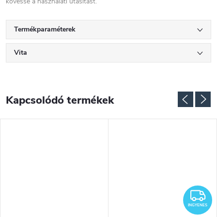
kövesse a használati utasítást.
Termékparaméterek
Vita
Kapcsolódó termékek
NGYENES
I
INGYENES