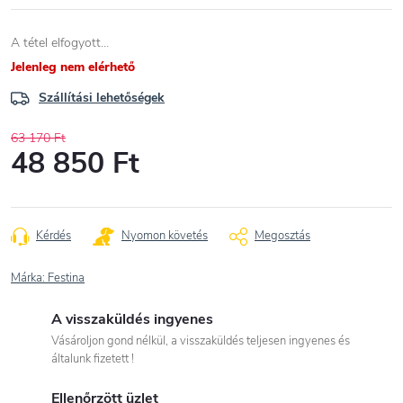
A tétel elfogyott…
Jelenleg nem elérhető
Szállítási lehetőségek
63 170 Ft
48 850 Ft
Egységár:
Kérdés
Nyomon követés
Megosztás
Márka:
Festina
A visszaküldés ingyenes
Vásároljon gond nélkül, a visszaküldés teljesen ingyenes és
általunk fizetett !
Ellenőrzött üzlet