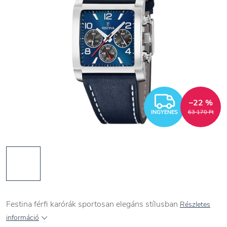
INGYEN
–22 %
INGYENES
63 170 Ft
Festina férfi karórák sportosan elegáns stílusban
Részletes
információ