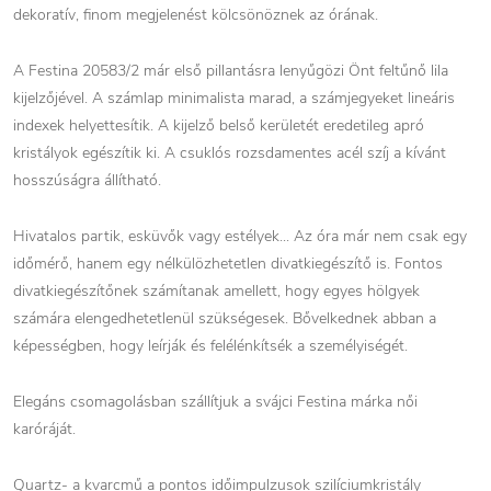
dekoratív, finom megjelenést kölcsönöznek az órának.
A Festina 20583/2 már első pillantásra lenyűgözi Önt feltűnő lila
kijelzőjével. A számlap minimalista marad, a számjegyeket lineáris
indexek helyettesítik. A kijelző belső kerületét eredetileg apró
kristályok egészítik ki. A csuklós rozsdamentes acél szíj a kívánt
hosszúságra állítható.
Hivatalos partik, esküvők vagy estélyek... Az óra már nem csak egy
időmérő, hanem egy nélkülözhetetlen divatkiegészítő is. Fontos
divatkiegészítőnek számítanak amellett, hogy egyes hölgyek
számára elengedhetetlenül szükségesek. Bővelkednek abban a
képességben, hogy leírják és felélénkítsék a személyiségét.
Elegáns csomagolásban szállítjuk a svájci Festina márka női
karóráját.
Quartz- a kvarcmű a pontos időimpulzusok szilíciumkristály