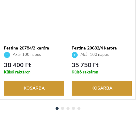
NGYENES
Festina 20784/2 karóra
Festina 20682/4 karóra
Akár 100 napos
Akár 100 napos
visszaküldési lehetőség. Hivatalos
visszaküldési lehetőség. Hivatalos
38 400 Ft
35 750 Ft
márkakereskedő.
márkakereskedő.
Külső raktáron
Külső raktáron
KOSÁRBA
KOSÁRBA