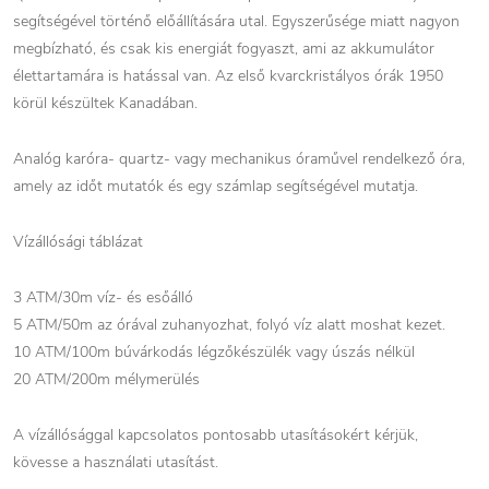
segítségével történő előállítására utal. Egyszerűsége miatt nagyon
megbízható, és csak kis energiát fogyaszt, ami az akkumulátor
élettartamára is hatással van. Az első kvarckristályos órák 1950
körül készültek Kanadában.
Analóg karóra- quartz- vagy mechanikus óraművel rendelkező óra,
amely az időt mutatók és egy számlap segítségével mutatja.
Vízállósági táblázat
3 ATM/30m víz- és esőálló
5 ATM/50m az órával zuhanyozhat, folyó víz alatt moshat kezet.
10 ATM/100m búvárkodás légzőkészülék vagy úszás nélkül
20 ATM/200m mélymerülés
A vízállósággal kapcsolatos pontosabb utasításokért kérjük,
kövesse a használati utasítást.