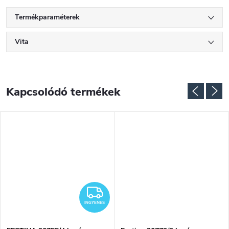
Termékparaméterek
Vita
Kapcsolódó termékek
NGYENES
INGYENES
INGYENES