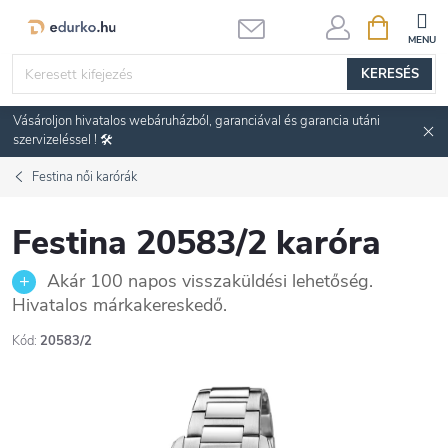
Ugrás
KOSÁR
a
fő
KERESÉS
tartalomhoz
Vásároljon hivatalos webáruházból, garanciával és garancia utáni
szervizeléssel ! 🛠️
Festina női karórák
Festina 20583/2 karóra
Akár 100 napos visszaküldési lehetőség.
Hivatalos márkakereskedő.
Kód:
20583/2