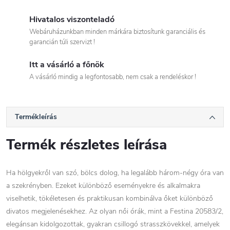
Hivatalos viszonteladó
Webáruházunkban minden márkára biztosítunk garanciális és
garancián túli szervizt !
Itt a vásárló a főnök
A vásárló mindig a legfontosabb, nem csak a rendeléskor !
Termékleírás
Termék részletes leírása
Ha hölgyekről van szó, bölcs dolog, ha legalább három-négy óra van
a szekrényben. Ezeket különböző eseményekre és alkalmakra
viselhetik, tökéletesen és praktikusan kombinálva őket különböző
divatos megjelenésekhez. Az olyan női órák, mint a Festina 20583/2,
elegánsan kidolgozottak, gyakran csillogó strasszkövekkel, amelyek