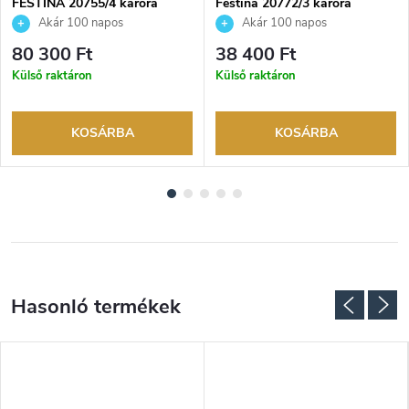
FESTINA 20755/4 karóra
Festina 20772/3 karóra
Akár 100 napos
Akár 100 napos
visszaküldési lehetőség. Hivatalos
visszaküldési lehetőség. Hivatalos
80 300 Ft
38 400 Ft
márkakereskedő.
márkakereskedő.
Külső raktáron
Külső raktáron
KOSÁRBA
KOSÁRBA