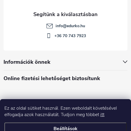
info
@
edurko.hu
+36 70 743 7923
Információk önnek
Online fizetési lehetőséget biztosítunk
Ez az oldal sütiket használ. Ezen weboldalt követésével
Á
elfogadja azok használatát. Tudjon meg többet
itt
r
u
Árukereső.hu
Beállítások
k