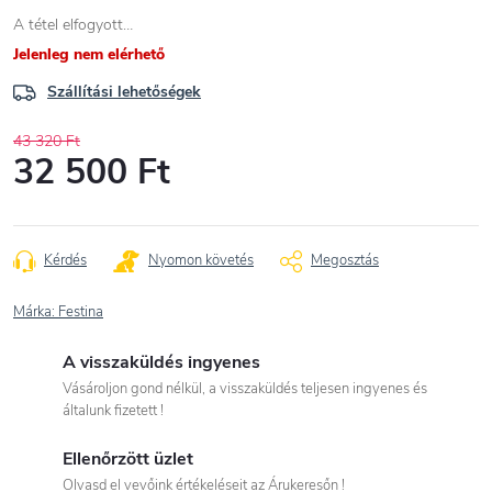
A tétel elfogyott…
Jelenleg nem elérhető
Szállítási lehetőségek
43 320 Ft
32 500 Ft
Egységár:
Kérdés
Nyomon követés
Megosztás
Márka:
Festina
A visszaküldés ingyenes
Vásároljon gond nélkül, a visszaküldés teljesen ingyenes és
általunk fizetett !
Ellenőrzött üzlet
Olvasd el vevőink értékeléseit az Árukeresőn !