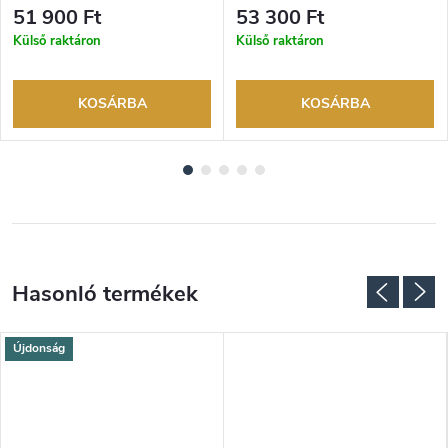
visszaküldési lehetőség. Hivatalos
visszaküldési lehetőség. Hivatalos
51 900 Ft
53 300 Ft
márkakereskedő.
márkakereskedő.
Külső raktáron
Külső raktáron
KOSÁRBA
KOSÁRBA
Újdonság