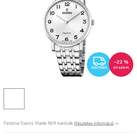
INGYEN
–22 %
INGYENES
67 130 Ft
Festina Swiss Made férfi karórák
Részletes információ