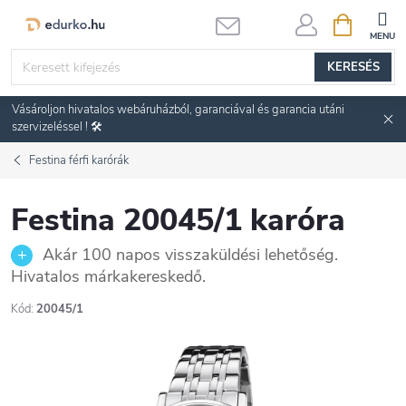
Ugrás
KOSÁR
a
fő
KERESÉS
tartalomhoz
Vásároljon hivatalos webáruházból, garanciával és garancia utáni
szervizeléssel ! 🛠️
Festina férfi karórák
Festina 20045/1 karóra
Akár 100 napos visszaküldési lehetőség.
Hivatalos márkakereskedő.
Kód:
20045/1