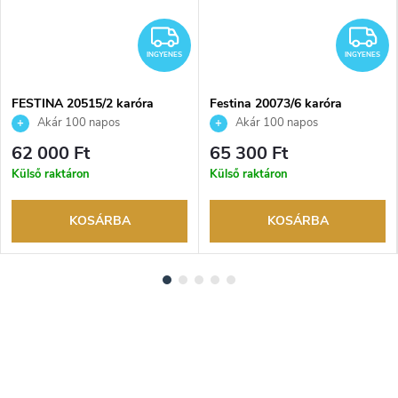
NGYENES
INGYENES
I
INGYENES
INGYENES
FESTINA 20515/2 karóra
Festina 20073/6 karóra
Akár 100 napos
Akár 100 napos
visszaküldési lehetőség. Hivatalos
visszaküldési lehetőség. Hivatalos
62 000 Ft
65 300 Ft
márkakereskedő.
márkakereskedő.
Külső raktáron
Külső raktáron
KOSÁRBA
KOSÁRBA