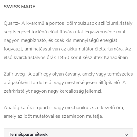
SWISS MADE
Quartz- A kvarcmű a pontos időimpulzusok szilíciumkristály
segítségével történő előállítására utal. Egyszerűsége miatt
nagyon megbízható, és csak kis mennyiségű energiát
fogyaszt, ami hatással van az akkumulátor élettartamára. Az
első kvarckristályos órák 1950 körül készültek Kanadában.
Zafír uveg- A zafír egy olyan ásvány, amely vagy természetes
drágakőként fordul elő, vagy mesterségesen állítják elő. A
zafírkristályt nagyon nagy karcállóság jellemzi.
Analóg karóra- quartz- vagy mechanikus szerkezetű óra,
amely az időt mutatóval és számlapon mutatja.
Termékparaméterek