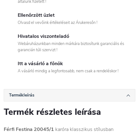
általunk fizetett !
Ellenőrzött üzlet
Olvasd el vevőink értékeléseit az Árukeresőn !
Hivatalos viszonteladó
Webáruházunkban minden márkára biztosítunk garanciális és
garancián túli szervizt !
Itt a vásárló a főnök
A vásárló mindig a legfontosabb, nem csak a rendeléskor !
Termékleírás
Termék részletes leírása
Férfi Festina 20045/1
karóra klasszikus stílusban