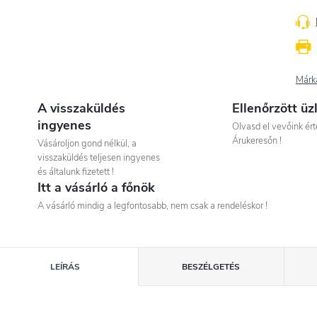
Márk
A visszaküldés
Ellenőrzött üz
ingyenes
Olvasd el vevőink ért
Árukeresőn !
Vásároljon gond nélkül, a
visszaküldés teljesen ingyenes
és általunk fizetett !
Itt a vásárló a főnök
A vásárló mindig a legfontosabb, nem csak a rendeléskor !
LEÍRÁS
BESZÉLGETÉS