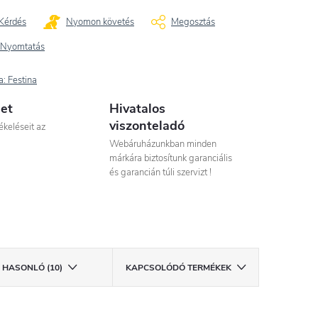
Kérdés
Nyomon követés
Megosztás
Nyomtatás
a:
Festina
let
Hivatalos
viszonteladó
ékeléseit az
Webáruházunkban minden
márkára biztosítunk garanciális
és garancián túli szervizt !
HASONLÓ (10)
KAPCSOLÓDÓ TERMÉKEK