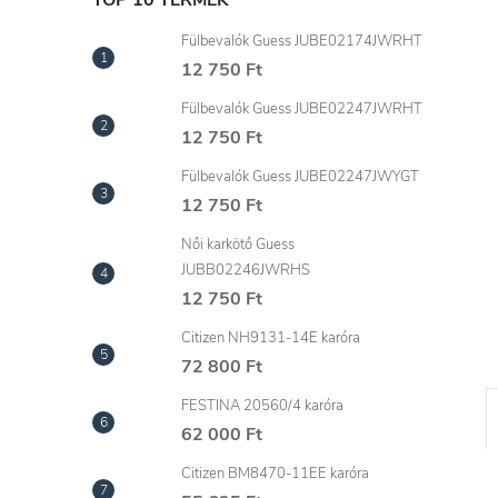
l
TOP 10 TERMÉK
Fülbevalók Guess JUBE02174JWRHT
12 750 Ft
Fülbevalók Guess JUBE02247JWRHT
12 750 Ft
Fülbevalók Guess JUBE02247JWYGT
12 750 Ft
Női karkötő Guess
JUBB02246JWRHS
12 750 Ft
Citizen NH9131-14E karóra
72 800 Ft
FESTINA 20560/4 karóra
62 000 Ft
Citizen BM8470-11EE karóra