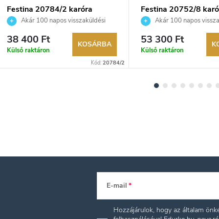
Festina 20784/2 karóra
Festina 20752/8 karó
Akár 100 napos visszaküldési
Akár 100 napos vissza
lehetőség. Hivatalos márkakereskedő.
lehetőség. Hivatalos márka
38 400 Ft
53 300 Ft
KOSÁRBA
K
Külső raktáron
Külső raktáron
Kód:
20784/2
E-mail
Hozzájárulok, hogy az általam ön