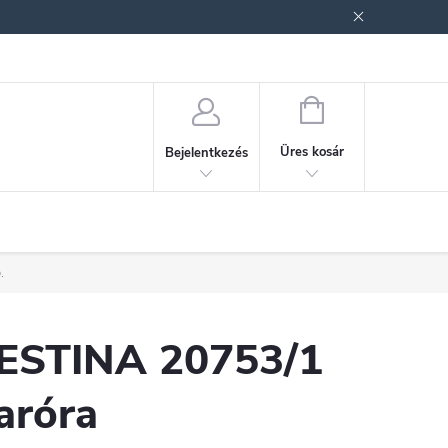
ek (ÁSZF)
Adatkezelési tájékoztató
Jogi nyilatkozat
Fogyasztóvéd
KOSÁR
Üres kosár
Bejelentkezés
.
ESTINA 20753/1
aróra