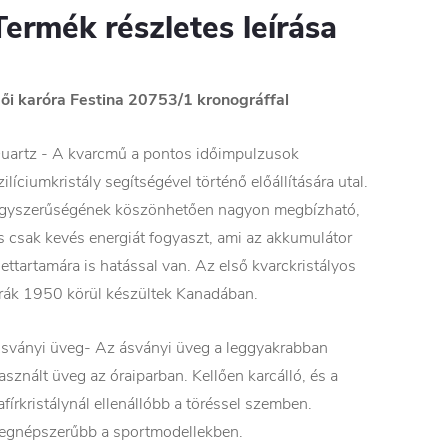
Termék részletes leírása
ői
karóra Festina 20753/1 kronográffal
uartz - A kvarcmű a pontos időimpulzusok
zilíciumkristály segítségével történő előállítására utal.
gyszerűségének köszönhetően nagyon megbízható,
s csak kevés energiát fogyaszt, ami az akkumulátor
lettartamára is hatással van. Az első kvarckristályos
rák 1950 körül készültek Kanadában.
sványi üveg- Az ásványi üveg a leggyakrabban
asznált üveg az óraiparban. Kellően karcálló, és a
afírkristálynál ellenállóbb a töréssel szemben.
egnépszerűbb a sportmodellekben.