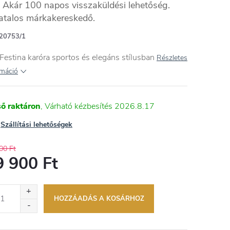
Akár 100 napos visszaküldési lehetőség.
atalos márkakereskedő.
20753/1
Festina karóra sportos és elegáns stílusban
Részletes
rmáció
ső raktáron
2026.8.17
Szállítási lehetőségek
00 Ft
9 900 Ft
égár:
HOZZÁADÁS A KOSÁRHOZ