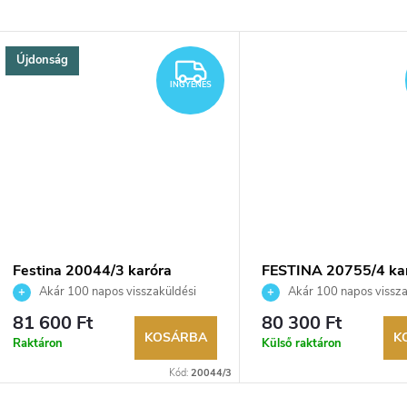
Újdonság
YENES
INGYENES
INGYENES
Festina 20044/3 karóra
FESTINA 20755/4 ka
Akár 100 napos visszaküldési
Akár 100 napos vissza
lehetőség. Hivatalos márkakereskedő.
lehetőség. Hivatalos márka
81 600 Ft
80 300 Ft
KOSÁRBA
K
Raktáron
Külső raktáron
Kód:
20044/3