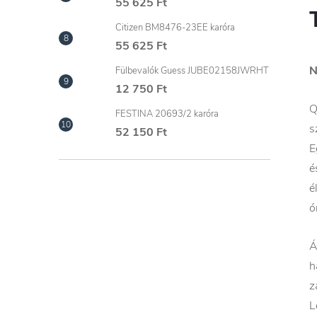
55 625 Ft
Citizen BM8476-23EE karóra
55 625 Ft
N
Fülbevalók Guess JUBE02158JWRHT
12 750 Ft
Q
FESTINA 20693/2 karóra
s
52 150 Ft
E
é
é
ó
Á
h
z
L