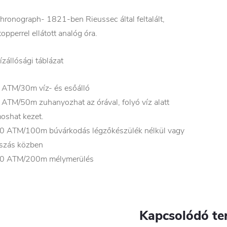
hronograph- 1821-ben Rieussec által feltalált,
topperrel ellátott analóg óra.
ízállósági táblázat
 ATM/30m víz- és esőálló
 ATM/50m zuhanyozhat az órával, folyó víz alatt
oshat kezet.
0 ATM/100m búvárkodás légzőkészülék nélkül vagy
szás közben
0 ATM/200m mélymerülés
Kapcsolódó te