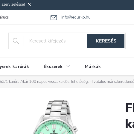
zervizeléssel ! 🛠️
info@edurko.hu
 árucsere
Reklamáció
Gyakran ismételt kérdések
Üzleti feltétel
KERESÉS
yerek karórák
Ékszerek
Márkák
53/1 karóra
Akár 100 napos visszaküldési lehetőség. Hivatalos márkakereskedő
F
k