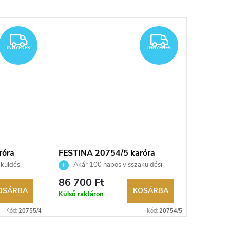
Újdonsá
INGYENES
INGYENES
INGYENES
INGYENES
róra
FESTINA 20754/5 karóra
Festina
küldési
Akár 100 napos visszaküldési
Akár 
kereskedő.
lehetőség. Hivatalos márkakereskedő.
lehetőség
86 700 Ft
52 100
OSÁRBA
KOSÁRBA
Külső raktáron
Külső rak
Kód:
20755/4
Kód:
20754/5