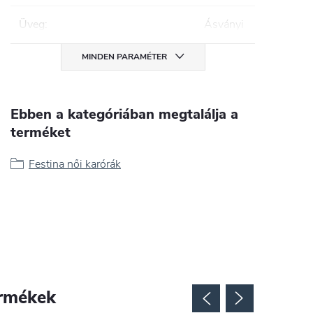
Üveg
:
Ásványi
MINDEN PARAMÉTER
Ebben a kategóriában megtalálja a
terméket
Festina női karórák
rmékek