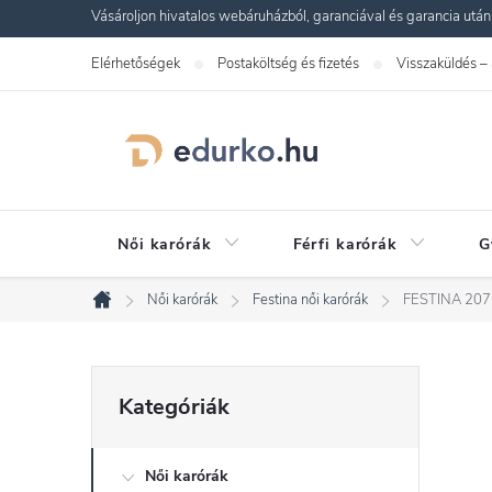
Ugrás
Vásároljon hivatalos webáruházból, garanciával és garancia utáni s
a
Elérhetőségek
Postaköltség és fizetés
Visszaküldés –
fő
tartalomhoz
Női karórák
Férfi karórák
G
Női karórák
Festina női karórák
FESTINA 207
Kezdőlap
O
Kategóriák
Kategóriák
átugrása
l
Női karórák