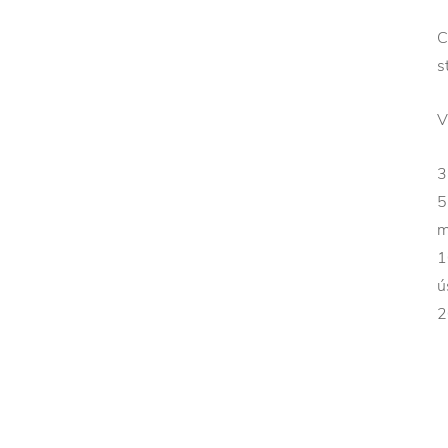
C
s
V
3
5
m
1
ú
2