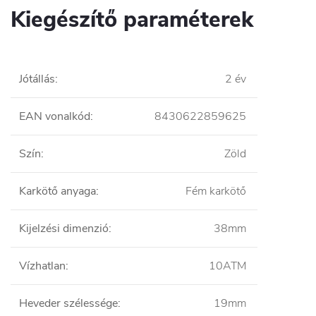
Kiegészítő paraméterek
Jótállás
:
2 év
EAN vonalkód
:
8430622859625
Szín
:
Zöld
Karkötő anyaga
:
Fém karkötő
Kijelzési dimenzió
:
38mm
Vízhatlan
:
10ATM
Heveder szélessége
:
19mm