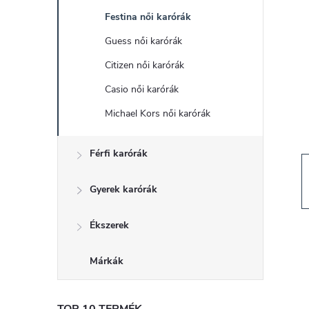
d
Festina női karórák
a
Guess női karórák
l
Citizen női karórák
Casio női karórák
s
Michael Kors női karórák
ó
Férfi karórák
p
Gyerek karórák
a
Ékszerek
n
Márkák
e