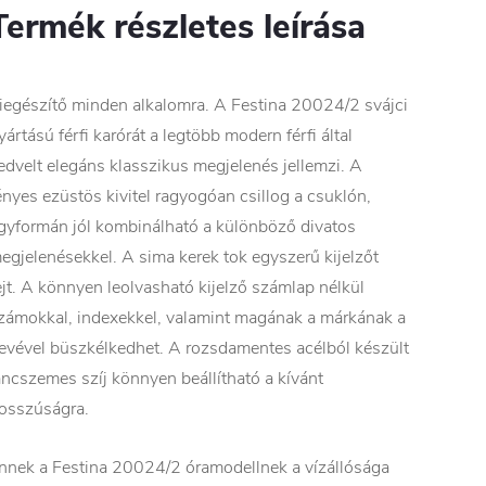
Termék részletes leírása
iegészítő minden alkalomra. A Festina 20024/2 svájci
yártású férfi karórát a legtöbb modern férfi által
edvelt elegáns klasszikus megjelenés jellemzi. A
ényes ezüstös kivitel ragyogóan csillog a csuklón,
gyformán jól kombinálható a különböző divatos
egjelenésekkel. A sima kerek tok egyszerű kijelzőt
ejt. A könnyen leolvasható kijelző számlap nélkül
zámokkal, indexekkel, valamint magának a márkának a
evével büszkélkedhet. A rozsdamentes acélból készült
áncszemes szíj könnyen beállítható a kívánt
osszúságra.
nnek a Festina 20024/2 óramodellnek a vízállósága