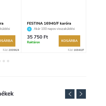
ra
FESTINA 16940/F karóra
FESTINA
küldési
Akár 100 napos visszaküldési
Akár 
kereskedő.
lehetőség. Hivatalos márkakereskedő.
lehetőség
35 750 Ft
49 900
OSÁRBA
KOSÁRBA
Raktáron
Külső rak
Kód:
20096/4
Kód:
16940/F