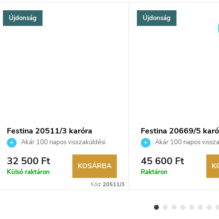
Újdonság
Újdonság
Festina 20511/3 karóra
Festina 20669/5 karó
Akár 100 napos visszaküldési
Akár 100 napos vissza
lehetőség. Hivatalos márkakereskedő.
lehetőség. Hivatalos márka
32 500 Ft
45 600 Ft
KOSÁRBA
K
Külső raktáron
Raktáron
Kód:
20511/3