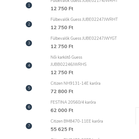
l
Fülbevalók Guess JUBE02174JWRHT
12 750 Ft
Fülbevalók Guess JUBE02247JWRHT
12 750 Ft
Fülbevalók Guess JUBE02247JWYGT
12 750 Ft
Női karkötő Guess
JUBB02246JWRHS
12 750 Ft
Citizen NH9131-14E karóra
72 800 Ft
FESTINA 20560/4 karóra
62 000 Ft
Citizen BM8470-11EE karóra
55 625 Ft