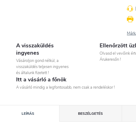
Márk
A visszaküldés
Ellenőrzött üz
ingyenes
Olvasd el vevőink ért
Árukeresőn !
Vásároljon gond nélkül, a
visszaküldés teljesen ingyenes
és általunk fizetett !
Itt a vásárló a főnök
A vásárló mindig a legfontosabb, nem csak a rendeléskor !
LEÍRÁS
BESZÉLGETÉS