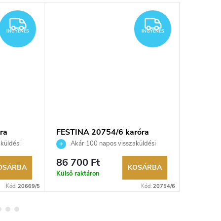
INGYENES
INGYENES
INGYENES
INGYENES
ra
FESTINA 20754/6 karóra
FESTINA
küldési
Akár 100 napos visszaküldési
Akár 
kereskedő.
lehetőség. Hivatalos márkakereskedő.
lehetőség
86 700 Ft
88 000
OSÁRBA
KOSÁRBA
Külső raktáron
Külső rak
Kód:
20669/5
Kód:
20754/6