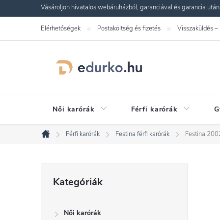
Ugrás
Vásároljon hivatalos webáruházból, garanciával és garancia utáni s
a
Elérhetőségek
Postaköltség és fizetés
Visszaküldés –
fő
tartalomhoz
Női karórák
Férfi karórák
G
Férfi karórák
Festina férfi karórák
Festina 200
Kezdőlap
O
Kategóriák
Kategóriák
átugrása
l
Női karórák