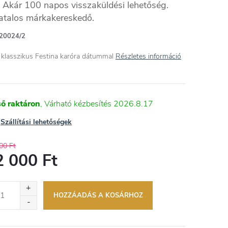
Akár 100 napos visszaküldési lehetőség.
atalos márkakereskedő.
20024/2
i klasszikus Festina karóra dátummal
Részletes információ
ső raktáron
2026.8.17
Szállítási lehetőségek
00 Ft
2 000 Ft
égár:
HOZZÁADÁS A KOSÁRHOZ