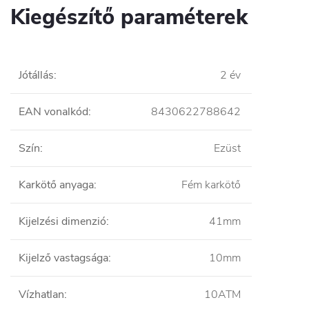
Kiegészítő paraméterek
Jótállás
:
2 év
EAN vonalkód
:
8430622788642
Szín
:
Ezüst
Karkötő anyaga
:
Fém karkötő
Kijelzési dimenzió
:
41mm
Kijelző vastagsága
:
10mm
Vízhatlan
:
10ATM