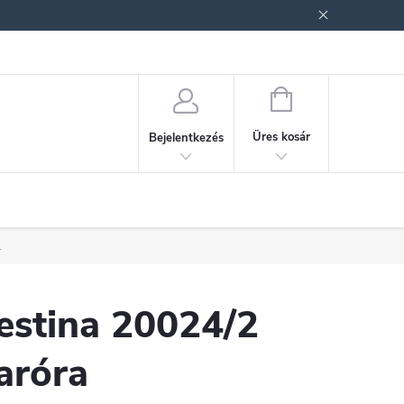
ek (ÁSZF)
Adatkezelési tájékoztató
Jogi nyilatkozat
Fogyasztóvéd
KOSÁR
Üres kosár
Bejelentkezés
.
estina 20024/2
aróra