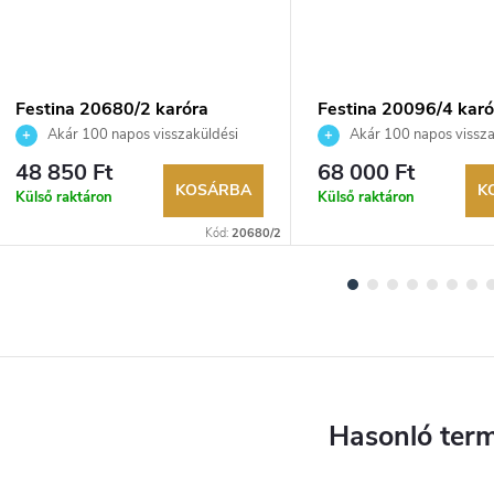
Festina 20680/2 karóra
Festina 20096/4 karó
Akár 100 napos visszaküldési
Akár 100 napos vissza
lehetőség. Hivatalos márkakereskedő.
lehetőség. Hivatalos márka
48 850 Ft
68 000 Ft
KOSÁRBA
K
Külső raktáron
Külső raktáron
Kód:
20680/2