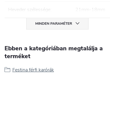
Heveder szélessége
:
21mm-18mm
MINDEN PARAMÉTER
Ebben a kategóriában megtalálja a
terméket
Festina férfi karórák