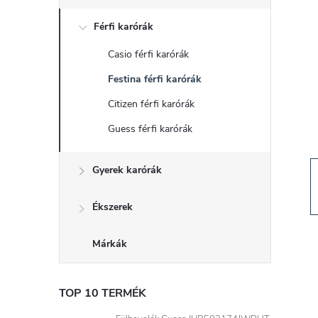
d
Férfi karórák
a
Casio férfi karórák
l
Festina férfi karórák
s
Citizen férfi karórák
Guess férfi karórák
ó
Gyerek karórák
p
a
Ékszerek
n
Márkák
e
TOP 10 TERMÉK