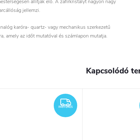
esterségesen állítják elő. A zafírkristályt nagyon nagy
arcállóság jellemzi.
nalóg karóra- quartz- vagy mechanikus szerkezetű
ra, amely az időt mutatóval és számlapon mutatja.
Kapcsolódó te
INGYENES
INGYENES