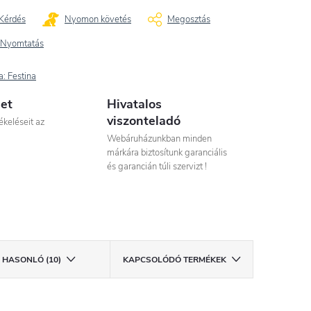
Kérdés
Nyomon követés
Megosztás
Nyomtatás
a:
Festina
let
Hivatalos
viszonteladó
ékeléseit az
Webáruházunkban minden
márkára biztosítunk garanciális
és garancián túli szervizt !
HASONLÓ (10)
KAPCSOLÓDÓ TERMÉKEK