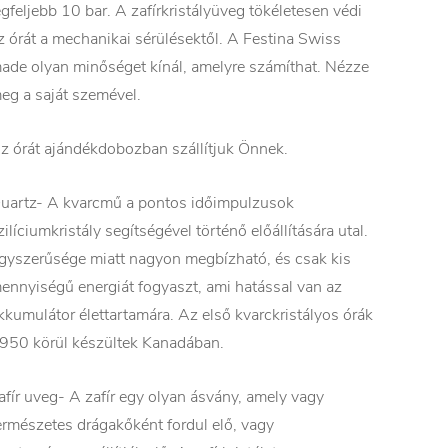
egfeljebb 10 bar. A zafírkristályüveg tökéletesen védi
z órát a mechanikai sérülésektől. A Festina Swiss
ade olyan minőséget kínál, amelyre számíthat. Nézze
eg a saját szemével.
z órát ajándékdobozban szállítjuk Önnek.
uartz- A kvarcmű a pontos időimpulzusok
zilíciumkristály segítségével történő előállítására utal.
gyszerűsége miatt nagyon megbízható, és csak kis
ennyiségű energiát fogyaszt, ami hatással van az
kkumulátor élettartamára. Az első kvarckristályos órák
950 körül készültek Kanadában.
afír uveg- A zafír egy olyan ásvány, amely vagy
ermészetes drágakőként fordul elő, vagy