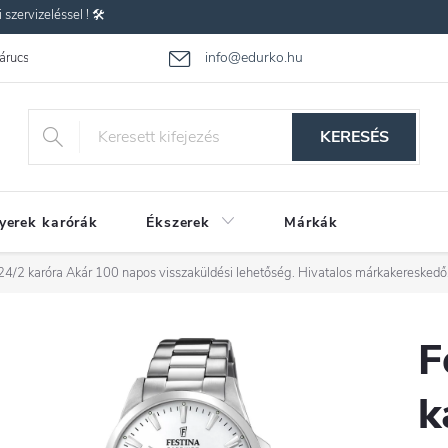
zervizeléssel ! 🛠️
info@edurko.hu
 árucsere
Reklamáció
Gyakran ismételt kérdések
Üzleti feltétel
KERESÉS
yerek karórák
Ékszerek
Márkák
24/2 karóra
Akár 100 napos visszaküldési lehetőség. Hivatalos márkakereskedő
F
k