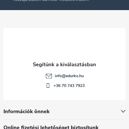
l
é
c
info
@
edurko.hu
+36 70 743 7923
Információk önnek
Online fizetési lehetőséget biztosítunk