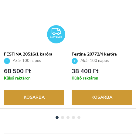
NGYENES
INGYENES
INGYENES
FESTINA 20516/1 karóra
Festina 20772/4 karóra
Akár 100 napos
Akár 100 napos
visszaküldési lehetőség. Hivatalos
visszaküldési lehetőség. Hivatalos
68 500 Ft
38 400 Ft
márkakereskedő.
márkakereskedő.
Külső raktáron
Külső raktáron
KOSÁRBA
KOSÁRBA