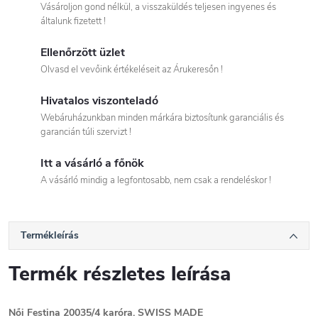
Vásároljon gond nélkül, a visszaküldés teljesen ingyenes és
általunk fizetett !
Ellenőrzött üzlet
Olvasd el vevőink értékeléseit az Árukeresőn !
Hivatalos viszonteladó
Webáruházunkban minden márkára biztosítunk garanciális és
garancián túli szervizt !
Itt a vásárló a főnök
A vásárló mindig a legfontosabb, nem csak a rendeléskor !
Termékleírás
Termék részletes leírása
Női Festina 20035/4 karóra. SWISS MADE