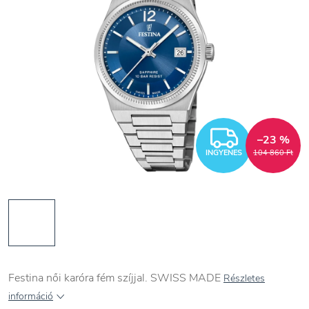
INGYEN
–23 %
INGYENES
104 860 Ft
Festina női karóra fém szíjjal. SWISS MADE
Részletes
információ