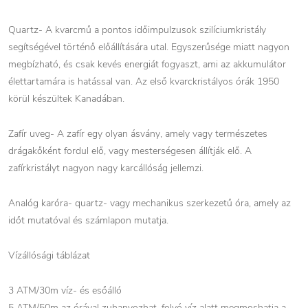
Quartz- A kvarcmű a pontos időimpulzusok szilíciumkristály
segítségével történő előállítására utal. Egyszerűsége miatt nagyon
megbízható, és csak kevés energiát fogyaszt, ami az akkumulátor
élettartamára is hatással van. Az első kvarckristályos órák 1950
körül készültek Kanadában.
Zafír uveg- A zafír egy olyan ásvány, amely vagy természetes
drágakőként fordul elő, vagy mesterségesen állítják elő. A
zafírkristályt nagyon nagy karcállóság jellemzi.
Analóg karóra- quartz- vagy mechanikus szerkezetű óra, amely az
időt mutatóval és számlapon mutatja.
Vízállósági táblázat
3 ATM/30m víz- és esőálló
5 ATM/50m az órával zuhanyozhat, folyó víz alatt megmoshatja a