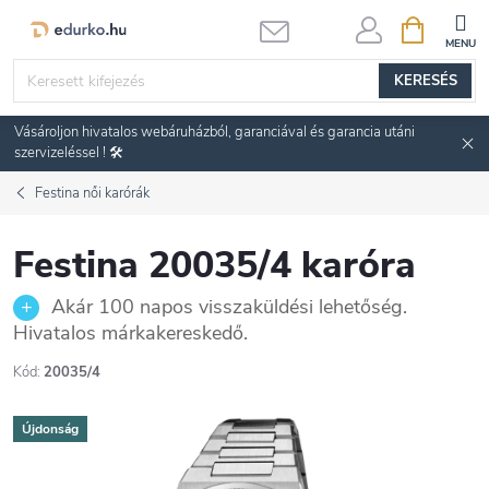
Ugrás
KOSÁR
a
fő
KERESÉS
tartalomhoz
Vásároljon hivatalos webáruházból, garanciával és garancia utáni
szervizeléssel ! 🛠️
Festina női karórák
Festina 20035/4 karóra
Akár 100 napos visszaküldési lehetőség.
Hivatalos márkakereskedő.
Kód:
20035/4
Újdonság