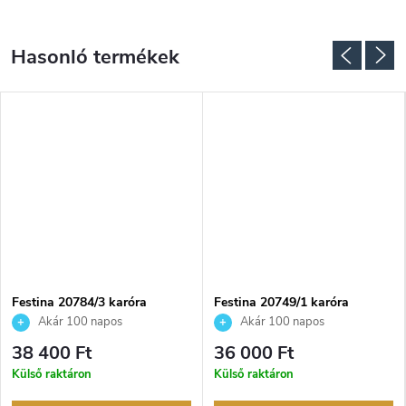
NGYENES
Festina 20784/3 karóra
Festina 20749/1 karóra
Akár 100 napos
Akár 100 napos
visszaküldési lehetőség. Hivatalos
visszaküldési lehetőség. Hivatalos
38 400 Ft
36 000 Ft
márkakereskedő.
márkakereskedő.
Külső raktáron
Külső raktáron