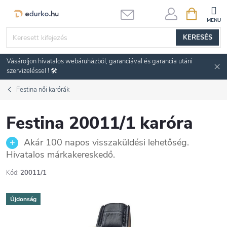
Ugrás
KOSÁR
a
fő
KERESÉS
tartalomhoz
Vásároljon hivatalos webáruházból, garanciával és garancia utáni
szervizeléssel ! 🛠️
Festina női karórák
Festina 20011/1 karóra
Akár 100 napos visszaküldési lehetőség.
Hivatalos márkakereskedő.
Kód:
20011/1
Újdonság