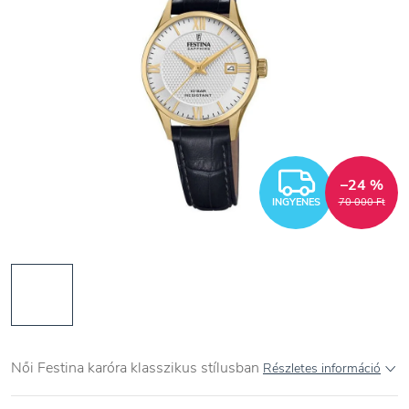
INGYEN
–24 %
INGYENES
70 000 Ft
Női Festina karóra klasszikus stílusban
Részletes információ