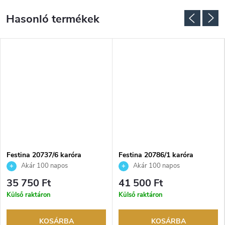
Festina 20737/6 karóra
Festina 20786/1 karóra
Akár 100 napos
Akár 100 napos
visszaküldési lehetőség. Hivatalos
visszaküldési lehetőség. Hivatalos
35 750 Ft
41 500 Ft
márkakereskedő.
márkakereskedő.
Külső raktáron
Külső raktáron
KOSÁRBA
KOSÁRBA