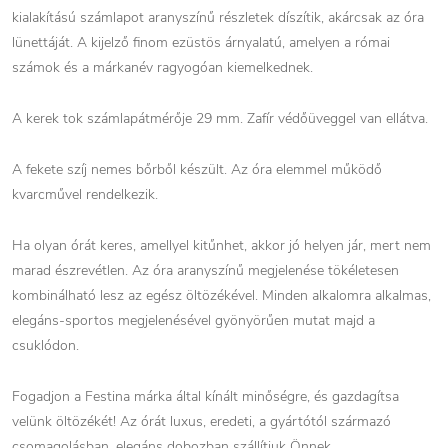
kialakítású számlapot aranyszínű részletek díszítik, akárcsak az óra
lünettáját. A kijelző finom ezüstös árnyalatú, amelyen a római
számok és a márkanév ragyogóan kiemelkednek.
A kerek tok számlapátmérője 29 mm. Zafír védőüveggel van ellátva.
A fekete szíj nemes bőrből készült. Az óra elemmel működő
kvarcművel rendelkezik.
Ha olyan órát keres, amellyel kitűnhet, akkor jó helyen jár, mert nem
marad észrevétlen. Az óra aranyszínű megjelenése tökéletesen
kombinálható lesz az egész öltözékével. Minden alkalomra alkalmas,
elegáns-sportos megjelenésével gyönyörűen mutat majd a
csuklódon.
Fogadjon a Festina márka által kínált minőségre, és gazdagítsa
velünk öltözékét! Az órát luxus, eredeti, a gyártótól származó
csomagolásban, elegáns dobozban szállítjuk Önnek.