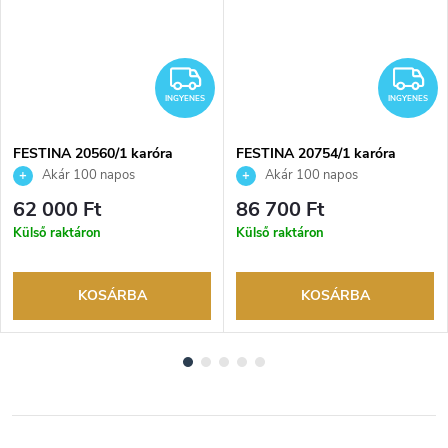
INGYENES
I
INGYENES
INGYENES
FESTINA 20560/1 karóra
FESTINA 20754/1 karóra
Akár 100 napos
Akár 100 napos
visszaküldési lehetőség. Hivatalos
visszaküldési lehetőség. Hivatalos
62 000 Ft
86 700 Ft
márkakereskedő.
márkakereskedő.
Külső raktáron
Külső raktáron
KOSÁRBA
KOSÁRBA