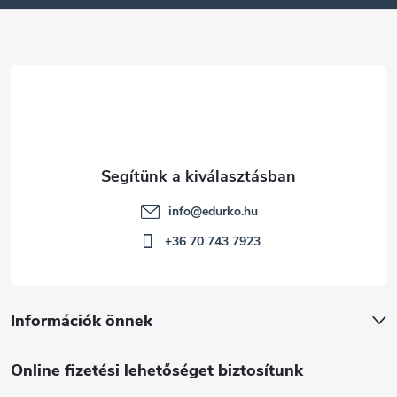
é
c
info
@
edurko.hu
+36 70 743 7923
Információk önnek
Online fizetési lehetőséget biztosítunk