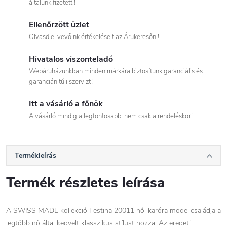
általunk fizetett !
Ellenőrzött üzlet
Olvasd el vevőink értékeléseit az Árukeresőn !
Hivatalos viszonteladó
Webáruházunkban minden márkára biztosítunk garanciális és
garancián túli szervizt !
Itt a vásárló a főnök
A vásárló mindig a legfontosabb, nem csak a rendeléskor !
Termékleírás
Termék részletes leírása
A SWISS MADE kollekció Festina 20011 női karóra modellcsaládja a
legtöbb nő által kedvelt klasszikus stílust hozza. Az eredeti