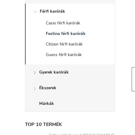
d
Férfi karórák
a
Casio férfi karórák
l
Festina férfi karórák
s
Citizen férfi karórák
Guess férfi karórák
ó
Gyerek karórák
p
a
Ékszerek
n
Márkák
e
TOP 10 TERMÉK