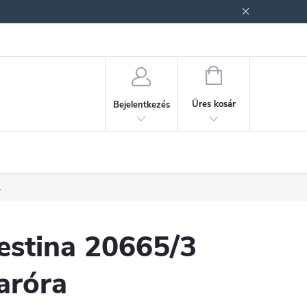
ek (ÁSZF)
Adatkezelési tájékoztató
Jogi nyilatkozat
Fogyasztóvéd
KOSÁR
Üres kosár
Bejelentkezés
.
estina 20665/3
aróra