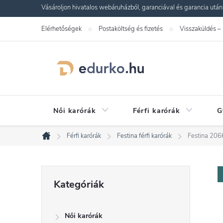
Ugrás
Vásároljon hivatalos webáruházból, garanciával és garancia utáni s
a
Elérhetőségek
Postaköltség és fizetés
Visszaküldés –
fő
tartalomhoz
Női karórák
Férfi karórák
G
Férfi karórák
Festina férfi karórák
Festina 206
Kezdőlap
O
Kategóriák
Kategóriák
átugrása
l
Női karórák