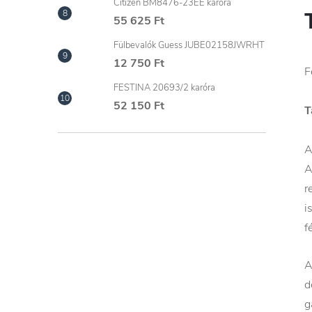
Citizen BM8476-23EE karóra
55 625 Ft
Fülbevalók Guess JUBE02158JWRHT
12 750 Ft
F
FESTINA 20693/2 karóra
52 150 Ft
T
A
A
r
i
f
A
d
g