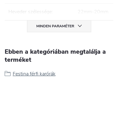
Heveder szélessége
:
22mm-20mm
MINDEN PARAMÉTER
Ebben a kategóriában megtalálja a
terméket
Festina férfi karórák