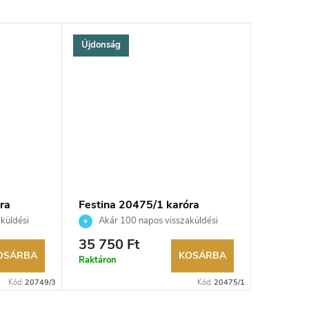
Újdonság
Újdonsá
ra
Festina 20475/1 karóra
Festina
küldési
Akár 100 napos visszaküldési
Akár 
kereskedő.
lehetőség. Hivatalos márkakereskedő.
lehetőség
35 750 Ft
224 50
OSÁRBA
KOSÁRBA
Raktáron
Külső rak
Kód:
20749/3
Kód:
20475/1