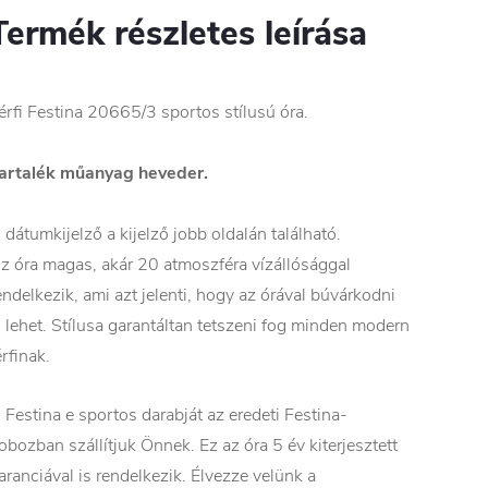
Termék részletes leírása
érfi Festina 20665/3 sportos stílusú óra.
artalék műanyag heveder.
 dátumkijelző a kijelző jobb oldalán található.
z óra magas, akár 20 atmoszféra vízállósággal
endelkezik, ami azt jelenti, hogy az órával búvárkodni
s lehet. Stílusa garantáltan tetszeni fog minden modern
érfinak.
 Festina e sportos darabját az eredeti Festina-
obozban szállítjuk Önnek. Ez az óra 5 év kiterjesztett
aranciával is rendelkezik. Élvezze velünk a