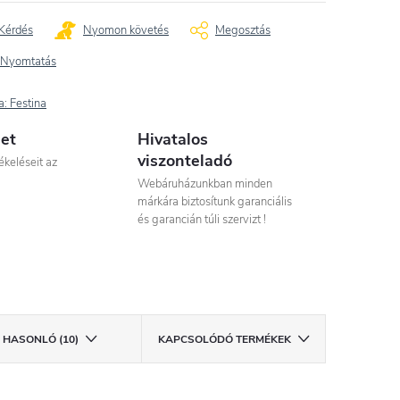
Kérdés
Nyomon követés
Megosztás
Nyomtatás
a:
Festina
let
Hivatalos
viszonteladó
ékeléseit az
Webáruházunkban minden
márkára biztosítunk garanciális
és garancián túli szervizt !
HASONLÓ (10)
KAPCSOLÓDÓ TERMÉKEK