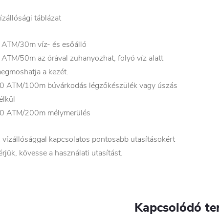
ízállósági táblázat
 ATM/30m víz- és esőálló
 ATM/50m az órával zuhanyozhat, folyó víz alatt
egmoshatja a kezét.
0 ATM/100m búvárkodás légzőkészülék vagy úszás
élkül
0 ATM/200m mélymerülés
 vízállósággal kapcsolatos pontosabb utasításokért
érjük, kövesse a használati utasítást.
Kapcsolódó te