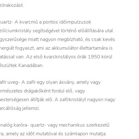
zórakozást.
uartz- A kvarcmű a pontos időimpulzusok
zilíciumkristály segítségével történő előállítására utal.
gyszerűsége miatt nagyon megbízható, és csak kevés
nergiát fogyaszt, ami az akkumulátor élettartamára is
atással van. Az első kvarckristályos órák 1950 körül
észültek Kanadában.
afír uveg- A zafír egy olyan ásvány, amely vagy
ermészetes drágakőként fordul elő, vagy
esterségesen állítják elő. A zafírkristályt nagyon nagy
arcállóság jellemzi.
nalóg karóra- quartz- vagy mechanikus szerkezetű
ra, amely az időt mutatóval és számlapon mutatja.