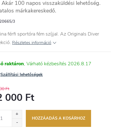
Akár 100 napos visszaküldési lehetőség.
atalos márkakereskedő.
20665/3
ina férfi sportóra fém szíjjal. Az Originals Diver
ekció.
Részletes információ
ső raktáron
2026.8.17
Szállítási lehetőségek
00 Ft
2 000 Ft
égár:
HOZZÁADÁS A KOSÁRHOZ