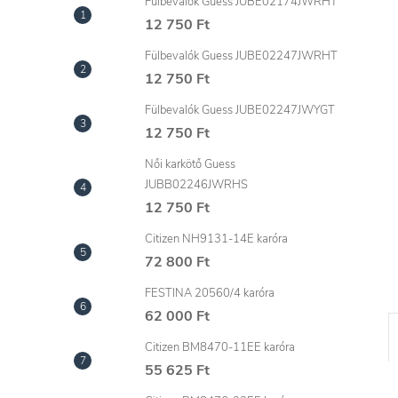
l
Fülbevalók Guess JUBE02174JWRHT
12 750 Ft
Fülbevalók Guess JUBE02247JWRHT
12 750 Ft
Fülbevalók Guess JUBE02247JWYGT
12 750 Ft
Női karkötő Guess
JUBB02246JWRHS
12 750 Ft
Citizen NH9131-14E karóra
72 800 Ft
FESTINA 20560/4 karóra
62 000 Ft
Citizen BM8470-11EE karóra
55 625 Ft