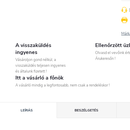
Márk
A visszaküldés
Ellenőrzött üz
ingyenes
Olvasd el vevőink ért
Árukeresőn !
Vásároljon gond nélkül, a
visszaküldés teljesen ingyenes
és általunk fizetett !
Itt a vásárló a főnök
A vásárló mindig a legfontosabb, nem csak a rendeléskor !
LEÍRÁS
BESZÉLGETÉS