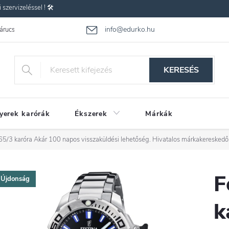
zervizeléssel ! 🛠️
info@edurko.hu
 árucsere
Reklamáció
Gyakran ismételt kérdések
Üzleti feltétel
KERESÉS
yerek karórák
Ékszerek
Márkák
65/3 karóra
Akár 100 napos visszaküldési lehetőség. Hivatalos márkakereskedő
F
Újdonság
k