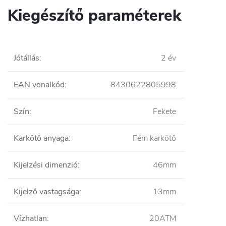
Kiegészítő paraméterek
Jótállás
:
2 év
EAN vonalkód
:
8430622805998
Szín
:
Fekete
Karkötő anyaga
:
Fém karkötő
Kijelzési dimenzió
:
46mm
Kijelző vastagsága
:
13mm
Vízhatlan
:
20ATM