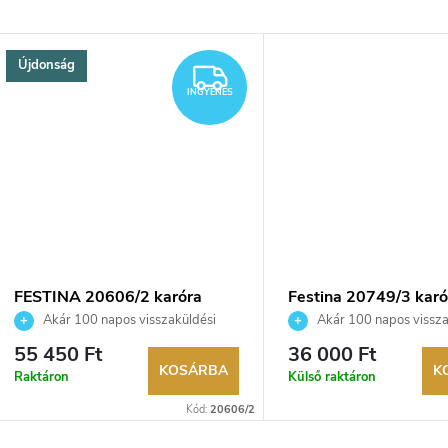
Újdonság
YENES
INGYENES
INGYENES
FESTINA 20606/2 karóra
Festina 20749/3 karó
Akár 100 napos visszaküldési
Akár 100 napos vissza
lehetőség. Hivatalos márkakereskedő.
lehetőség. Hivatalos márka
55 450 Ft
36 000 Ft
KOSÁRBA
K
Raktáron
Külső raktáron
Kód:
20606/2