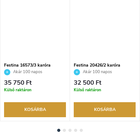
NGYENES
Festina 16573/3 karóra
Festina 20426/2 karóra
Akár 100 napos
Akár 100 napos
visszaküldési lehetőség. Hivatalos
visszaküldési lehetőség. Hivatalos
35 750 Ft
32 500 Ft
márkakereskedő.
márkakereskedő.
Külső raktáron
Külső raktáron
KOSÁRBA
KOSÁRBA