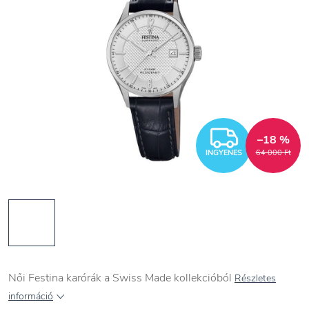
INGYEN
–18 %
INGYENES
64 000 Ft
Női Festina karórák a Swiss Made kollekcióból
Részletes
információ