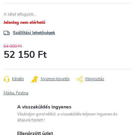
A tétel elfogyott…
Jelenleg nem elérhető
Szállítási lehetőségek
64 000 Ft
52 150 Ft
Egységár:
Kérdés
Nyomon követés
Megosztás
Márka:
Festina
A visszaküldés ingyenes
Vásároljon gond nélkül, a visszaküldés teljesen ingyenes és
általunk fizetett !
Ellenőrzött üzlet