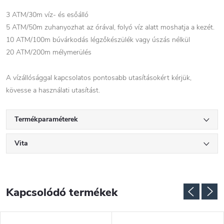
3 ATM/30m víz- és esőálló
5 ATM/50m zuhanyozhat az órával, folyó víz alatt moshatja a kezét.
10 ATM/100m búvárkodás légzőkészülék vagy úszás nélkül
20 ATM/200m mélymerülés
A vízállósággal kapcsolatos pontosabb utasításokért kérjük,
kövesse a használati utasítást.
Termékparaméterek
Vita
Kapcsolódó termékek