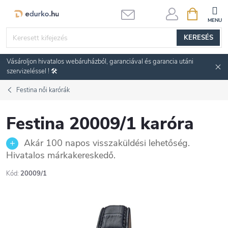
Ugrás
KOSÁR
a
fő
KERESÉS
tartalomhoz
Vásároljon hivatalos webáruházból, garanciával és garancia utáni
szervizeléssel ! 🛠️
Festina női karórák
Festina 20009/1 karóra
Akár 100 napos visszaküldési lehetőség.
Hivatalos márkakereskedő.
Kód:
20009/1