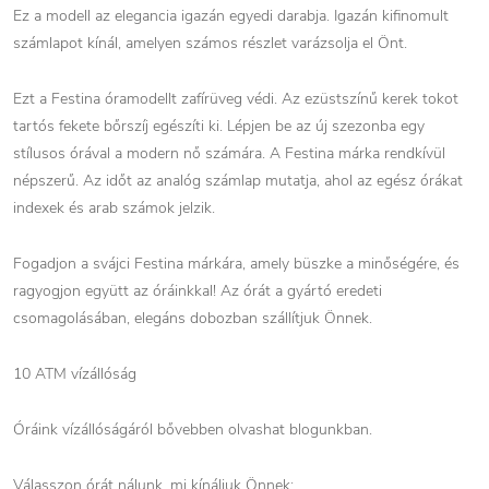
Ez a modell az elegancia igazán egyedi darabja. Igazán kifinomult
számlapot kínál, amelyen számos részlet varázsolja el Önt.
Ezt a Festina óramodellt zafírüveg védi. Az ezüstszínű kerek tokot
tartós fekete bőrszíj egészíti ki. Lépjen be az új szezonba egy
stílusos órával a modern nő számára. A Festina márka rendkívül
népszerű. Az időt az analóg számlap mutatja, ahol az egész órákat
indexek és arab számok jelzik.
Fogadjon a svájci Festina márkára, amely büszke a minőségére, és
ragyogjon együtt az óráinkkal! Az órát a gyártó eredeti
csomagolásában, elegáns dobozban szállítjuk Önnek.
10 ATM vízállóság
Óráink vízállóságáról bővebben olvashat blogunkban.
Válasszon órát nálunk, mi kínáljuk Önnek: