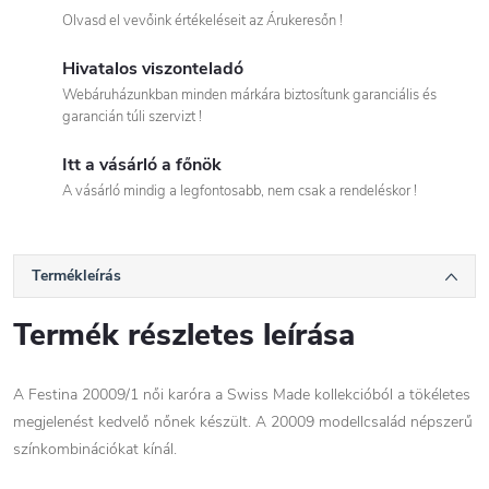
Olvasd el vevőink értékeléseit az Árukeresőn !
Hivatalos viszonteladó
Webáruházunkban minden márkára biztosítunk garanciális és
garancián túli szervizt !
Itt a vásárló a főnök
A vásárló mindig a legfontosabb, nem csak a rendeléskor !
Termékleírás
Termék részletes leírása
A Festina 20009/1 női karóra a Swiss Made kollekcióból a tökéletes
megjelenést kedvelő nőnek készült. A 20009 modellcsalád népszerű
színkombinációkat kínál.