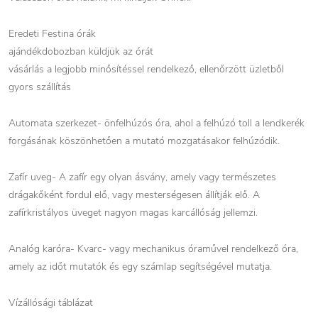
Eredeti Festina órák
ajándékdobozban küldjük az órát
vásárlás a legjobb minősítéssel rendelkező, ellenőrzött üzletből
gyors szállítás
Automata szerkezet- önfelhúzós óra, ahol a felhúzó toll a lendkerék
forgásának köszönhetően a mutató mozgatásakor felhúzódik.
Zafír uveg- A zafír egy olyan ásvány, amely vagy természetes
drágakőként fordul elő, vagy mesterségesen állítják elő. A
zafírkristályos üveget nagyon magas karcállóság jellemzi.
Analóg karóra- Kvarc- vagy mechanikus óraművel rendelkező óra,
amely az időt mutatók és egy számlap segítségével mutatja.
Vízállósági táblázat