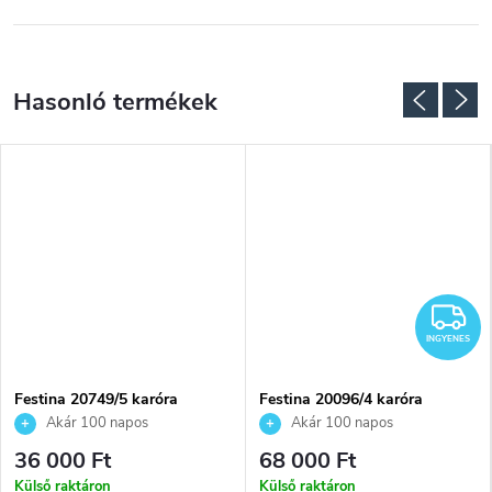
NGYENES
I
INGYENES
Festina 20749/5 karóra
Festina 20096/4 karóra
Akár 100 napos
Akár 100 napos
visszaküldési lehetőség. Hivatalos
visszaküldési lehetőség. Hivatalos
36 000 Ft
68 000 Ft
márkakereskedő.
márkakereskedő.
Külső raktáron
Külső raktáron