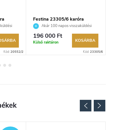
ra
Festina 23305/6 karóra
FESTINA
küldési
Akár 100 napos visszaküldési
Akár 
kereskedő.
lehetőség. Hivatalos márkakereskedő.
lehetőség
196 000 Ft
58 700
OSÁRBA
KOSÁRBA
Külső raktáron
Raktáron
Kód:
20552/2
Kód:
23305/6