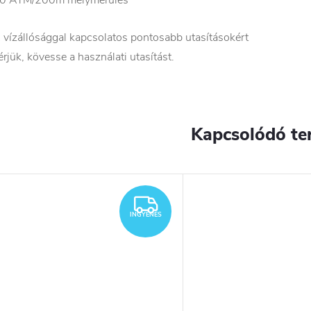
 vízállósággal kapcsolatos pontosabb utasításokért
érjük, kövesse a használati utasítást.
Kapcsolódó te
YENES
INGYENES
INGYENES