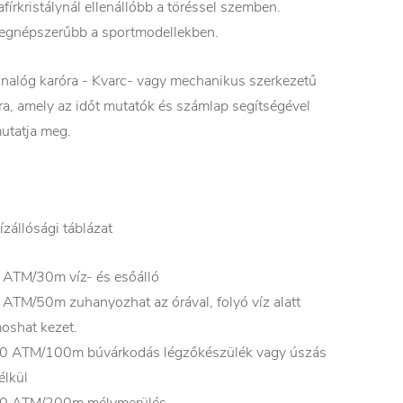
afírkristálynál ellenállóbb a töréssel szemben.
egnépszerűbb a sportmodellekben.
nalóg karóra - Kvarc- vagy mechanikus szerkezetű
ra, amely az időt mutatók és számlap segítségével
utatja meg.
ízállósági táblázat
 ATM/30m víz- és esőálló
 ATM/50m zuhanyozhat az órával, folyó víz alatt
oshat kezet.
0 ATM/100m búvárkodás légzőkészülék vagy úszás
élkül
0 ATM/200m mélymerülés