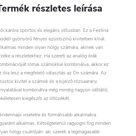
Termék részletes leírása
ői karóra sportos és elegáns stílusban. Ez a Festina
odell gyönyörű fényes ezüstszínű kivitelben kínál.
lkalmas minden olyan hölgy számára, akinek van
rzéke a részletekhez. Ha szereti az analóg órák
ombinációját római számokkal kombinálva, akkor ez
z óra lesz a megfelelő választás az Ön számára. Az
züstös kivitel a számok és a kijelző rózsaarany
rnyalatával kombinálva még mindig nagyon időtálló,
ökéletesen kiegészíti az öltözékét.
indennapi viseletre és formálisabb alkalmakra
gyaránt alkalmas. Kétségtelenül ragyogni fog minden
lyan hölgy csuklóján, aki szereti a legmagasabb