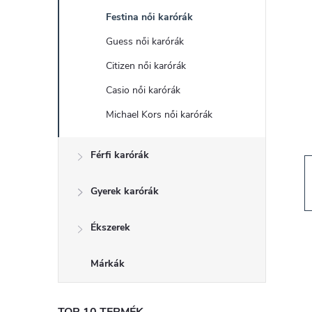
d
Festina női karórák
a
Guess női karórák
l
Citizen női karórák
Casio női karórák
s
Michael Kors női karórák
ó
Férfi karórák
p
Gyerek karórák
a
Ékszerek
n
Márkák
e