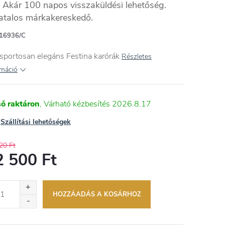
Akár 100 napos visszaküldési lehetőség.
atalos márkakereskedő.
16936/C
sportosan elegáns Festina karórák
Részletes
rmáció
ső raktáron
2026.8.17
Szállítási lehetőségek
20 Ft
2 500 Ft
égár:
HOZZÁADÁS A KOSÁRHOZ