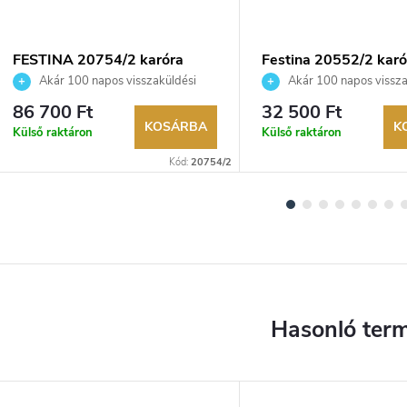
FESTINA 20754/2 karóra
Festina 20552/2 karó
Akár 100 napos visszaküldési
Akár 100 napos vissza
lehetőség. Hivatalos márkakereskedő.
lehetőség. Hivatalos márka
86 700 Ft
32 500 Ft
KOSÁRBA
K
Külső raktáron
Külső raktáron
Kód:
20754/2