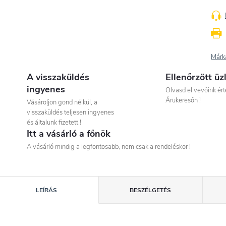
Márk
A visszaküldés
Ellenőrzött üz
ingyenes
Olvasd el vevőink ért
Árukeresőn !
Vásároljon gond nélkül, a
visszaküldés teljesen ingyenes
és általunk fizetett !
Itt a vásárló a főnök
A vásárló mindig a legfontosabb, nem csak a rendeléskor !
LEÍRÁS
BESZÉLGETÉS