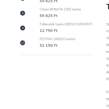
55 625 Ft
Citizen BM8476-23EE karóra
55 625 Ft
N
Fülbevalók Guess JUBE02158JWRHT
12 750 Ft
m
A
FESTINA 20693/2 karóra
é
52 150 Ft
k
a
e
á
t
M
e
o