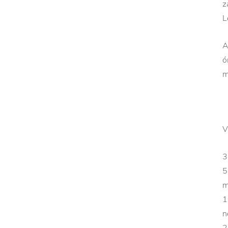
z
L
A
ó
m
V
3
5
m
1
n
2