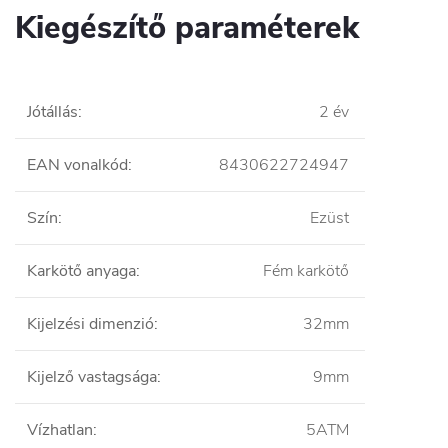
Kiegészítő paraméterek
Jótállás
:
2 év
EAN vonalkód
:
8430622724947
Szín
:
Ezüst
Karkötő anyaga
:
Fém karkötő
Kijelzési dimenzió
:
32mm
Kijelző vastagsága
:
9mm
Vízhatlan
:
5ATM