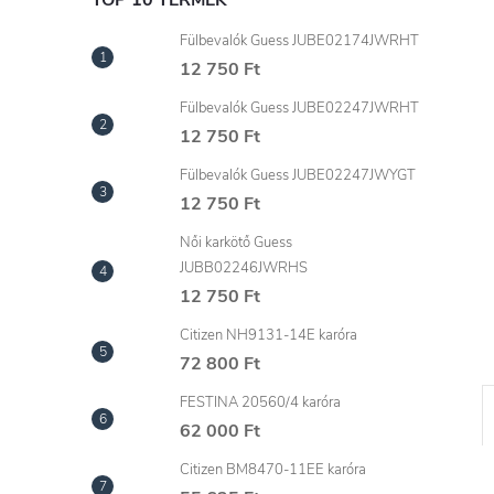
l
TOP 10 TERMÉK
Fülbevalók Guess JUBE02174JWRHT
12 750 Ft
Fülbevalók Guess JUBE02247JWRHT
12 750 Ft
Fülbevalók Guess JUBE02247JWYGT
12 750 Ft
Női karkötő Guess
JUBB02246JWRHS
12 750 Ft
Citizen NH9131-14E karóra
72 800 Ft
FESTINA 20560/4 karóra
62 000 Ft
Citizen BM8470-11EE karóra