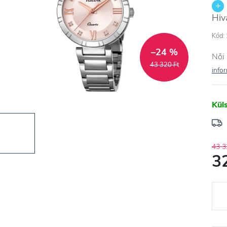
Hiv
Kód:
–24 %
Női 
43 320 Ft
info
Kül
43 3
3
Egys