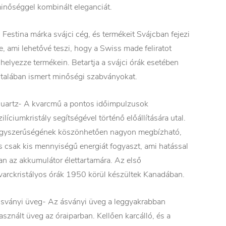
inőséggel kombinált eleganciát.
 Festina márka svájci cég, és termékeit Svájcban fejezi
e, ami lehetővé teszi, hogy a Swiss made feliratot
lhelyezze termékein. Betartja a svájci órák esetében
ltalában ismert minőségi szabványokat.
uartz- A kvarcmű a pontos időimpulzusok
zilíciumkristály segítségével történő előállítására utal.
gyszerűségének köszönhetően nagyon megbízható,
s csak kis mennyiségű energiát fogyaszt, ami hatással
an az akkumulátor élettartamára. Az első
varckristályos órák 1950 körül készültek Kanadában.
sványi üveg- Az ásványi üveg a leggyakrabban
asznált üveg az óraiparban. Kellően karcálló, és a