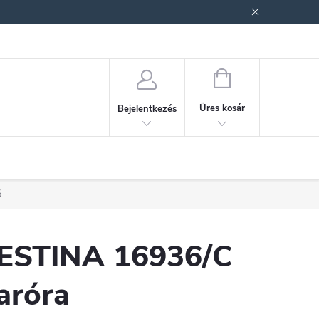
ek (ÁSZF)
Adatkezelési tájékoztató
Jogi nyilatkozat
Fogyasztóvéd
KOSÁR
Üres kosár
Bejelentkezés
.
ESTINA 16936/C
aróra