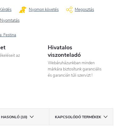
Kérdés
Nyomon követés
Megosztás
Nyomtatás
a:
Festina
let
Hivatalos
viszonteladó
ékeléseit az
Webáruházunkban minden
márkára biztosítunk garanciális
és garancián túli szervizt !
HASONLÓ (10)
KAPCSOLÓDÓ TERMÉKEK