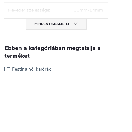
Heveder szélessége
:
16mm-14mm
MINDEN PARAMÉTER
Ebben a kategóriában megtalálja a
terméket
Festina női karórák