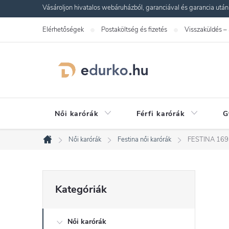
Ugrás
Vásároljon hivatalos webáruházból, garanciával és garancia utáni s
a
Elérhetőségek
Postaköltség és fizetés
Visszaküldés –
fő
tartalomhoz
Női karórák
Férfi karórák
G
Női karórák
Festina női karórák
FESTINA 169
Kezdőlap
O
Kategóriák
Kategóriák
átugrása
l
Női karórák