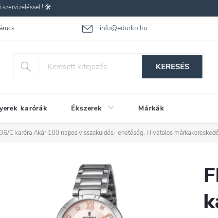
zervizeléssel ! 🛠️
info@edurko.hu
 árucsere
Reklamáció
Gyakran ismételt kérdések
Üzleti feltétel
KERESÉS
yerek karórák
Ékszerek
Márkák
36/C karóra
Akár 100 napos visszaküldési lehetőség. Hivatalos márkakereskedő
F
k