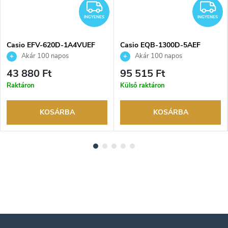
NGYENES
INGYENES
I
INGYENES
INGYENES
Casio EFV-620D-1A4VUEF
Casio EQB-1300D-5AEF
karóra
karóra
Akár 100 napos
Akár 100 napos
visszaküldési lehetőség. Hivatalos
visszaküldési lehetőség. Hivatalos
43 880 Ft
95 515 Ft
márkakereskedő.
márkakereskedő.
Raktáron
Külső raktáron
KOSÁRBA
KOSÁRBA