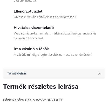
általunk fizetett !
Ellenőrzött üzlet
Olvasd el vevőink értékeléseit az Árukeresőn !
Hivatalos viszonteladó
Webáruházunkban minden márkára biztosítunk garanciális és
garancián túli szervizt !
Itt a vásárló a főnök
A vásárló mindig a legfontosabb, nem csak a rendeléskor !
Termékleírás
Termék részletes leírása
Férfi karóra Casio
WV-58R-1AEF