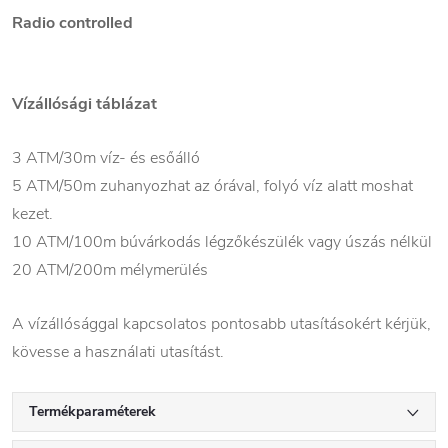
Radio controlled
Vízállósági táblázat
3 ATM/30m víz- és esőálló
5 ATM/50m zuhanyozhat az órával, folyó víz alatt moshat
kezet.
10 ATM/100m búvárkodás légzőkészülék vagy úszás nélkül
20 ATM/200m mélymerülés
A vízállósággal kapcsolatos pontosabb utasításokért kérjük,
kövesse a használati utasítást.
Termékparaméterek