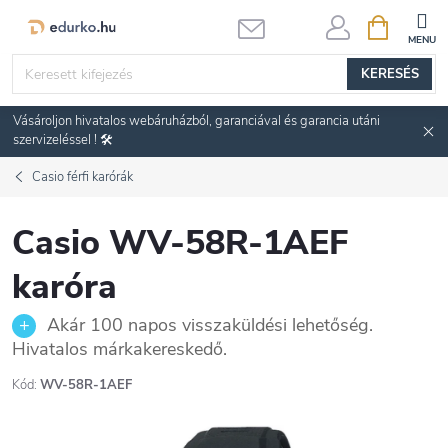
Ugrás
KOSÁR
a
fő
KERESÉS
tartalomhoz
Vásároljon hivatalos webáruházból, garanciával és garancia utáni
szervizeléssel ! 🛠️
Casio férfi karórák
Casio WV-58R-1AEF
karóra
Akár 100 napos visszaküldési lehetőség.
Hivatalos márkakereskedő.
Kód:
WV-58R-1AEF