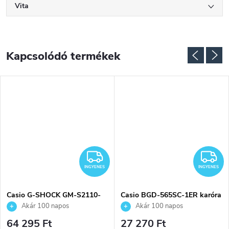
Vita
Kapcsolódó termékek
INGYENES
I
INGYENES
INGYENES
Casio G-SHOCK GM-S2110-
Casio BGD-565SC-1ER karóra
7A9ER karóra
Akár 100 napos
Akár 100 napos
visszaküldési lehetőség. Hivatalos
visszaküldési lehetőség. Hivatalos
64 295 Ft
27 270 Ft