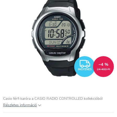
INGYEN
–4 %
INGYENES
24 400 Ft
Casio férfi karóra a CASIO RADIO CONTROLLED kollekcióból
Részletes információ