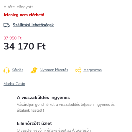
A tétel elfogyott…
Jelenleg nem elérhető
Szállítási lehetőségek
37 950 Ft
34 170 Ft
Egységár:
Kérdés
Nyomon követés
Megosztás
Márka:
Casio
A visszaküldés ingyenes
Vásároljon gond nélkül, a visszaküldés teljesen ingyenes és
általunk fizetett !
Ellenőrzött üzlet
Olvasd el vevőink értékeléseit az Árukeresőn !