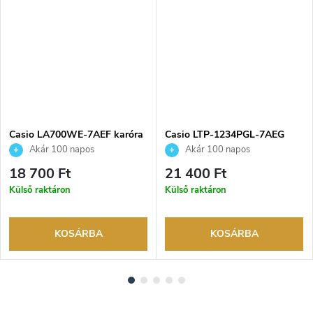
NGYENES
Casio LA700WE-7AEF karóra
Casio LTP-1234PGL-7AEG
karóra
Akár 100 napos
Akár 100 napos
visszaküldési lehetőség. Hivatalos
visszaküldési lehetőség. Hivatalos
18 700 Ft
21 400 Ft
márkakereskedő.
márkakereskedő.
Külső raktáron
Külső raktáron
KOSÁRBA
KOSÁRBA