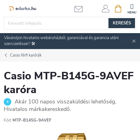
Ugrás
KOSÁR
a
fő
KERESÉS
tartalomhoz
Vásároljon hivatalos webáruházból, garanciával és garancia utáni
szervizeléssel ! 🛠️
Casio férfi karórák
Casio MTP-B145G-9AVEF
karóra
Akár 100 napos visszaküldési lehetőség.
Hivatalos márkakereskedő.
Kód:
MTP-B145G-9AVEF