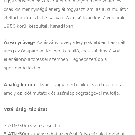
Egyszerűségének köszönhetően nagyon megbízható, és
csak kis mennyiségű energiát fogyaszt, ami az akkumulátor
élettartamára is hatással van. Az első kvarckristályos órák
1950 körül készültek Kanadában.
Ásványi üveg
- Az ásványi üveg a leggyakrabban használt
üveg az óraiparban. Kellően karcálló, és a zafírkristálynál
ellenállóbb a töréssel szemben. Legnépszerűbb a
sportmodellekben.
Analóg karóra
- kvarc- vagy mechanikus szerkezetű óra,
amely az időt mutatók és számlap segítségével mutatja.
Vízállósági táblázat
3 ATM/30m víz- és esőálló
5 ATM/50m zuhanyozhat az órával, folyó víz alatt moshat