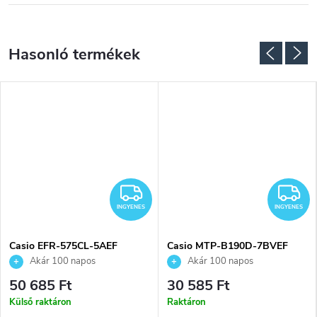
NGYENES
INGYENES
I
INGYENES
INGYENES
Casio EFR-575CL-5AEF
Casio MTP-B190D-7BVEF
karóra
karóra
Akár 100 napos
Akár 100 napos
visszaküldési lehetőség. Hivatalos
visszaküldési lehetőség. Hivatalos
50 685 Ft
30 585 Ft
márkakereskedő.
márkakereskedő.
Külső raktáron
Raktáron