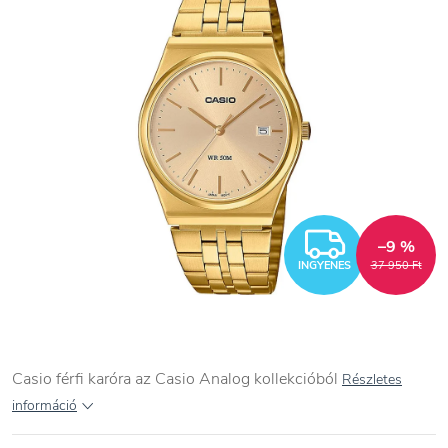
INGYEN
–9 %
INGYENES
37 950 Ft
Casio férfi karóra az Casio Analog kollekcióból
Részletes
információ