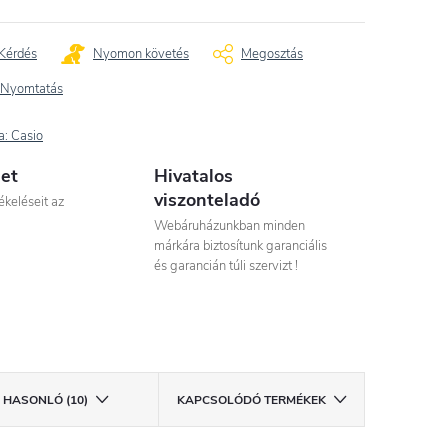
Kérdés
Nyomon követés
Megosztás
Nyomtatás
a:
Casio
let
Hivatalos
viszonteladó
ékeléseit az
Webáruházunkban minden
márkára biztosítunk garanciális
és garancián túli szervizt !
HASONLÓ (10)
KAPCSOLÓDÓ TERMÉKEK