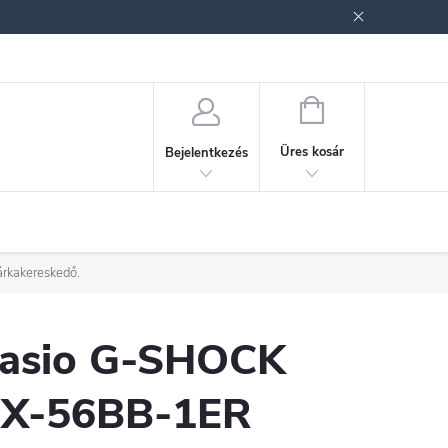
ek (ÁSZF)
Adatkezelési tájékoztató
Jogi nyilatkozat
Fogyasztóvéd
KOSÁR
Üres kosár
Bejelentkezés
árkakereskedő.
asio G-SHOCK
X-56BB-1ER