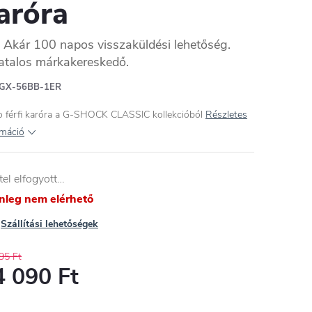
aróra
Akár 100 napos visszaküldési lehetőség.
atalos márkakereskedő.
GX-56BB-1ER
o férfi karóra a G-SHOCK CLASSIC kollekcióból
Részletes
rmáció
tel elfogyott…
enleg nem elérhető
Szállítási lehetőségek
95 Ft
4 090 Ft
égár: