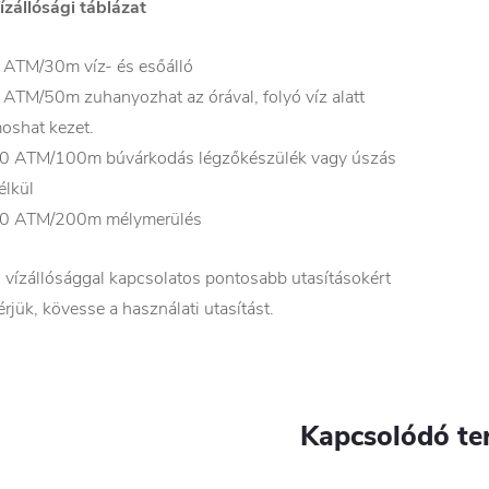
ízállósági táblázat
 ATM/30m víz- és esőálló
 ATM/50m zuhanyozhat az órával, folyó víz alatt
oshat kezet.
0 ATM/100m búvárkodás légzőkészülék vagy úszás
élkül
0 ATM/200m mélymerülés
 vízállósággal kapcsolatos pontosabb utasításokért
érjük, kövesse a használati utasítást.
Kapcsolódó te