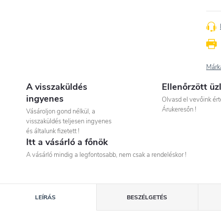
Márk
A visszaküldés
Ellenőrzött üz
ingyenes
Olvasd el vevőink ért
Árukeresőn !
Vásároljon gond nélkül, a
visszaküldés teljesen ingyenes
és általunk fizetett !
Itt a vásárló a főnök
A vásárló mindig a legfontosabb, nem csak a rendeléskor !
LEÍRÁS
BESZÉLGETÉS