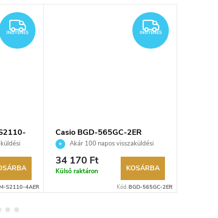
INGYENES
INGYENES
INGYENES
INGYENES
S2110-
Casio BGD-565GC-2ER
Casio 
karóra
P2100S
küldési
Akár 100 napos visszaküldési
Akár 
kereskedő.
lehetőség. Hivatalos márkakereskedő.
lehetőség
34 170 Ft
43 880
OSÁRBA
KOSÁRBA
Külső raktáron
Külső rak
M-S2110-4AER
Kód:
BGD-565GC-2ER