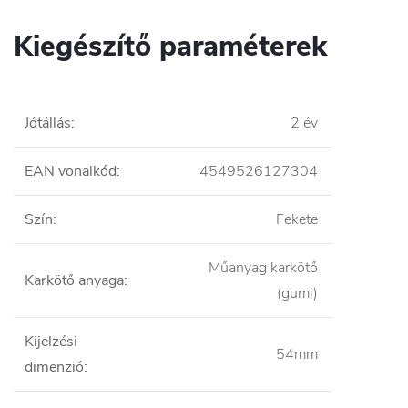
Kiegészítő paraméterek
Jótállás
:
2 év
EAN vonalkód
:
4549526127304
Szín
:
Fekete
Műanyag karkötő
Karkötő anyaga
:
(gumi)
Kijelzési
54mm
dimenzió
: