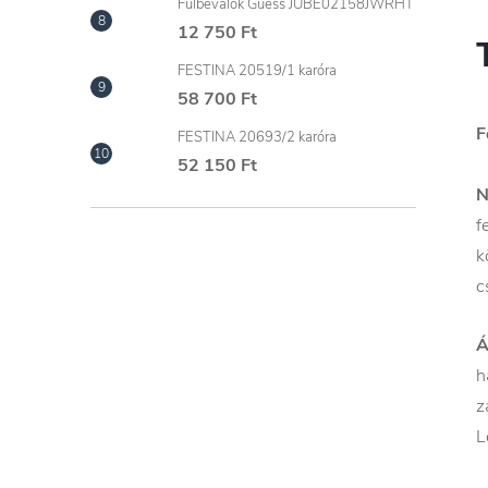
Fülbevalók Guess JUBE02158JWRHT
12 750 Ft
FESTINA 20519/1 karóra
58 700 Ft
F
FESTINA 20693/2 karóra
52 150 Ft
N
f
k
c
Á
h
z
L