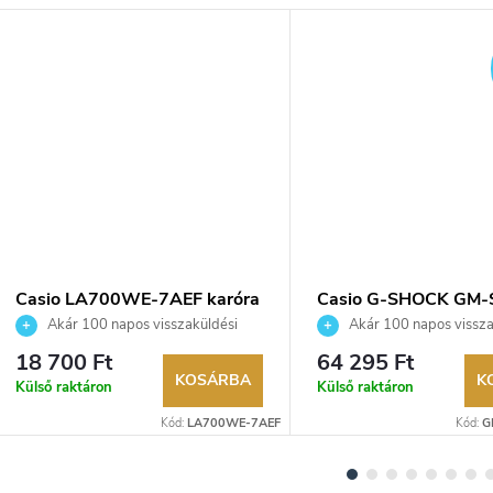
Casio LA700WE-7AEF karóra
Casio G-SHOCK GM-
4AER karóra
Akár 100 napos visszaküldési
Akár 100 napos vissza
lehetőség. Hivatalos márkakereskedő.
lehetőség. Hivatalos márka
18 700 Ft
64 295 Ft
KOSÁRBA
K
Külső raktáron
Külső raktáron
Kód:
LA700WE-7AEF
Kód:
G