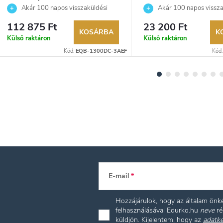
karóra
Akár 100 napos visszaküldési
Akár 100 napos vissza
lehetőség. Hivatalos márkakereskedő.
lehetőség. Hivatalos márka
112 875 Ft
23 200 Ft
KOSÁRBA
K
Külső raktáron
Külső raktáron
Kód:
EQB-1300DC-3AEF
Kód
E-mail
Hozzájárulok, hogy az általam ön
felhasználásával Edurko.hu
neve
ré
küldjön. Kijelentem, hogy az
adatke