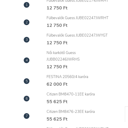
l
Fülbevalók Guess JUBE02174JWRHT
12 750 Ft
Fülbevalók Guess JUBE02247JWRHT
12 750 Ft
Fülbevalók Guess JUBE02247JWYGT
12 750 Ft
Női karkötő Guess
JUBB02246JWRHS
12 750 Ft
FESTINA 20560/4 karóra
62 000 Ft
Citizen BM8470-11EE karóra
55 625 Ft
Citizen BM8476-23EE karóra
55 625 Ft