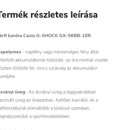
Termék részletes leírása
érfi karóra Casio G-SHOCK GX-56BB-1ER
apelemes
- napfény vagy mesterséges fény által
eltöltött akkumulátorral működik, az óra normál viselés
özben töltődik fel, nincs szükség az akkumulátor
seréjére.
sványi üveg
- Az ásványi üveg a leggyakrabban
asznált üveg az óraiparban. Kellően karcálló, és a
afírkristálynál ellenállóbb a töréssel szemben.
egnépszerűbb a sportmodellekben.