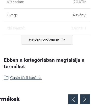
Vízhatlan
:
20ATM
Üveg
:
Ásványi
Idő kijelző
:
Digitális
MINDEN PARAMÉTER
Ebben a kategóriában megtalálja a
terméket
Casio férfi karórák
rmékek