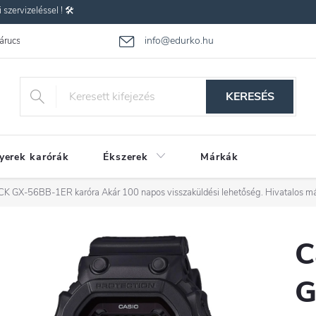
zervizeléssel ! 🛠️
info@edurko.hu
 árucsere
Reklamáció
Gyakran ismételt kérdések
Üzleti feltétel
KERESÉS
yerek karórák
Ékszerek
Márkák
CK GX-56BB-1ER karóra
Akár 100 napos visszaküldési lehetőség. Hivatalos m
C
G