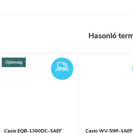
Újdonság
YENES
INGYENES
INGYENES
Casio EQB-1300DC-3AEF
Casio WV-59R-1AEF 