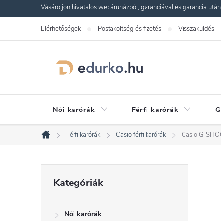
Ugrás
Vásároljon hivatalos webáruházból, garanciával és garancia utáni s
a
Elérhetőségek
Postaköltség és fizetés
Visszaküldés –
fő
tartalomhoz
Női karórák
Férfi karórák
G
Férfi karórák
Casio férfi karórák
Casio G-SHO
Kezdőlap
O
Kategóriák
Kategóriák
átugrása
l
Női karórák