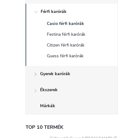
d
Férfi karórák
a
Casio férfi karórák
l
Festina férfi karórák
s
Citizen férfi karórák
Guess férfi karórák
ó
Gyerek karórák
p
a
Ékszerek
n
Márkák
e
TOP 10 TERMÉK