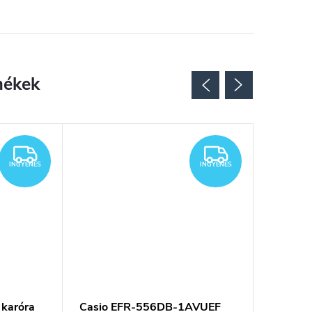
INGYENES
INGYENES
INGYENES
INGYENES
karóra
Casio EFR-556DB-1AVUEF
Casio 