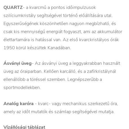
QUARTZ
- a kvarcmű a pontos időimpulzusok
szilíciumkristály segítségével történő előállítására utal.
Egyszerűségének köszönhetően nagyon megbízható, és
csak kis mennyiségű energiát fogyaszt, ami az akkumulátor
élettartamára is hatással van. Az első kvarckristályos órák
1950 körül készültek Kanadában.
Ásványi üveg
- Az ásványi üveg a leggyakrabban használt
üveg az óraiparban. Kellően karcálló, és a zafírkristálynál
ellenállóbb a töréssel szemben. Legnépszerűbb a
sportmodellekben.
Analóg karóra
- kvarc- vagy mechanikus szerkezetű óra,
amely az időt mutatók és számlap segítségével mutatja.
Vízállósági táblázat