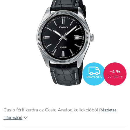
INGYEN
–4 %
INGYENES
22 500 Ft
Casio férfi karóra az Casio Analog kollekcióból
Részletes
információ