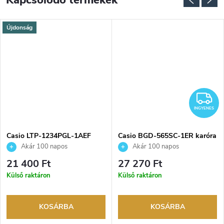
Kapcsolódó termékek
Újdonság
NGYENES
I
INGYENES
Casio LTP-1234PGL-1AEF
Casio BGD-565SC-1ER karóra
karóra
Akár 100 napos
Akár 100 napos
visszaküldési lehetőség. Hivatalos
visszaküldési lehetőség. Hivatalos
21 400 Ft
27 270 Ft
márkakereskedő.
márkakereskedő.
Külső raktáron
Külső raktáron
KOSÁRBA
KOSÁRBA