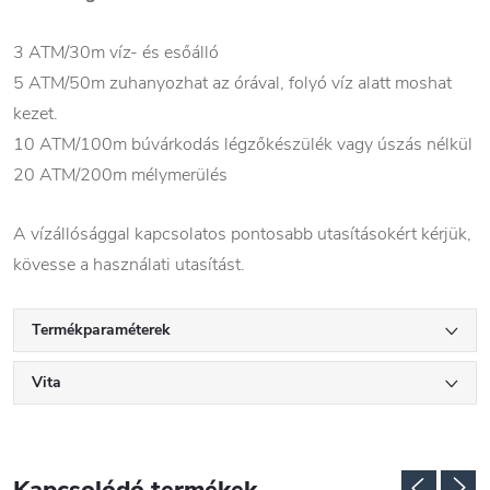
3 ATM/30m víz- és esőálló
5 ATM/50m zuhanyozhat az órával, folyó víz alatt moshat
kezet.
10 ATM/100m búvárkodás légzőkészülék vagy úszás nélkül
20 ATM/200m mélymerülés
A vízállósággal kapcsolatos pontosabb utasításokért kérjük,
kövesse a használati utasítást.
Termékparaméterek
Vita