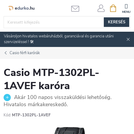
Ugrás
KOSÁR
a
fő
KERESÉS
tartalomhoz
Vásároljon hivatalos webáruházból, garanciával és garancia utáni
szervizeléssel ! 🛠️
Casio férfi karórák
Casio MTP-1302PL-
1AVEF karóra
Akár 100 napos visszaküldési lehetőség.
Hivatalos márkakereskedő.
Kód:
MTP-1302PL-1AVEF