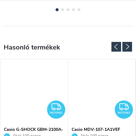
NGYENES
INGYENES
I
INGYENES
INGYENES
Casio G-SHOCK GBM-2100A-
Casio MDV-107-1A1VEF
2BER karóra
karóra