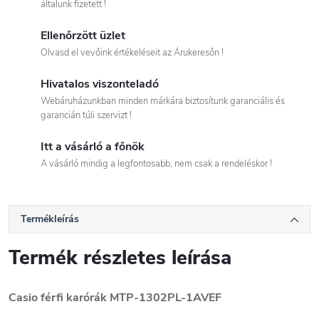
általunk fizetett !
Ellenőrzött üzlet
Olvasd el vevőink értékeléseit az Árukeresőn !
Hivatalos viszonteladó
Webáruházunkban minden márkára biztosítunk garanciális és
garancián túli szervizt !
Itt a vásárló a főnök
A vásárló mindig a legfontosabb, nem csak a rendeléskor !
Termékleírás
Termék részletes leírása
Casio férfi karórák
MTP-1302PL-1AVEF