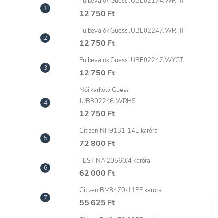
l
Fülbevalók Guess JUBE02174JWRHT
12 750 Ft
Fülbevalók Guess JUBE02247JWRHT
12 750 Ft
Fülbevalók Guess JUBE02247JWYGT
12 750 Ft
Női karkötő Guess
JUBB02246JWRHS
12 750 Ft
Citizen NH9131-14E karóra
72 800 Ft
FESTINA 20560/4 karóra
62 000 Ft
Citizen BM8470-11EE karóra
55 625 Ft