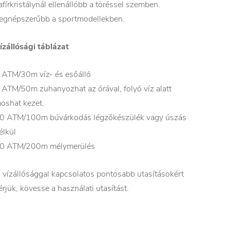
afírkristálynál ellenállóbb a töréssel szemben.
egnépszerűbb a sportmodellekben.
ízállósági táblázat
 ATM/30m víz- és esőálló
 ATM/50m zuhanyozhat az órával, folyó víz alatt
oshat kezet.
0 ATM/100m búvárkodás légzőkészülék vagy úszás
élkül
0 ATM/200m mélymerülés
 vízállósággal kapcsolatos pontosabb utasításokért
érjük, kövesse a használati utasítást.