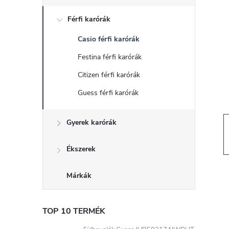
d
Férfi karórák
a
Casio férfi karórák
l
Festina férfi karórák
s
Citizen férfi karórák
Guess férfi karórák
ó
Gyerek karórák
p
a
Ékszerek
n
Márkák
e
TOP 10 TERMÉK