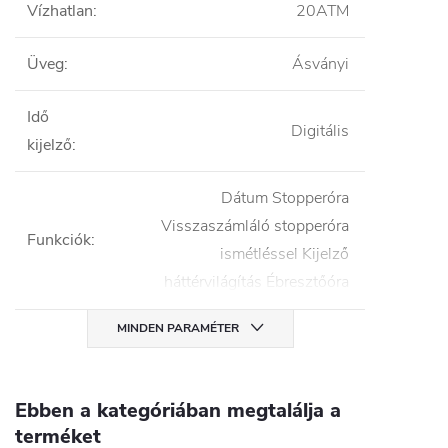
Vízhatlan
:
20ATM
Üveg
:
Ásványi
Idő
Digitális
kijelző
:
Dátum Stopperóra
Visszaszámláló stopperóra
Funkciók
:
ismétléssel Kijelző
háttérvilágítás Ébresztőóra
MINDEN PARAMÉTER
Ebben a kategóriában megtalálja a
terméket