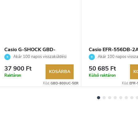
Casio G-SHOCK GBD-
Casio EFR-556DB-2
800UC-5ER karóra
karóra
Akár 100 napos visszaküldési
Akár 100 napos vissza
lehetőség. Hivatalos márkakereskedő.
lehetőség. Hivatalos márka
37 900 Ft
50 685 Ft
KOSÁRBA
K
Raktáron
Külső raktáron
Kód:
GBD-800UC-5ER
Kód:
EFR-