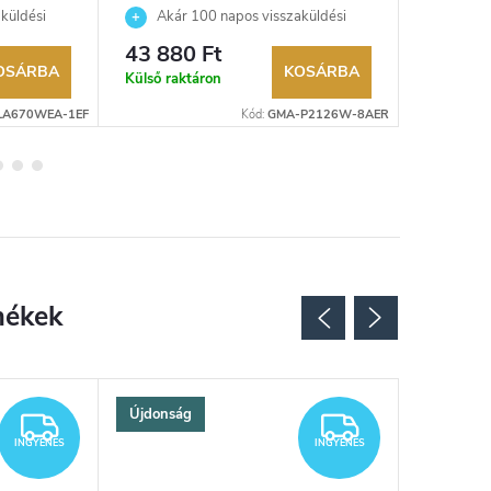
P2126W-8AER karóra
1A7ER 
küldési
Akár 100 napos visszaküldési
Akár 
kereskedő.
lehetőség. Hivatalos márkakereskedő.
lehetőség
43 880 Ft
64 295
OSÁRBA
KOSÁRBA
Külső raktáron
Külső rak
LA670WEA-1EF
Kód:
GMA-P2126W-8AER
Újdonság
INGYENES
INGYENES
INGYENES
INGYENES