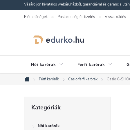
Ugrás
Vásároljon hivatalos webáruházból, garanciával és garancia utáni s
a
Elérhetőségek
Postaköltség és fizetés
Visszaküldés –
fő
tartalomhoz
Női karórák
Férfi karórák
G
Férfi karórák
Casio férfi karórák
Casio G-SHO
Kezdőlap
O
Kategóriák
Kategóriák
átugrása
l
Női karórák