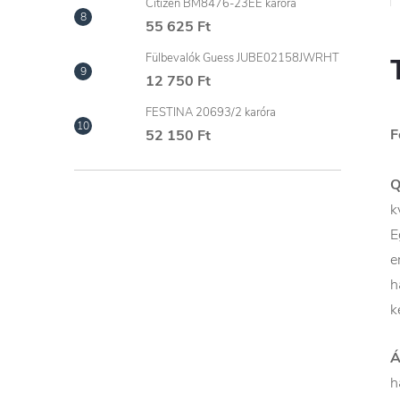
Citizen BM8476-23EE karóra
55 625 Ft
Fülbevalók Guess JUBE02158JWRHT
12 750 Ft
FESTINA 20693/2 karóra
F
52 150 Ft
Q
k
E
e
h
k
Á
h