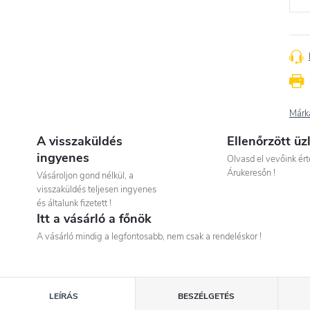
Márk
A visszaküldés
Ellenőrzött üz
ingyenes
Olvasd el vevőink ért
Árukeresőn !
Vásároljon gond nélkül, a
visszaküldés teljesen ingyenes
és általunk fizetett !
Itt a vásárló a főnök
A vásárló mindig a legfontosabb, nem csak a rendeléskor !
LEÍRÁS
BESZÉLGETÉS