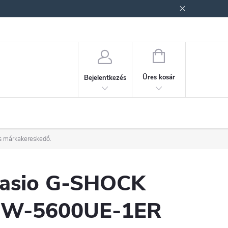
ek (ÁSZF)
Adatkezelési tájékoztató
Jogi nyilatkozat
Fogyasztóvéd
KOSÁR
Üres kosár
Bejelentkezés
os márkakereskedő.
asio G-SHOCK
W-5600UE-1ER