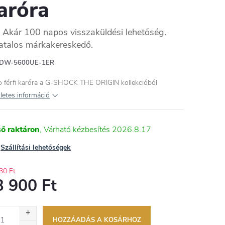
aróra
Akár 100 napos visszaküldési lehetőség.
atalos márkakereskedő.
DW-5600UE-1ER
o férfi karóra a G-SHOCK THE ORIGIN kollekcióból
letes információ
ső raktáron
2026.8.17
Szállítási lehetőségek
30 Ft
3 900 Ft
égár:
HOZZÁADÁS A KOSÁRHOZ