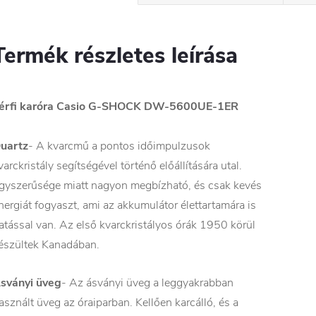
Termék részletes leírása
érfi karóra Casio G-SHOCK DW-5600UE-1ER
uartz
- A kvarcmű a pontos időimpulzusok
varckristály segítségével történő előállítására utal.
gyszerűsége miatt nagyon megbízható, és csak kevés
nergiát fogyaszt, ami az akkumulátor élettartamára is
atással van. Az első kvarckristályos órák 1950 körül
észültek Kanadában.
sványi üveg
- Az ásványi üveg a leggyakrabban
asznált üveg az óraiparban. Kellően karcálló, és a