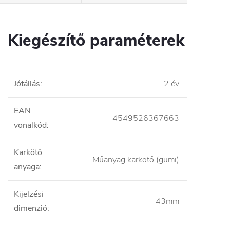
Kiegészítő paraméterek
Jótállás
:
2 év
EAN
4549526367663
vonalkód
:
Karkötő
Műanyag karkötő (gumi)
anyaga
:
Kijelzési
43mm
dimenzió
: