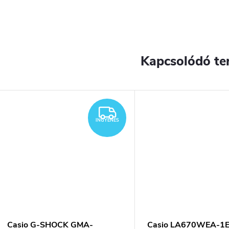
Kapcsolódó te
YENES
INGYENES
INGYENES
Casio G-SHOCK GMA-
Casio LA670WEA-1EF