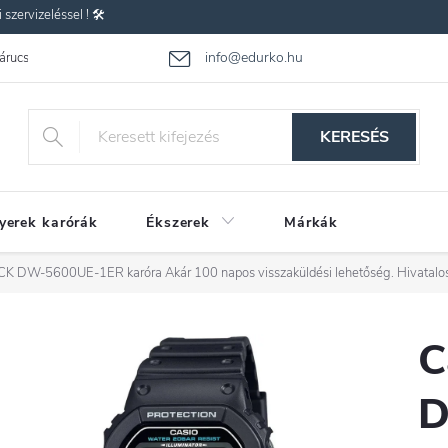
zervizeléssel ! 🛠️
info@edurko.hu
 árucsere
Reklamáció
Gyakran ismételt kérdések
Üzleti feltétel
KERESÉS
yerek karórák
Ékszerek
Márkák
CK DW-5600UE-1ER karóra
Akár 100 napos visszaküldési lehetőség. Hivatal
C
D