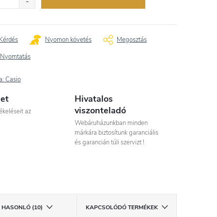
Kérdés
Nyomon követés
Megosztás
Nyomtatás
a:
Casio
let
Hivatalos
viszonteladó
ékeléseit az
Webáruházunkban minden
márkára biztosítunk garanciális
és garancián túli szervizt !
HASONLÓ (10)
KAPCSOLÓDÓ TERMÉKEK