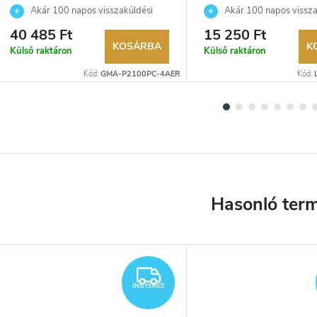
P2100PC-4AER karóra
Akár 100 napos visszaküldési
Akár 100 napos vissza
lehetőség. Hivatalos márkakereskedő.
lehetőség. Hivatalos márka
40 485 Ft
15 250 Ft
KOSÁRBA
K
Külső raktáron
Külső raktáron
Kód:
GMA-P2100PC-4AER
Kód:
YENES
INGYENES
INGYENES