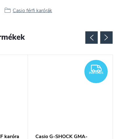
Casio férfi karórák
rmékek
INGYENES
INGYENES
 karóra
Casio G-SHOCK GMA-
Casio 