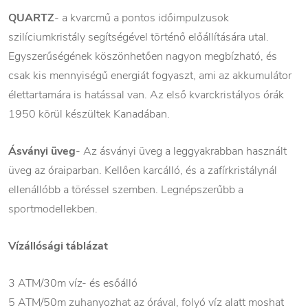
QUARTZ
- a kvarcmű a pontos időimpulzusok
szilíciumkristály segítségével történő előállítására utal.
Egyszerűségének köszönhetően nagyon megbízható, és
csak kis mennyiségű energiát fogyaszt, ami az akkumulátor
élettartamára is hatással van. Az első kvarckristályos órák
1950 körül készültek Kanadában.
Ásványi üveg
- Az ásványi üveg a leggyakrabban használt
üveg az óraiparban. Kellően karcálló, és a zafírkristálynál
ellenállóbb a töréssel szemben. Legnépszerűbb a
sportmodellekben.
Vízállósági táblázat
3 ATM/30m víz- és esőálló
5 ATM/50m zuhanyozhat az órával, folyó víz alatt moshat