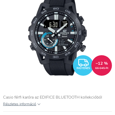
INGYEN
–12 %
INGYENES
66 045 Ft
Casio férfi karóra az EDIFICE BLUETOOTH kollekcióból
Részletes információ