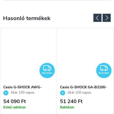
NGYENES
INGYENES
I
INGYENES
INGYENES
Casio G-SHOCK AWG-
Casio G-SHOCK GA-B2100-
M100A-1AER karóra
1AER karóra
Akár 100 napos
Akár 100 napos
visszaküldési lehetőség. Hivatalos
visszaküldési lehetőség. Hivatalos
54 090 Ft
51 240 Ft
márkakereskedő.
márkakereskedő.
Külső raktáron
Raktáron