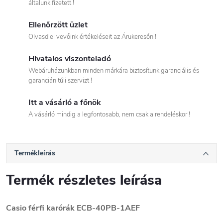
általunk fizetett !
Ellenőrzött üzlet
Olvasd el vevőink értékeléseit az Árukeresőn !
Hivatalos viszonteladó
Webáruházunkban minden márkára biztosítunk garanciális és
garancián túli szervizt !
Itt a vásárló a főnök
A vásárló mindig a legfontosabb, nem csak a rendeléskor !
Termékleírás
Termék részletes leírása
Casio férfi karórák ECB-40PB-1AEF