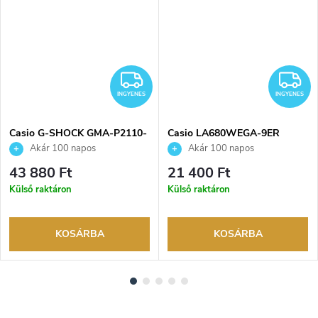
NGYENES
INGYENES
I
INGYENES
INGYENES
Casio G-SHOCK GMA-P2110-
Casio LA680WEGA-9ER
7AER karóra
karóra
Akár 100 napos
Akár 100 napos
visszaküldési lehetőség. Hivatalos
visszaküldési lehetőség. Hivatalos
43 880 Ft
21 400 Ft
márkakereskedő.
márkakereskedő.
Külső raktáron
Külső raktáron
KOSÁRBA
KOSÁRBA