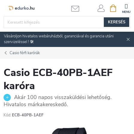
Ugrás
KOSÁR
a
fő
KERESÉS
tartalomhoz
Vásároljon hivatalos webáruházból, garanciával és garancia utáni
szervizeléssel ! 🛠️
Casio férfi karórák
Casio ECB-40PB-1AEF
karóra
Akár 100 napos visszaküldési lehetőség.
Hivatalos márkakereskedő.
Kód:
ECB-40PB-1AEF