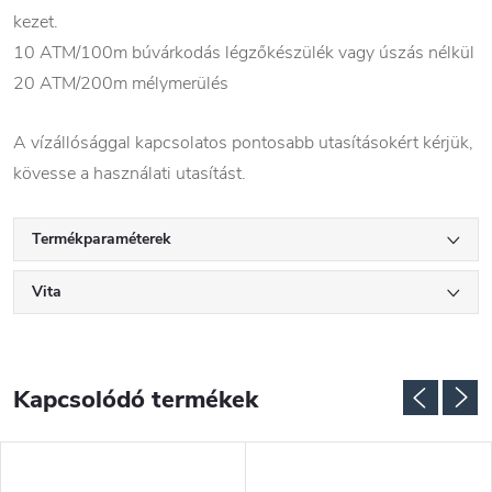
kezet.
10 ATM/100m búvárkodás légzőkészülék vagy úszás nélkül
20 ATM/200m mélymerülés
A vízállósággal kapcsolatos pontosabb utasításokért kérjük,
kövesse a használati utasítást.
Termékparaméterek
Vita
Kapcsolódó termékek