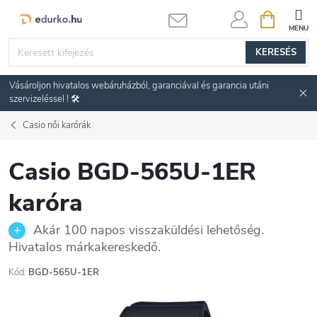
Ugrás
KOSÁR
a
fő
KERESÉS
tartalomhoz
Vásároljon hivatalos webáruházból, garanciával és garancia utáni
szervizeléssel ! 🛠️
Casio női karórák
Casio BGD-565U-1ER
karóra
Akár 100 napos visszaküldési lehetőség.
Hivatalos márkakereskedő.
Kód:
BGD-565U-1ER