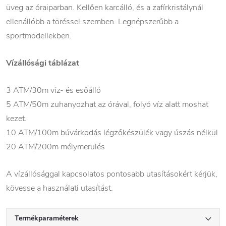
üveg az óraiparban. Kellően karcálló, és a zafírkristálynál
ellenállóbb a töréssel szemben. Legnépszerűbb a
sportmodellekben.
Vízállósági táblázat
3 ATM/30m víz- és esőálló
5 ATM/50m zuhanyozhat az órával, folyó víz alatt moshat
kezet.
10 ATM/100m búvárkodás légzőkészülék vagy úszás nélkül
20 ATM/200m mélymerülés
A vízállósággal kapcsolatos pontosabb utasításokért kérjük,
kövesse a használati utasítást.
Termékparaméterek