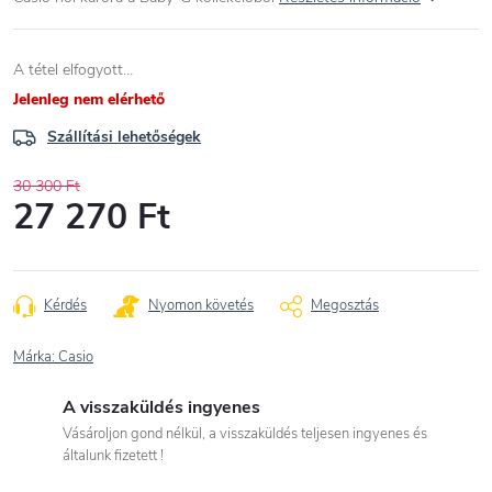
A tétel elfogyott…
Jelenleg nem elérhető
Szállítási lehetőségek
30 300 Ft
27 270 Ft
Egységár:
Kérdés
Nyomon követés
Megosztás
Márka:
Casio
A visszaküldés ingyenes
Vásároljon gond nélkül, a visszaküldés teljesen ingyenes és
általunk fizetett !