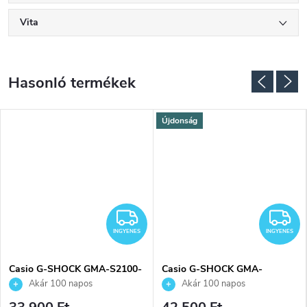
Vita
Újdonság
NGYENES
INGYENES
I
INGYENES
INGYENES
Casio G-SHOCK GMA-S2100-
Casio G-SHOCK GMA-
4AER karóra
P2100SR-1AER karóra
Akár 100 napos
Akár 100 napos
visszaküldési lehetőség. Hivatalos
visszaküldési lehetőség. Hivatalos