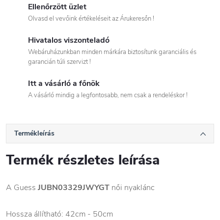
Ellenőrzött üzlet
Olvasd el vevőink értékeléseit az Árukeresőn !
Hivatalos viszonteladó
Webáruházunkban minden márkára biztosítunk garanciális és
garancián túli szervizt !
Itt a vásárló a főnök
A vásárló mindig a legfontosabb, nem csak a rendeléskor !
Termékleírás
Termék részletes leírása
A Guess
JUBN03329JWYGT
női nyaklánc
Hossza állítható: 42cm - 50cm