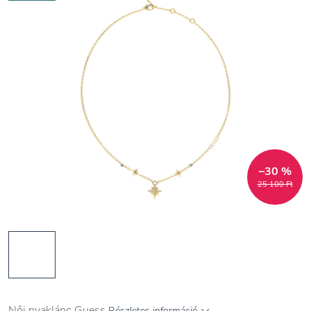
–30 %
25 100 Ft
Női nyaklánc Guess
Részletes információ