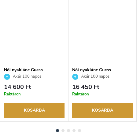
Női nyaklánc Guess
Női nyaklánc Guess
JUBN06043JWRHT
JUBN04606JWRHT
Akár 100 napos
Akár 100 napos
visszaküldési lehetőség. Hivatalos
visszaküldési lehetőség. Hivatalos
14 600 Ft
16 450 Ft
márkakereskedő.
márkakereskedő.
Raktáron
Raktáron
KOSÁRBA
KOSÁRBA