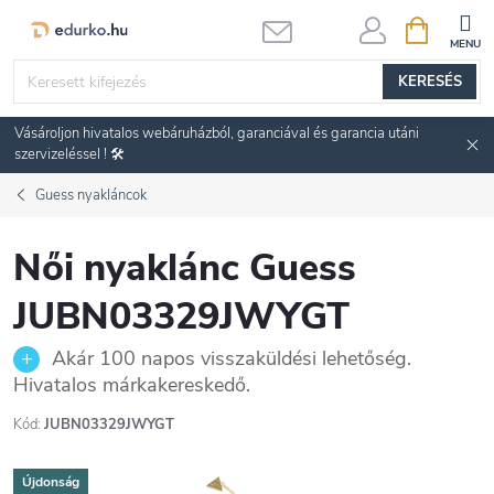
Ugrás
KOSÁR
a
fő
KERESÉS
tartalomhoz
Vásároljon hivatalos webáruházból, garanciával és garancia utáni
szervizeléssel ! 🛠️
Guess nyakláncok
Női nyaklánc Guess
JUBN03329JWYGT
Akár 100 napos visszaküldési lehetőség.
Hivatalos márkakereskedő.
Kód:
JUBN03329JWYGT
Újdonság