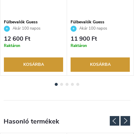
Fülbevalók Guess
Fülbevalók Guess
JUBE03237JWYGT
JUBE04209JWRHT
Akár 100 napos
Akár 100 napos
visszaküldési lehetőség. Hivatalos
visszaküldési lehetőség. Hivatalos
12 600 Ft
11 900 Ft
márkakereskedő.
márkakereskedő.
Raktáron
Raktáron
KOSÁRBA
KOSÁRBA