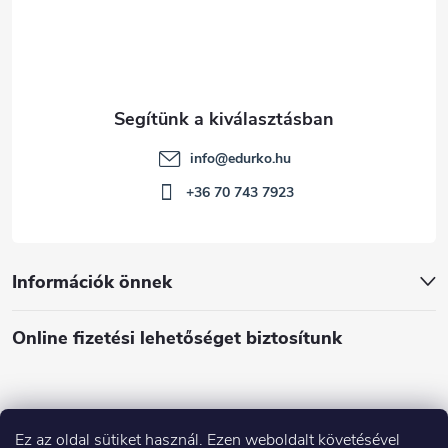
info
@
edurko.hu
+36 70 743 7923
Információk önnek
Online fizetési lehetőséget biztosítunk
Ez az oldal sütiket használ. Ezen weboldalt követésével
Á