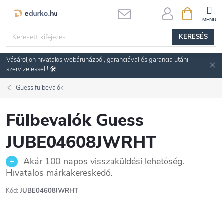
Ugrás
KOSÁR
a
fő
KERESÉS
tartalomhoz
Vásároljon hivatalos webáruházból, garanciával és garancia utáni
szervizeléssel ! 🛠️
Guess fülbevalók
Fülbevalók Guess
JUBE04608JWRHT
Akár 100 napos visszaküldési lehetőség.
Hivatalos márkakereskedő.
Kód:
JUBE04608JWRHT