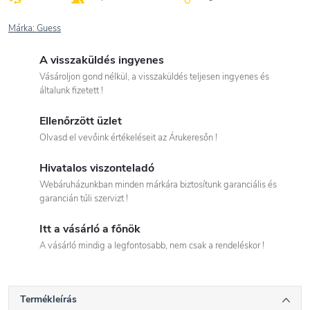
Márka:
Guess
A visszaküldés ingyenes
Vásároljon gond nélkül, a visszaküldés teljesen ingyenes és
általunk fizetett !
Ellenőrzött üzlet
Olvasd el vevőink értékeléseit az Árukeresőn !
Hivatalos viszonteladó
Webáruházunkban minden márkára biztosítunk garanciális és
garancián túli szervizt !
Itt a vásárló a főnök
A vásárló mindig a legfontosabb, nem csak a rendeléskor !
Termékleírás