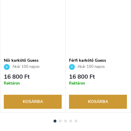
Női karkötő Guess
Férfi karkötő Guess
JUBB05057JWRHS
JUMB05015JWSTS
Akár 100 napos
Akár 100 napos
visszaküldési lehetőség. Hivatalos
visszaküldési lehetőség. Hivatalos
16 800 Ft
16 800 Ft
márkakereskedő.
márkakereskedő.
Raktáron
Raktáron
KOSÁRBA
KOSÁRBA