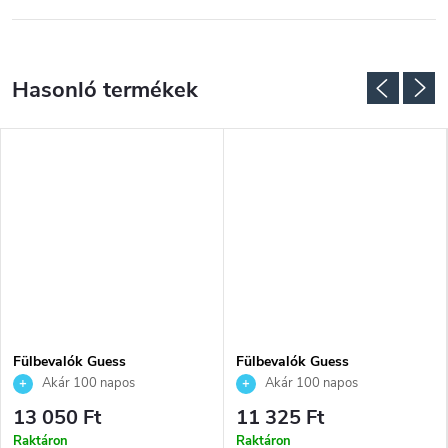
Fülbevalók Guess
Fülbevalók Guess
JUBE05548JWYGT
JUBE06289JWYGT
Akár 100 napos
Akár 100 napos
visszaküldési lehetőség. Hivatalos
visszaküldési lehetőség. Hivatalos
13 050 Ft
11 325 Ft
márkakereskedő.
márkakereskedő.
Raktáron
Raktáron