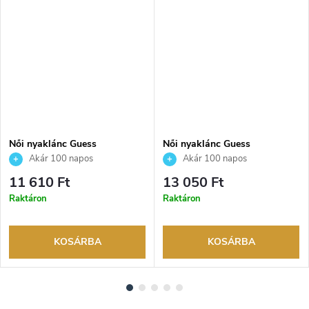
Női nyaklánc Guess
Női nyaklánc Guess
JUBN06047JWYGT
JUBN06016JWYGT
Akár 100 napos
Akár 100 napos
visszaküldési lehetőség. Hivatalos
visszaküldési lehetőség. Hivatalos
11 610 Ft
13 050 Ft
márkakereskedő.
márkakereskedő.
Raktáron
Raktáron
KOSÁRBA
KOSÁRBA