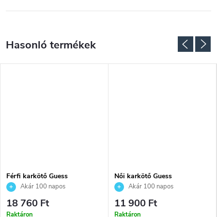
Férfi karkötő Guess
Női karkötő Guess
JUMB06034JWSTS
JUBB06082JWYGS
Akár 100 napos
Akár 100 napos
visszaküldési lehetőség. Hivatalos
visszaküldési lehetőség. Hivatalos
18 760 Ft
11 900 Ft
márkakereskedő.
márkakereskedő.
Raktáron
Raktáron