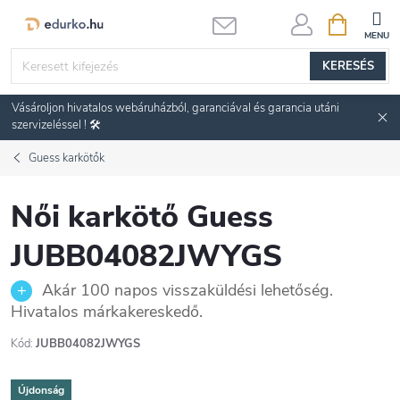
Ugrás
KOSÁR
a
fő
KERESÉS
tartalomhoz
Vásároljon hivatalos webáruházból, garanciával és garancia utáni
szervizeléssel ! 🛠️
Guess karkötők
Női karkötő Guess
JUBB04082JWYGS
Akár 100 napos visszaküldési lehetőség.
Hivatalos márkakereskedő.
Kód:
JUBB04082JWYGS
Újdonság