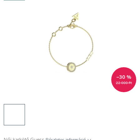
–30 %
22 000 Ft
Női karkötő Guess
Részletes információ