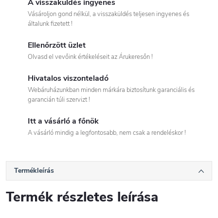
A visszaküldés ingyenes
Vásároljon gond nélkül, a visszaküldés teljesen ingyenes és
általunk fizetett !
Ellenőrzött üzlet
Olvasd el vevőink értékeléseit az Árukeresőn !
Hivatalos viszonteladó
Webáruházunkban minden márkára biztosítunk garanciális és
garancián túli szervizt !
Itt a vásárló a főnök
A vásárló mindig a legfontosabb, nem csak a rendeléskor !
Termékleírás
Termék részletes leírása