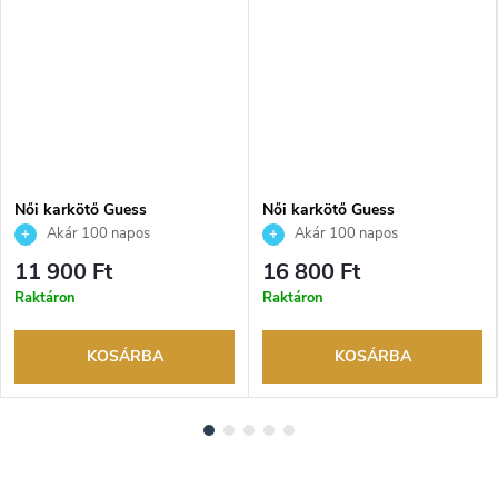
Női karkötő Guess
Női karkötő Guess
JUBB06208JWRHS
JUBB05214JWRHS
Akár 100 napos
Akár 100 napos
visszaküldési lehetőség. Hivatalos
visszaküldési lehetőség. Hivatalos
11 900 Ft
16 800 Ft
márkakereskedő.
márkakereskedő.
Raktáron
Raktáron
KOSÁRBA
KOSÁRBA