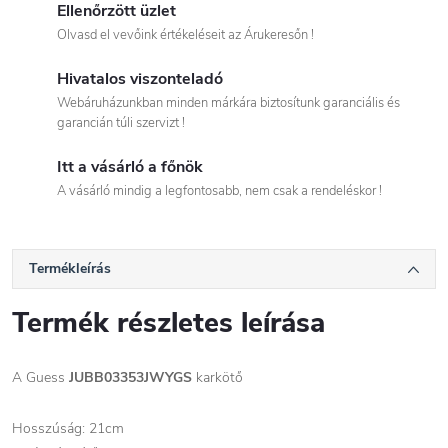
Ellenőrzött üzlet
Olvasd el vevőink értékeléseit az Árukeresőn !
Hivatalos viszonteladó
Webáruházunkban minden márkára biztosítunk garanciális és
garancián túli szervizt !
Itt a vásárló a főnök
A vásárló mindig a legfontosabb, nem csak a rendeléskor !
Termékleírás
Termék részletes leírása
A Guess
JUBB03353JWYGS
karkötő
Hosszúság: 21cm