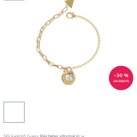
–30 %
24 000 Ft
Női karkötő Guess
Részletes információ