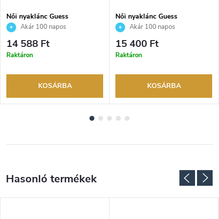
Női nyaklánc Guess
Női nyaklánc Guess
JUBN02245JWRHAQT
JUBN04649JWYGT
Akár 100 napos
Akár 100 napos
visszaküldési lehetőség. Hivatalos
visszaküldési lehetőség. Hivatalos
14 588 Ft
15 400 Ft
márkakereskedő.
márkakereskedő.
Raktáron
Raktáron
KOSÁRBA
KOSÁRBA