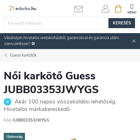
Ugrás
KOSÁR
a
fő
KERESÉS
tartalomhoz
Vásároljon hivatalos webáruházból, garanciával és garancia utáni
szervizeléssel ! 🛠️
Guess karkötők
Női karkötő Guess
JUBB03353JWYGS
Akár 100 napos visszaküldési lehetőség.
Hivatalos márkakereskedő.
Kód:
JUBB03353JWYGS
Újdonság