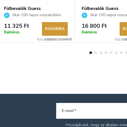
Fülbevalók Guess
Fülbevalók Guess
JUBE06015JWRHT
JUBE04471JWRHT
Akár 100 napos visszaküldési
Akár 100 napos vissza
lehetőség. Hivatalos márkakereskedő.
lehetőség. Hivatalos márka
11 325 Ft
16 800 Ft
KOSÁRBA
K
Raktáron
Raktáron
Kód:
JUBE06015JWRHT
Kód:
JU
E-mail
Hozzájárulok, hogy az általam ön