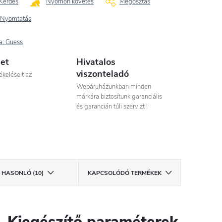
Kérdés
Nyomon követés
Megosztás
Nyomtatás
a:
Guess
let
Hivatalos
viszonteladó
ékeléseit az
Webáruházunkban minden
márkára biztosítunk garanciális
és garancián túli szervizt !
HASONLÓ (10)
KAPCSOLÓDÓ TERMÉKEK
Kiegészítő paraméterek