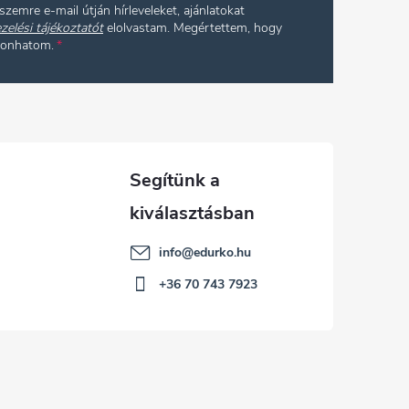
szemre e-mail útján hírleveleket, ajánlatokat
zelési tájékoztatót
elolvastam. Megértettem, hogy
vonhatom.
info
@
edurko.hu
+36 70 743 7923