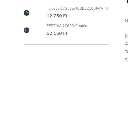
Fülbevalók Guess JUBE02158JWRHT
12 750 Ft
N
FESTINA 20693/2 karóra
52 150 Ft
K
A
T
S