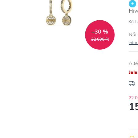
Hiv
Kód:
–30 %
Női 
22 000 Ft
info
A té
Jel
22 0
1
Egys