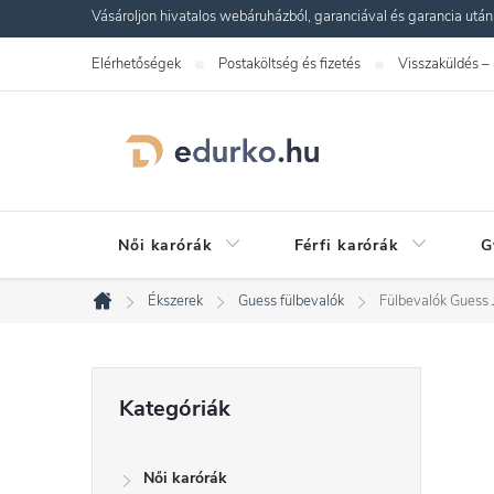
Ugrás
Vásároljon hivatalos webáruházból, garanciával és garancia utáni s
a
Elérhetőségek
Postaköltség és fizetés
Visszaküldés –
fő
tartalomhoz
Női karórák
Férfi karórák
G
Ékszerek
Guess fülbevalók
Fülbevalók Gue
Kezdőlap
O
Kategóriák
Kategóriák
átugrása
l
Női karórák