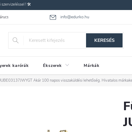
zervizeléssel ! 🛠️
info@edurko.hu
 árucsere
Reklamáció
Gyakran ismételt kérdések
Üzleti feltétel
KERESÉS
yerek karórák
Ékszerek
Márkák
ss JUBE03137JWYGT
Akár 100 napos visszaküldési lehetőség. Hivatalos márkak
F
J