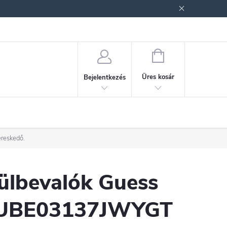
ek (ÁSZF)
Adatkezelési tájékoztató
Jogi nyilatkozat
Fogyasztóvéd
KOSÁR
Üres kosár
Bejelentkezés
ereskedő.
ülbevalók Guess
UBE03137JWYGT