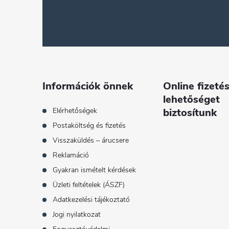
á
b
l
é
Információk önnek
Online fizetés
lehetőséget
c
Elérhetőségek
biztosítunk
Postaköltség és fizetés
Visszaküldés – árucsere
Reklamáció
Gyakran ismételt kérdések
Üzleti feltételek (ÁSZF)
Adatkezelési tájékoztató
Jogi nyilatkozat