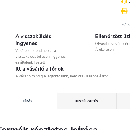
Márk
A visszaküldés
Ellenőrzött üz
ingyenes
Olvasd el vevőink ért
Árukeresőn !
Vásároljon gond nélkül, a
visszaküldés teljesen ingyenes
és általunk fizetett !
Itt a vásárló a főnök
A vásárló mindig a legfontosabb, nem csak a rendeléskor !
LEÍRÁS
BESZÉLGETÉS
Termék részletes leírása