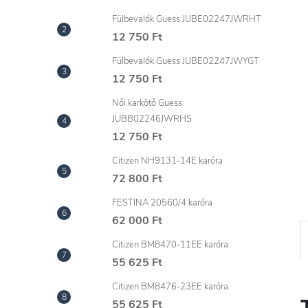
l
Fülbevalók Guess JUBE02247JWRHT
12 750 Ft
Fülbevalók Guess JUBE02247JWYGT
12 750 Ft
Női karkötő Guess
JUBB02246JWRHS
12 750 Ft
Citizen NH9131-14E karóra
72 800 Ft
FESTINA 20560/4 karóra
62 000 Ft
Citizen BM8470-11EE karóra
55 625 Ft
Citizen BM8476-23EE karóra
55 625 Ft