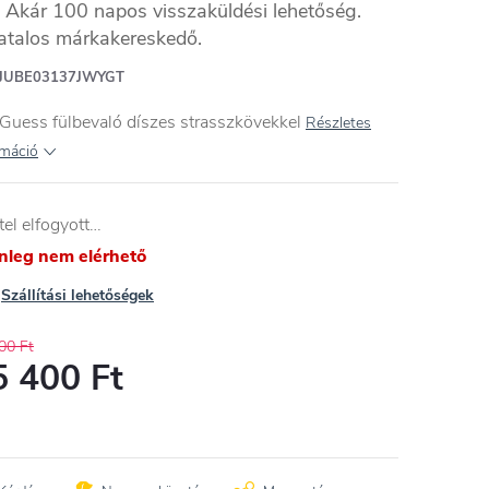
Akár 100 napos visszaküldési lehetőség.
atalos márkakereskedő.
JUBE03137JWYGT
Guess fülbevaló díszes strasszkövekkel
Részletes
rmáció
tel elfogyott…
enleg nem elérhető
Szállítási lehetőségek
00 Ft
5 400 Ft
égár: