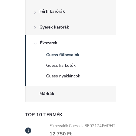
d
Férfi karórák
a
Gyerek karórák
l
s
Ékszerek
Guess fülbevalók
ó
Guess karkötők
p
Guess nyakláncok
a
Márkák
n
TOP 10 TERMÉK
e
Fülbevalók Guess JUBE02174JWRHT
12 750 Ft