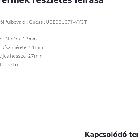
ői fülbevalók Guess JUBE03137JWYGT
ör átmérő: 13mm
 dísz mérete: 11mm
eljes hossza: 27mm
trasszkő
Kapcsolódó te