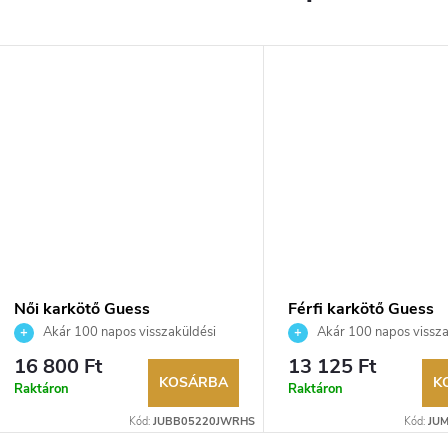
Női karkötő Guess
Férfi karkötő Guess
JUBB05220JWRHS
JUMB05028JWSTS
Akár 100 napos visszaküldési
Akár 100 napos vissza
lehetőség. Hivatalos márkakereskedő.
lehetőség. Hivatalos márka
16 800 Ft
13 125 Ft
KOSÁRBA
K
Raktáron
Raktáron
Kód:
JUBB05220JWRHS
Kód:
JU