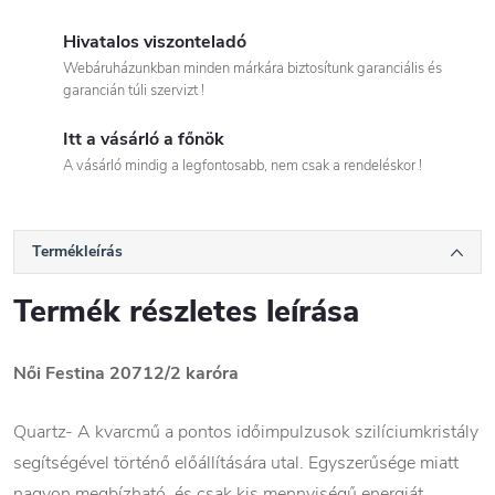
Hivatalos viszonteladó
Webáruházunkban minden márkára biztosítunk garanciális és
garancián túli szervizt !
Itt a vásárló a főnök
A vásárló mindig a legfontosabb, nem csak a rendeléskor !
Termékleírás
Termék részletes leírása
Női Festina 20712/2
karóra
Quartz- A kvarcmű a pontos időimpulzusok szilíciumkristály
segítségével történő előállítására utal. Egyszerűsége miatt
nagyon megbízható, és csak kis mennyiségű energiát