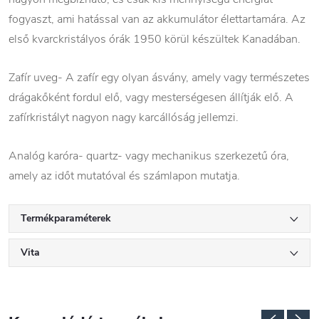
fogyaszt, ami hatással van az akkumulátor élettartamára. Az
első kvarckristályos órák 1950 körül készültek Kanadában.
Zafír uveg- A zafír egy olyan ásvány, amely vagy természetes
drágakőként fordul elő, vagy mesterségesen állítják elő. A
zafírkristályt nagyon nagy karcállóság jellemzi.
Analóg karóra- quartz- vagy mechanikus szerkezetű óra,
amely az időt mutatóval és számlapon mutatja.
Termékparaméterek
Vita