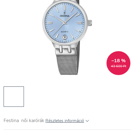
–18 %
43 600 Ft
Festina
női
karórák
Részletes információ