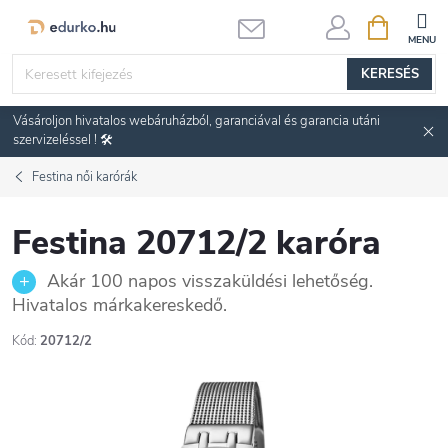
Ugrás
KOSÁR
a
fő
KERESÉS
tartalomhoz
Vásároljon hivatalos webáruházból, garanciával és garancia utáni
szervizeléssel ! 🛠️
Festina női karórák
Festina 20712/2 karóra
Akár 100 napos visszaküldési lehetőség.
Hivatalos márkakereskedő.
Kód:
20712/2