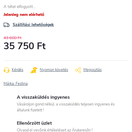
A tétel elfogyott…
Jelenleg nem elérhető
Szállítási lehetőségek
43 600 Ft
35 750 Ft
Egységár:
Kérdés
Nyomon követés
Megosztás
Márka:
Festina
A visszaküldés ingyenes
Vásároljon gond nélkül, a visszaküldés teljesen ingyenes és
általunk fizetett !
Ellenőrzött üzlet
Olvasd el vevőink értékeléseit az Árukeresőn !