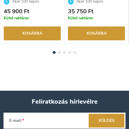
Akár 100 napos
Akár 100 napos
visszaküldési lehetőség. Hivatalos
visszaküldési lehetőség. Hivatalos
45 900 Ft
35 750 Ft
márkakereskedő.
márkakereskedő.
Külső raktáron
Külső raktáron
KOSÁRBA
KOSÁRBA
Feliratkozás hírlevélre
L
E-mail
KÜLDÉS