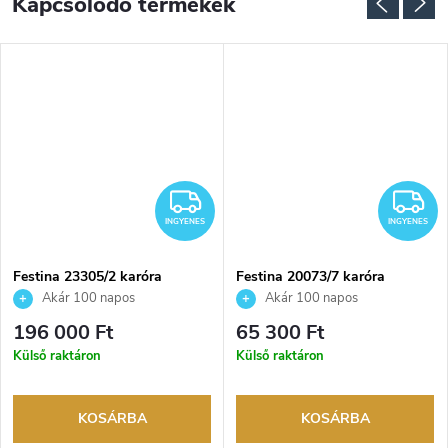
Kapcsolódó termékek
INGYENES
I
INGYENES
INGYENES
Festina 23305/2 karóra
Festina 20073/7 karóra
Akár 100 napos
Akár 100 napos
visszaküldési lehetőség. Hivatalos
visszaküldési lehetőség. Hivatalos
196 000 Ft
65 300 Ft
márkakereskedő.
márkakereskedő.
Külső raktáron
Külső raktáron
KOSÁRBA
KOSÁRBA