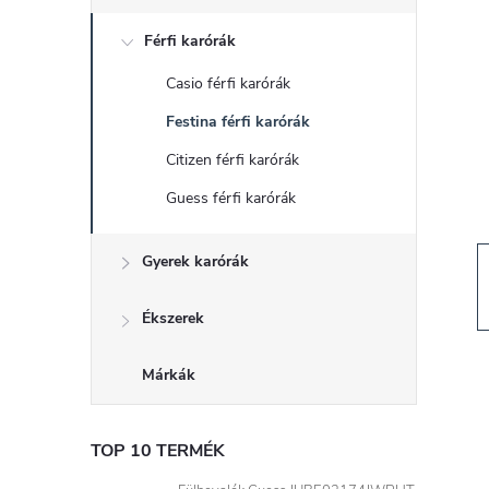
d
Férfi karórák
a
Casio férfi karórák
l
Festina férfi karórák
s
Citizen férfi karórák
Guess férfi karórák
ó
Gyerek karórák
p
a
Ékszerek
n
Márkák
e
TOP 10 TERMÉK