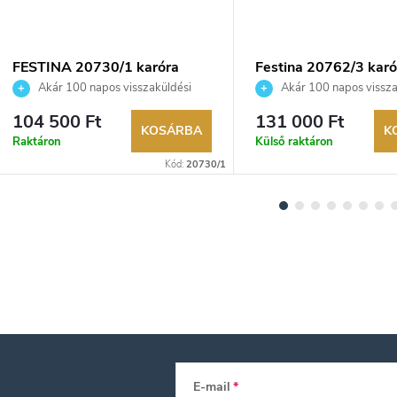
FESTINA 20730/1 karóra
Festina 20762/3 karó
Akár 100 napos visszaküldési
Akár 100 napos vissza
lehetőség. Hivatalos márkakereskedő.
lehetőség. Hivatalos márka
104 500 Ft
131 000 Ft
KOSÁRBA
K
Raktáron
Külső raktáron
Kód:
20730/1
E-mail