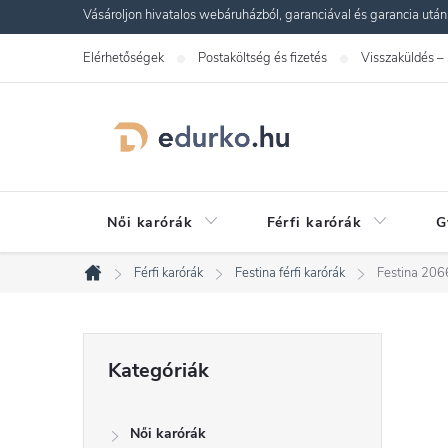
Ugrás
Vásároljon hivatalos webáruházból, garanciával és garancia utáni s
a
Elérhetőségek
Postaköltség és fizetés
Visszaküldés –
fő
tartalomhoz
Női karórák
Férfi karórák
G
Férfi karórák
Festina férfi karórák
Festina 206
Kezdőlap
O
Kategóriák
Kategóriák
átugrása
l
Női karórák