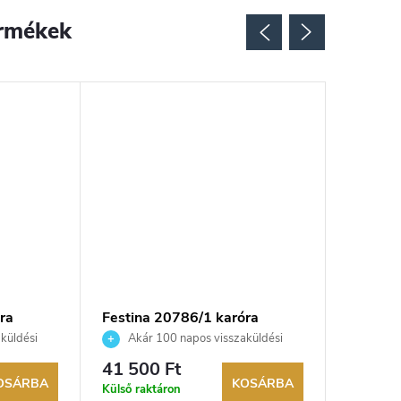
rmékek
ra
Festina 20786/1 karóra
Festina
küldési
Akár 100 napos visszaküldési
Akár 
kereskedő.
lehetőség. Hivatalos márkakereskedő.
lehetőség
41 500 Ft
86 700
OSÁRBA
KOSÁRBA
Külső raktáron
Külső rak