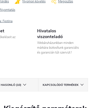
Kérdés
Nyomon követés
Megosztás
Nyomtatás
a:
Festina
let
Hivatalos
viszonteladó
ékeléseit az
Webáruházunkban minden
márkára biztosítunk garanciális
és garancián túli szervizt !
HASONLÓ (10)
KAPCSOLÓDÓ TERMÉKEK