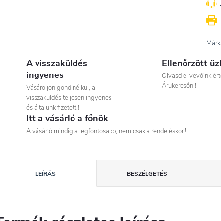
Márk
A visszaküldés
Ellenőrzött üz
ingyenes
Olvasd el vevőink ért
Árukeresőn !
Vásároljon gond nélkül, a
visszaküldés teljesen ingyenes
és általunk fizetett !
Itt a vásárló a főnök
A vásárló mindig a legfontosabb, nem csak a rendeléskor !
LEÍRÁS
BESZÉLGETÉS