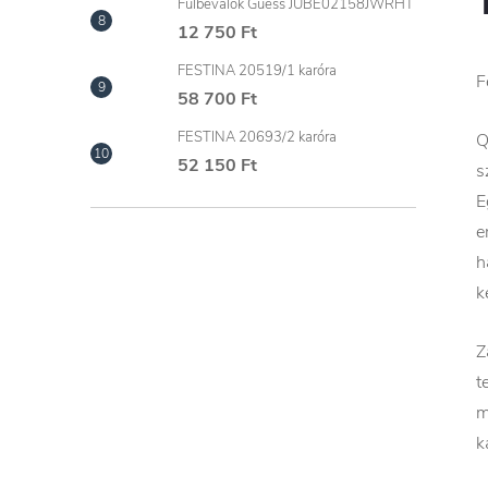
Fülbevalók Guess JUBE02158JWRHT
12 750 Ft
FESTINA 20519/1 karóra
F
58 700 Ft
FESTINA 20693/2 karóra
Q
52 150 Ft
s
E
e
h
k
Z
t
m
k