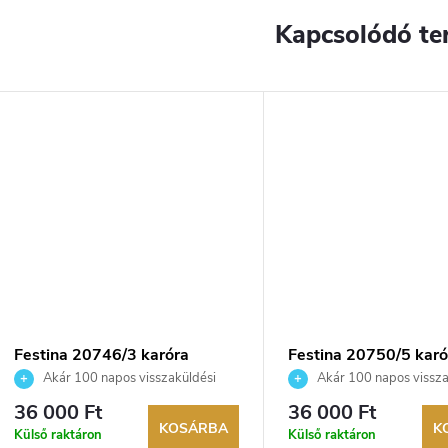
Kapcsolódó te
Festina 20746/3 karóra
Festina 20750/5 karó
Akár 100 napos visszaküldési
Akár 100 napos vissza
lehetőség. Hivatalos márkakereskedő.
lehetőség. Hivatalos márka
36 000 Ft
36 000 Ft
KOSÁRBA
K
Külső raktáron
Külső raktáron