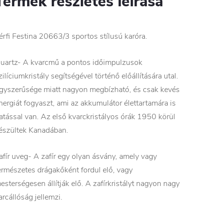
Termék részletes leírása
érfi Festina 20663/3 sportos stílusú karóra.
uartz- A kvarcmű a pontos időimpulzusok
zilíciumkristály segítségével történő előállítására utal.
gyszerűsége miatt nagyon megbízható, és csak kevés
nergiát fogyaszt, ami az akkumulátor élettartamára is
atással van. Az első kvarckristályos órák 1950 körül
észültek Kanadában.
afír uveg- A zafír egy olyan ásvány, amely vagy
ermészetes drágakőként fordul elő, vagy
esterségesen állítják elő. A zafírkristályt nagyon nagy
arcállóság jellemzi.