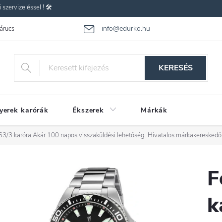
zervizeléssel ! 🛠️
info@edurko.hu
 árucsere
Reklamáció
Gyakran ismételt kérdések
Üzleti feltétel
KERESÉS
yerek karórák
Ékszerek
Márkák
63/3 karóra
Akár 100 napos visszaküldési lehetőség. Hivatalos márkakereskedő
F
k