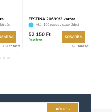
ra
FESTINA 20699/2 karóra
Festina
küldési
Akár 100 napos visszaküldési
Akár 
kereskedő.
lehetőség. Hivatalos márkakereskedő.
lehetőség
52 150 Ft
62 000
OSÁRBA
KOSÁRBA
Raktáron
Raktáron
Kód:
20762/3
Kód:
20699/2
KÜLDÉS