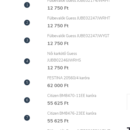
l
Fülbevalók Guess JUBE02174JWRHT
12 750 Ft
Fülbevalók Guess JUBE02247JWRHT
12 750 Ft
Fülbevalók Guess JUBE02247JWYGT
12 750 Ft
Női karkötő Guess
JUBB02246JWRHS
12 750 Ft
FESTINA 20560/4 karóra
62 000 Ft
Citizen BM8470-11EE karóra
55 625 Ft
Citizen BM8476-23EE karóra
55 625 Ft