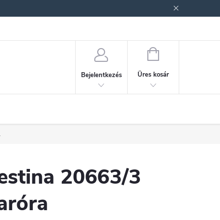
ek (ÁSZF)
Adatkezelési tájékoztató
Jogi nyilatkozat
Fogyasztóvéd
KOSÁR
Üres kosár
Bejelentkezés
.
estina 20663/3
aróra