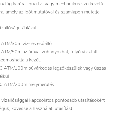
nalóg karóra- quartz- vagy mechanikus szerkezetű
ra, amely az időt mutatóval és számlapon mutatja.
ízállósági táblázat
 ATM/30m víz- és esőálló
 ATM/50m az órával zuhanyozhat, folyó víz alatt
egmoshatja a kezét.
0 ATM/100m búvárkodás légzőkészülék vagy úszás
élkül
0 ATM/200m mélymerülés
 vízállósággal kapcsolatos pontosabb utasításokért
érjük, kövesse a használati utasítást.