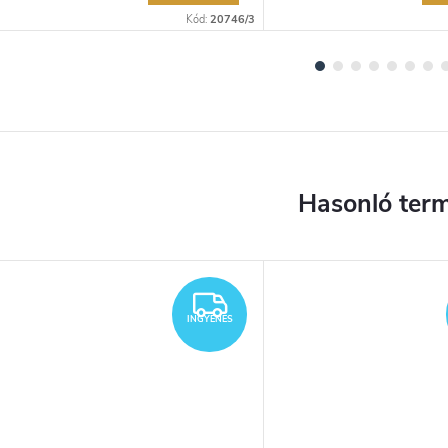
Kód:
20746/3
YENES
INGYENES
INGYENES