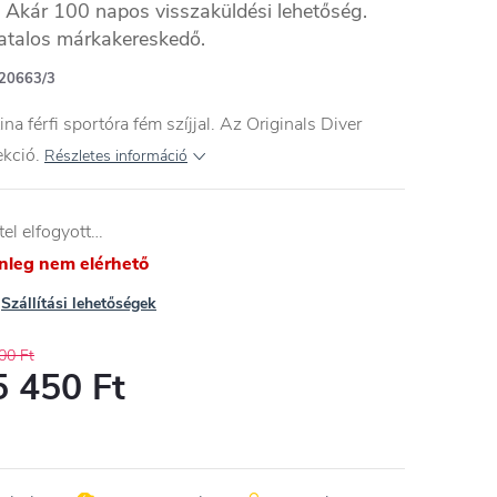
Akár 100 napos visszaküldési lehetőség.
atalos márkakereskedő.
20663/3
ina férfi sportóra fém szíjjal. Az Originals Diver
ekció.
Részletes információ
tel elfogyott…
enleg nem elérhető
Szállítási lehetőségek
00 Ft
5 450 Ft
égár: