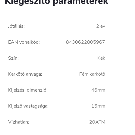
Kiegészítő paraméterek
Jótállás
:
2 év
EAN vonalkód
:
8430622805967
Szín
:
Kék
Karkötő anyaga
:
Fém karkötő
Kijelzési dimenzió
:
46mm
Kijelző vastagsága
:
15mm
Vízhatlan
:
20ATM