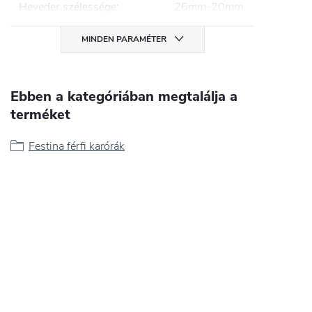
Heveder szélessége
:
26mm-20mm
MINDEN PARAMÉTER
Ebben a kategóriában megtalálja a
terméket
Festina férfi karórák