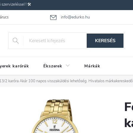
zervizeléssel ! 🛠️
info@edurko.hu
 árucsere
Reklamáció
Gyakran ismételt kérdések
Üzleti feltétel
KERESÉS
yerek karórák
Ékszerek
Márkák
13/2 karóra
Akár 100 napos visszaküldési lehetőség. Hivatalos márkakereskedő
F
k