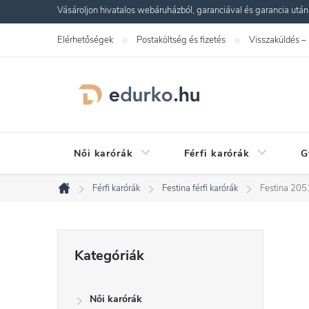
Ugrás
Vásároljon hivatalos webáruházból, garanciával és garancia utáni s
a
Elérhetőségek
Postaköltség és fizetés
Visszaküldés –
fő
tartalomhoz
Női karórák
Férfi karórák
G
Férfi karórák
Festina férfi karórák
Festina 205
Kezdőlap
O
Kategóriák
Kategóriák
átugrása
l
Női karórák