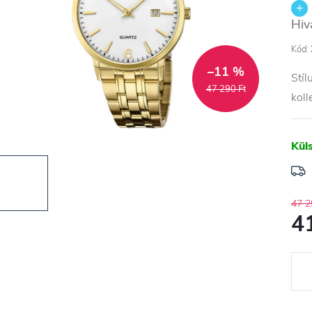
Hiv
Kód:
–11 %
Stíl
47 290 Ft
koll
Kül
47 2
4
Egys