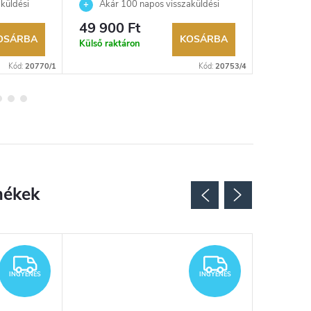
küldési
Akár 100 napos visszaküldési
Akár 
kereskedő.
lehetőség. Hivatalos márkakereskedő.
lehetőség
49 900 Ft
42 300
OSÁRBA
KOSÁRBA
Külső raktáron
Külső rak
Kód:
20770/1
Kód:
20753/4
INGYENES
INGYENES
INGYENES
INGYENES