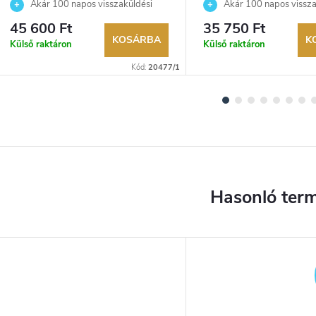
Akár 100 napos visszaküldési
Akár 100 napos vissza
lehetőség. Hivatalos márkakereskedő.
lehetőség. Hivatalos márka
45 600 Ft
35 750 Ft
KOSÁRBA
K
Külső raktáron
Külső raktáron
Kód:
20477/1