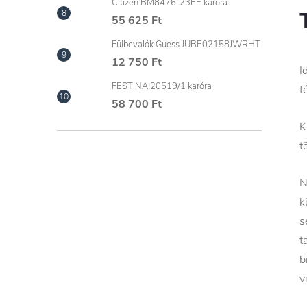
Citizen BM8476-23EE karóra
55 625 Ft
Fülbevalók Guess JUBE02158JWRHT
12 750 Ft
I
FESTINA 20519/1 karóra
f
58 700 Ft
K
t
N
k
s
t
b
v