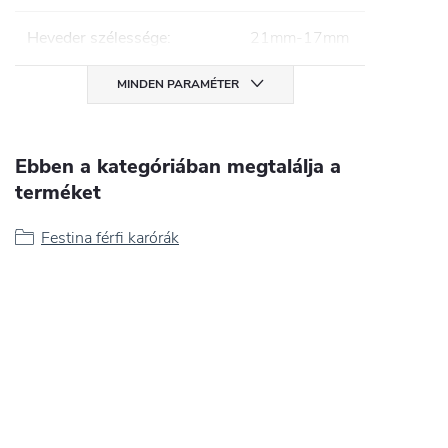
Heveder szélessége
:
21mm-17mm
MINDEN PARAMÉTER
Ebben a kategóriában megtalálja a
terméket
Festina férfi karórák