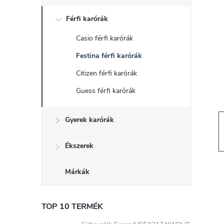
d
Férfi karórák
a
Casio férfi karórák
l
Festina férfi karórák
s
Citizen férfi karórák
Guess férfi karórák
ó
Gyerek karórák
p
a
Ékszerek
n
Márkák
e
TOP 10 TERMÉK