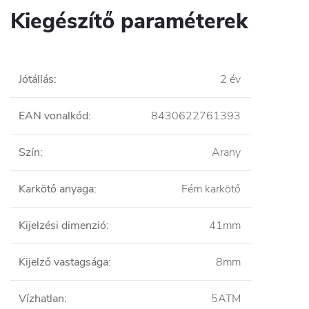
Kiegészítő paraméterek
Jótállás
:
2 év
EAN vonalkód
:
8430622761393
Szín
:
Arany
Karkötő anyaga
:
Fém karkötő
Kijelzési dimenzió
:
41mm
Kijelző vastagsága
:
8mm
Vízhatlan
:
5ATM