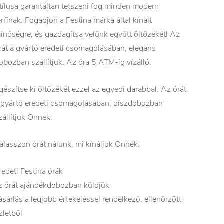
tílusa garantáltan tetszeni fog minden modern
érfinak. Fogadjon a Festina márka által kínált
inőségre, és gazdagítsa velünk együtt öltözékét! Az
rát a gyártó eredeti csomagolásában, elegáns
obozban szállítjuk. Az óra 5 ATM-ig vízálló.
gészítse ki öltözékét ezzel az egyedi darabbal. Az órát
 gyártó eredeti csomagolásában, díszdobozban
zállítjuk Önnek.
álasszon órát nálunk, mi kínáljuk Önnek:
redeti Festina órák
z órát ajándékdobozban küldjük
ásárlás a legjobb értékeléssel rendelkező, ellenőrzött
zletből