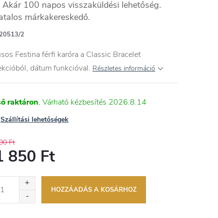
Akár 100 napos visszaküldési lehetőség.
atalos márkakereskedő.
20513/2
usos Festina férfi karóra a Classic Bracelet
ekcióból, dátum funkcióval.
Részletes információ
ső raktáron
2026.8.14
Szállítási lehetőségek
90 Ft
1 850 Ft
égár:
HOZZÁADÁS A KOSÁRHOZ