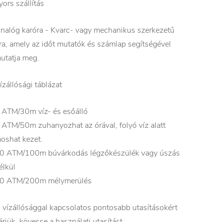
yors szállítás
nalóg karóra - Kvarc- vagy mechanikus szerkezetű
ra, amely az időt mutatók és számlap segítségével
utatja meg.
ízállósági táblázat
 ATM/30m víz- és esőálló
 ATM/50m zuhanyozhat az órával, folyó víz alatt
oshat kezet.
0 ATM/100m búvárkodás légzőkészülék vagy úszás
élkül
0 ATM/200m mélymerülés
 vízállósággal kapcsolatos pontosabb utasításokért
érjük, kövesse a használati utasítást.