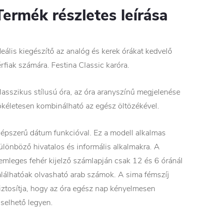
Termék részletes leírása
deális kiegészítő az analóg és kerek órákat kedvelő
érfiak számára. Festina Classic karóra.
lasszikus stílusú óra, az óra aranyszínű megjelenése
ökéletesen kombinálható az egész öltözékével.
épszerű dátum funkcióval. Ez a modell alkalmas
ülönböző hivatalos és informális alkalmakra. A
emleges fehér kijelző számlapján csak 12 és 6 óránál
alálhatóak olvasható arab számok. A sima fémszíj
iztosítja, hogy az óra egész nap kényelmesen
iselhető legyen.