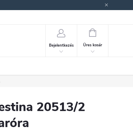
ek (ÁSZF)
Adatkezelési tájékoztató
Jogi nyilatkozat
Fogyasztóvéd
KOSÁR
Üres kosár
Bejelentkezés
.
estina 20513/2
aróra