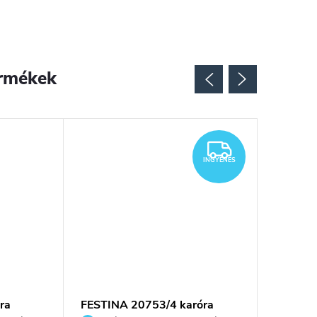
rmékek
INGYENES
INGYENES
ra
FESTINA 20753/4 karóra
Festina