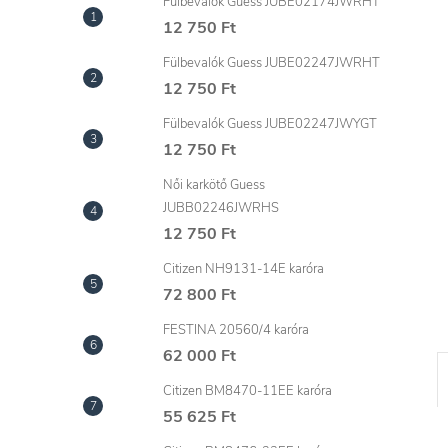
l
Fülbevalók Guess JUBE02174JWRHT
12 750 Ft
Fülbevalók Guess JUBE02247JWRHT
12 750 Ft
Fülbevalók Guess JUBE02247JWYGT
12 750 Ft
Női karkötő Guess
JUBB02246JWRHS
12 750 Ft
Citizen NH9131-14E karóra
72 800 Ft
FESTINA 20560/4 karóra
62 000 Ft
Citizen BM8470-11EE karóra
55 625 Ft