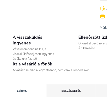
Márk
A visszaküldés
Ellenőrzött üz
ingyenes
Olvasd el vevőink ért
Árukeresőn !
Vásároljon gond nélkül, a
visszaküldés teljesen ingyenes
és általunk fizetett !
Itt a vásárló a főnök
A vásárló mindig a legfontosabb, nem csak a rendeléskor !
LEÍRÁS
BESZÉLGETÉS