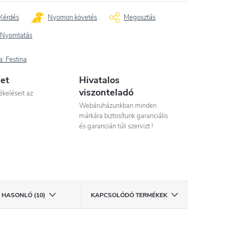
Kérdés
Nyomon követés
Megosztás
Nyomtatás
a:
Festina
let
Hivatalos
viszonteladó
ékeléseit az
Webáruházunkban minden
márkára biztosítunk garanciális
és garancián túli szervizt !
HASONLÓ (10)
KAPCSOLÓDÓ TERMÉKEK