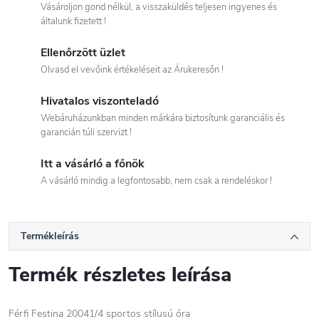
Vásároljon gond nélkül, a visszaküldés teljesen ingyenes és
általunk fizetett !
Ellenőrzött üzlet
Olvasd el vevőink értékeléseit az Árukeresőn !
Hivatalos viszonteladó
Webáruházunkban minden márkára biztosítunk garanciális és
garancián túli szervizt !
Itt a vásárló a főnök
A vásárló mindig a legfontosabb, nem csak a rendeléskor !
Termékleírás
Termék részletes leírása
Férfi Festina 20041/4 sportos stílusú óra