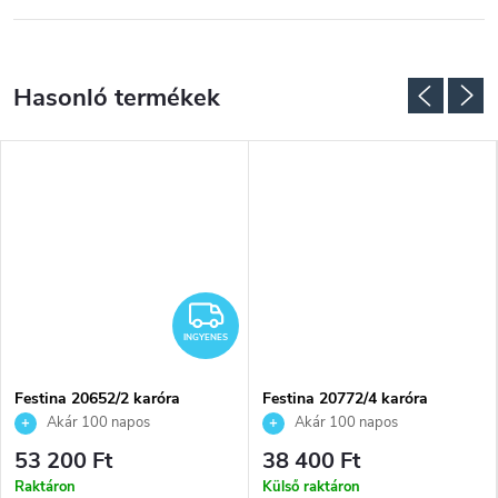
NGYENES
INGYENES
INGYENES
Festina 20652/2 karóra
Festina 20772/4 karóra
Akár 100 napos
Akár 100 napos
visszaküldési lehetőség. Hivatalos
visszaküldési lehetőség. Hivatalos
53 200 Ft
38 400 Ft
márkakereskedő.
márkakereskedő.
Raktáron
Külső raktáron