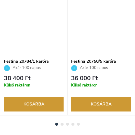
NGYENES
Festina 20784/1 karóra
Festina 20750/5 karóra
Akár 100 napos
Akár 100 napos
visszaküldési lehetőség. Hivatalos
visszaküldési lehetőség. Hivatalos
38 400 Ft
36 000 Ft
márkakereskedő.
márkakereskedő.
Külső raktáron
Külső raktáron
KOSÁRBA
KOSÁRBA