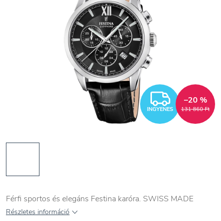
INGYEN
–20 %
INGYENES
131 860 Ft
Férfi sportos és elegáns Festina karóra. SWISS MADE
Részletes információ