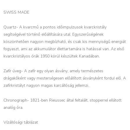
SWISS MADE
Quartz- A kvarcmű a pontos időimpulzusok kvarckristály
segítségével történő előállítására utal. Egyszerűségének
köszönhetően nagyon megbízható, és csak kis mennyiségű energiát
fogyaszt, ami az akkumulátor élettartamára is hatással van. Az első
kvarckristályos órák 1950 körül készültek Kanadában.
Zafír úveg- A zafír egy olyan ásvány, amely természetes
drágakőként vagy mesterségesen előállított ásványként fordul elő. A
zafírkristályt nagyon magas karcállóság jellemzi.
Chronograph- 1821-ben Rieussec által feltalált, stopperrel ellátott
analóg óra.
Vízállósági táblázat