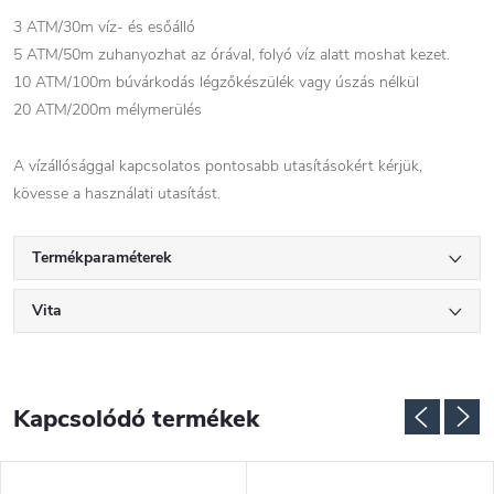
3 ATM/30m víz- és esőálló
5 ATM/50m zuhanyozhat az órával, folyó víz alatt moshat kezet.
10 ATM/100m búvárkodás légzőkészülék vagy úszás nélkül
20 ATM/200m mélymerülés
A vízállósággal kapcsolatos pontosabb utasításokért kérjük,
kövesse a használati utasítást.
Termékparaméterek
Vita
Kapcsolódó termékek