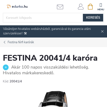
Ugrás
KOSÁR
a
fő
KERESÉS
tartalomhoz
Vásároljon hivatalos webáruházból, garanciával és garancia utáni
szervizeléssel ! 🛠️
Festina férfi karórák
FESTINA 20041/4 karóra
Akár 100 napos visszaküldési lehetőség.
Hivatalos márkakereskedő.
Kód:
20041/4