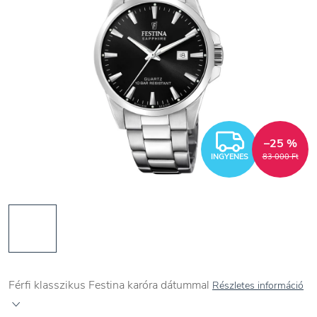
INGYEN
–25 %
INGYENES
83 000 Ft
Férfi klasszikus Festina karóra dátummal
Részletes információ