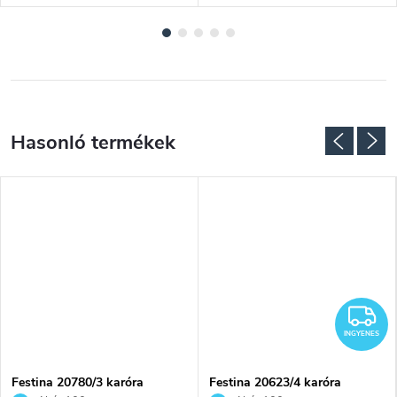
NGYENES
I
INGYENES
Festina 20780/3 karóra
Festina 20623/4 karóra