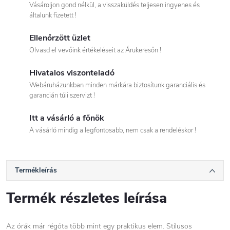
Vásároljon gond nélkül, a visszaküldés teljesen ingyenes és
általunk fizetett !
Ellenőrzött üzlet
Olvasd el vevőink értékeléseit az Árukeresőn !
Hivatalos viszonteladó
Webáruházunkban minden márkára biztosítunk garanciális és
garancián túli szervizt !
Itt a vásárló a főnök
A vásárló mindig a legfontosabb, nem csak a rendeléskor !
Termékleírás
Termék részletes leírása
Az órák már régóta több mint egy praktikus elem. Stílusos