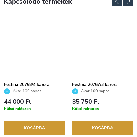
Kapcsolódó termékek
Festina 20768/4 karóra
Festina 20767/3 karóra
Akár 100 napos
Akár 100 napos
visszaküldési lehetőség. Hivatalos
visszaküldési lehetőség. Hivatalos
44 000 Ft
35 750 Ft
márkakereskedő.
márkakereskedő.
Külső raktáron
Külső raktáron
KOSÁRBA
KOSÁRBA