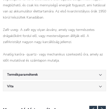
megbízható, és csak kis mennyiségű energiát fogyaszt, ami hatással
van az akkumulátor élettartamára. Az első kvarckristályos órák 1950
körül készültek Kanadában.
Zafír uveg- A zafír egy olyan ásvány, amely vagy természetes
drágakőként fordul elő, vagy mesterségesen állítják elő. A
zafírkristályt nagyon nagy karcállóság jellemzi.
Analóg karóra- quartz- vagy mechanikus szerkezetű óra, amely az
időt mutatóval és számlapon mutatja.
Termékparaméterek
Vita