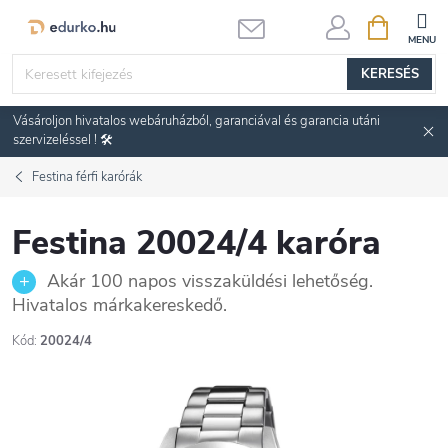
Ugrás
KOSÁR
a
fő
KERESÉS
tartalomhoz
Vásároljon hivatalos webáruházból, garanciával és garancia utáni
szervizeléssel ! 🛠️
Festina férfi karórák
Festina 20024/4 karóra
Akár 100 napos visszaküldési lehetőség.
Hivatalos márkakereskedő.
Kód:
20024/4