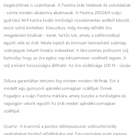
kiegészítőnek is számítanak. A Festina órák hitelesek és sokoldalúak
- szinte minden alkalomra alkalmasak. A Festina 20024/4 svájci
gyártású férfi karóra kiváló minőségű rozsdamentes acélból készült,
ezüst színű kivitelben. Klasszikus, még mindig időtálló óra
megjelenést kínálnak - kerek, tartós tok, amely a zafírkristállyal
együtt védi az órát, fekete kijelző és könnyen leolvasható számlap,
számjegyek helyett lineáris indexekkel. A láncszemes polírozott szíj
biztosítja, hogy az óra egész nap kényelmesen viselhető legyen. A
szíj a kívánt hosszúságra állítható. Az óra vízállósága 100 M - úszás.
Stílusa garantáltan tetszeni fog minden modern férfinak. Ezt a
modellt egy gyönyörű ajándékcsomagban szállítjuk Önnek.
Fogadjon a svájci Festina márkára, amely büszke a minőségére és
ragyogjon velünk együtt! Az órát eredeti ajándékcsomagban
szállítjuk.
Quartz- A kvarcmű a pontos időimpulzusok szilíciumkristály
segítségével történő előállítására utal. Egyszerűsége miatt nagyon