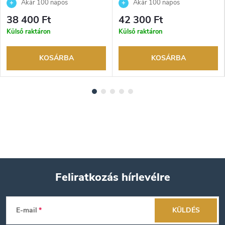
Akár 100 napos
Akár 100 napos
visszaküldési lehetőség. Hivatalos
visszaküldési lehetőség. Hivatalos
38 400 Ft
42 300 Ft
márkakereskedő.
márkakereskedő.
Külső raktáron
Külső raktáron
KOSÁRBA
KOSÁRBA
Feliratkozás hírlevélre
L
E-mail
KÜLDÉS